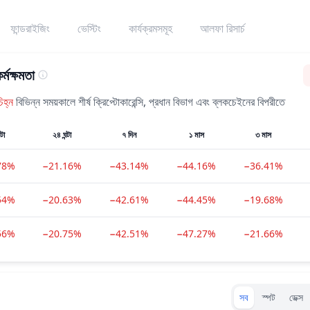
ফান্ডরাইজিং
ভেস্টিং
কার্যক্রমসমূহ
আলফা রিসার্চ
র্মক্ষমতা
িহ্ন
বিভিন্ন সময়কালে শীর্ষ ক্রিপ্টোকারেন্সি, প্রধান বিভাগ এবং ব্লকচেইনের বিপরীতে
্টা
২৪ ঘন্টা
৭ দিন
১ মাস
৩ মাস
78%
−21.16%
−43.14%
−44.16%
−36.41%
54%
−20.63%
−42.61%
−44.45%
−19.68%
56%
−20.75%
−42.51%
−47.27%
−21.66%
Exchanges typ
সব
স্পট
ডেক্স