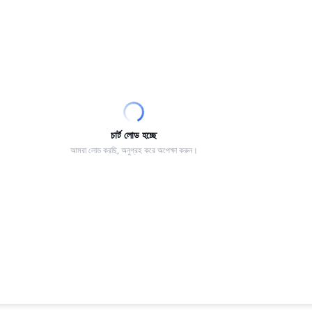
চার্ট লোড হচ্ছে
আমরা লোড করছি, অনুগ্রহ করে অপেক্ষা করুন।