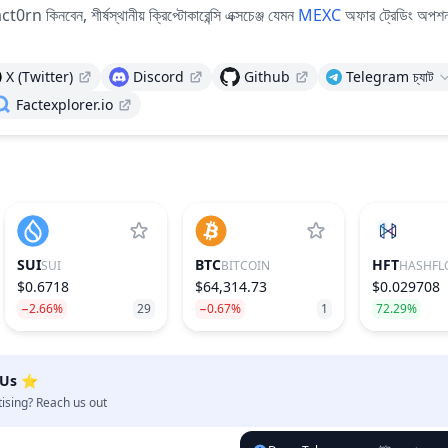
rn কিনবেন, শীর্ষস্থানীয় ক্রিপ্টোকারেন্সি এক্সচেঞ্জ যেমন
MEXC
অফার ট্রেডিং অপশ
X (Twitter)
Discord
Github
Telegram চ্যাট
Factexplorer.io
SUI
BTC
HFT
SUI
BITCOIN
HASHFL
$0.6718
$64,314.73
$0.029708
−2.66%
29
−0.67%
1
72.29%
 Us ⭐️
tising? Reach us out