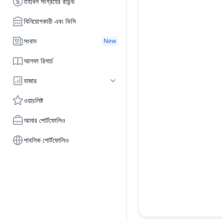
তহবিল সংগ্রহের রাউন্ড
বিনিয়োগকারী এবং ভিসি
সংবাদ
New
আলফা রিসার্চ
বাজার
ওয়াচলিষ্ট
আমার পোর্টফোলিও
পাবলিক পোর্টফোলিও