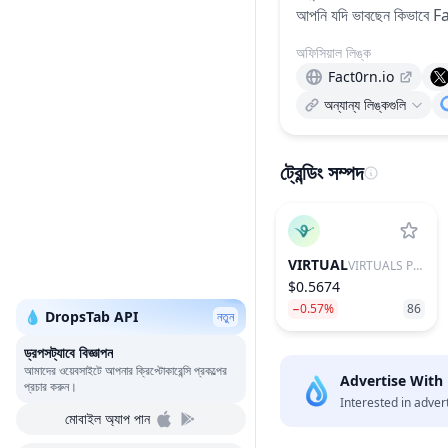
আপনি যদি ভাবছেন কিভাবে Fact0
অফিসিয়াল লিঙ্ক
Fact0rn.io
অন্যান্য লিঙ্কগুলি
ট্রেন্ডিং সম্পদ
VIRTUAL
VIRTUALS PROTOCOL
$0.5674
−0.57%
86
💧 DropsTab API
নতুন
ড্রপসট্যাবে বিজ্ঞাপন
আমাদের ওয়েবসাইটে আপনার ক্রিপ্টোকারেন্সি প্রকল্পের
Advertise With
প্রচার করুন।
Interested in adver
মোবাইল অ্যাপ পান