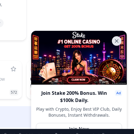
ন.
UNI
OW
UNISWAP
$4.01
572
−1.00%
Join Stake 200% Bonus. Win
31
$100k Daily.
Play with Crypto, Enjoy Best VIP Club, Daily
Bonuses, Instant Withdrawals.
DropsTab.com
Join Now