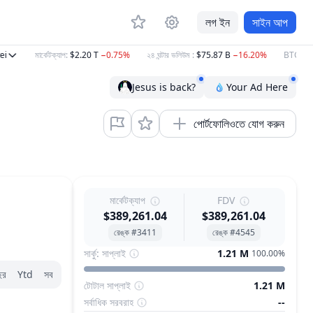
লগ ইন
সাইন আপ
মার্কেটক্যাপ
:
$2.20 T
−0.75%
২৪ ঘন্টার ভলিউম
:
$75.87 B
−16.20%
BTC
:
$64,
Jesus is back?
Your Ad Here
পোর্টফোলিওতে যোগ করুন
মার্কেটক্যাপ
FDV
$389,261.04
$389,261.04
রেঙ্ক #3411
রেঙ্ক #4545
সার্কু: সাপ্লাই
1.21 M
100.00%
ছর
Ytd
সব
টোটাল সাপ্লাই
1.21 M
সর্বাধিক সরবরাহ
--