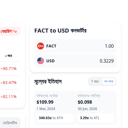
FACT
to
USD
কনভার্টার
বেয়ারিশ
ভাবপ্রবণতা
FACT
১ বছর
USD
−90.71%
মূল্যের ইতিহাস
1 বছর
সব সময়
−83.47%
সর্বকালের সর্বোচ্চ
সর্বকালের সর্বনিম্ন
−82.11%
$109.99
$0.098
1 Mar, 2024
30 Jun, 2026
340.63x
to ATH
3.29x
to ATL
e
ডেরিভেটিভ