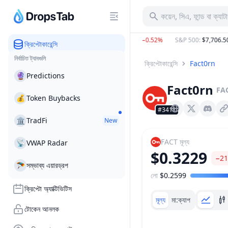
কয়েন, সিএ, ফান্ড বা ক্যা
BTC
:
$64,307.99
−0.67%
ETH
:
$1,902.12
−0.52%
S&P 500
:
$7,706.50
−
ক্রিপ্টোকারেন্সি
নির্বাচিত ট্যাবগুলি
ক্রিপ্টোকারেন্সি
Fact0rn
🔮
Predictions
Fact0rn
FA
💰
Token Buybacks
#3411
Fact0rn.io
X (Twitter)
Discord
🏛
TradFi
New
FACT
মূল্য
📡
VWAP Radar
$0.3229
−21
🪂
সম্ভাব্য এয়ারড্রপ
লো
$0.2599
মূল্য পরিসীমা
ক্রিপ্টো অ্যাক্টিভিটিস
মূল্য
মা:ক্যাপ
টোকেন আনলক