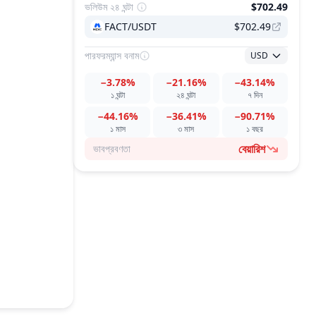
ভলিউম ২৪ ঘন্টা
$702.49
FACT/USDT
$702.49
পারফরম্যান্স
বনাম
USD
−3.78%
−21.16%
−43.14%
১ ঘন্টা
২৪ ঘন্টা
৭ দিন
−44.16%
−36.41%
−90.71%
১ মাস
৩ মাস
১ বছর
বেয়ারিশ
ভাবপ্রবণতা