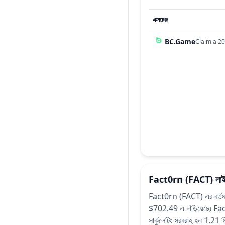
এক্সচেঞ্জ
BC.Game
Claim a 20
Fact0rn
(FACT)
লাই
Fact0rn (FACT) এর বর্তমান
$702.49 এ দাঁড়িয়েছে৷
Fact
সার্কুলেটিং সরবরাহ হল 1.21 