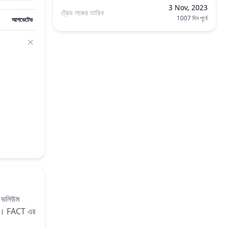
3 Nov, 2023
ট্রেড লঞ্চের তারিখ
1007 দিন পূর্বে
আপডেটেড
ং ভলিউম
 ।
FACT এর