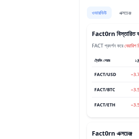
ওভারভিউ
এক্সচেঞ্জ
Fact0rn
বিস্তারিত ক
FACT
প্রদর্শন করে
বেয়ারিশ
চ
ট্রেডিং পেয়ার
১ ঘন
FACT
/
USD
−3.
FACT
/
BTC
−3.
FACT
/
ETH
−3.
Fact0rn
এক্সচেঞ্জ