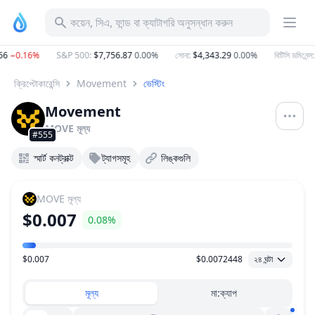
কয়েন, সিএ, ফান্ড বা ক্যাটাগরি অনুসন্ধান করুন
6
−0.16%
S&P 500
:
$7,756.87
0.00%
সোনা
:
$4,343.29
0.00%
বিটিসি ডমিনেন্স
:
5
ক্রিপ্টোকারেন্সি
Movement
ভেস্টিং
Movement
MOVE
মূল্য
#555
স্মার্ট কনট্রাক্ট
ট্যাগসমূহ
লিঙ্কগুলি
MOVE
মূল্য
$0.007
0.08%
$0.007
$0.0072448
২৪ ঘন্টা
মূল্য পরিসীমা
মূল্য
মা:ক্যাপ