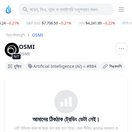
কয়েন, সিএ, ফান্ড বা ক্যাটাগরি অনুসন্ধান করুন
.24
−0.21%
S&P 500
:
$7,706.50
−0.21%
সোনা
:
$4,241.89
−0.22%
বিটিসি ডমি
ক্রিপ্টোকারেন্সি
OSMI
OSMI
OSMI
N/T
চুক্তি
Artificial Intelligence (AI) এ #884
লিঙ্কগুলি
আমাদের ঠিকঠাক ট্রেডিং ডেটা নেই।
এটি বিভিন্ন কারণের জন্য মনে করা হতে পারে, যেমন সীমিত এক্সচেঞ্জ দ্রব্যতা বা