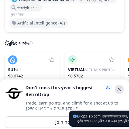
এক্সপ্লোরারস
প্রধান বিভাগ
Artificial Intelligence (AI)
ট্রেন্ডিং সম্পদ
SUI
VIRTUAL
SUI
VIRTUALS PROTOCOL
$0.6742
$0.5702
−2.33%
29
0.43%
86
Don't miss this year's biggest
RetroDrop
Advertise With Us ⭐️
Trade, earn points, and climb for a shot at up to
$250K USDC + 7.34B $TRUE
Interested in advertising? Reach us out
DropsTab.com ওয়েবসাইট ব্যবহার করে, আ
DropsTab.com
তৃতীয় পক্ষের দ্বারা কুকিজ এবং অন্যান্য প্রযুক
Join now