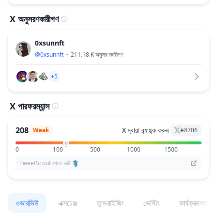
X অনুসরণকারীগণ
0xsunnft
@
0xsunnft
211.18 K
অনুসরণকারীগণ
+5
X পারফরম্যান্স
208
X দ্বারা র‌্যাঙ্ক করুন
Weak
#
8706
0
100
500
1000
1500
TweetScout থেকে ডাটা
ওভারভিউ
এক্সচেঞ্জ
ফান্ডরাইজিং
ভেস্টিং
কার্যক্রমসমূহ