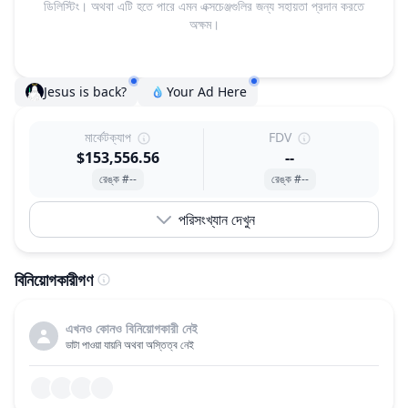
ডিলিস্টিং। অথবা এটি হতে পারে এমন এক্সচেঞ্জগুলির জন্য সহায়তা প্রদান করতে
অক্ষম।
Jesus is back?
Your Ad Here
মার্কেটক্যাপ
FDV
$153,556.56
--
রেঙ্ক #--
রেঙ্ক #--
পরিসংখ্যান দেখুন
বিনিয়োগকারীগণ
এখনও কোনও বিনিয়োগকারী নেই
ডাটা পাওয়া যায়নি অথবা অস্তিত্ব নেই