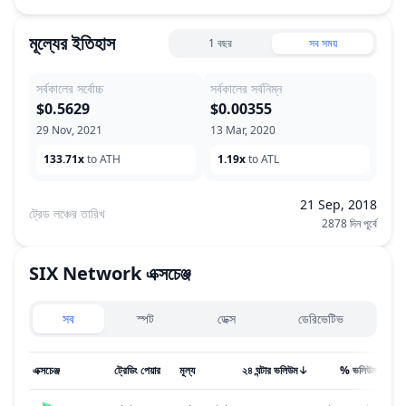
মূল্যের ইতিহাস
1 বছর
সব সময়
সর্বকালের সর্বোচ্চ
সর্বকালের সর্বনিম্ন
$0.5629
$0.00355
29 Nov, 2021
13 Mar, 2020
133.71x
to ATH
1.19x
to ATL
21 Sep, 2018
ট্রেড লঞ্চের তারিখ
2878 দিন পূর্বে
SIX Network
এক্সচেঞ্জ
Exchanges type
সব
স্পট
ডেক্স
ডেরিভেটিভ
এক্সচেঞ্জ
ট্রেডিং পেয়ার
মূল্য
২৪ ঘন্টার ভলিউম
↓
% ভলিউম