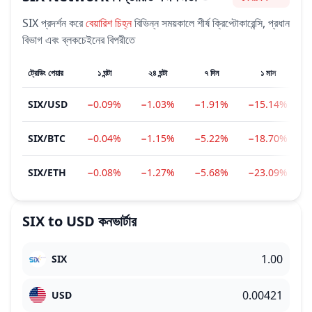
ভাবপ্রবণতা
SIX
প্রদর্শন করে
বেয়ারিশ
চিহ্ন
বিভিন্ন সময়কালে শীর্ষ ক্রিপ্টোকারেন্সি, প্রধান
বিভাগ এবং ব্লকচেইনের বিপরীতে
ট্রেডিং পেয়ার
১ ঘন্টা
২৪ ঘন্টা
৭ দিন
১ মাস
SIX
/
USD
−0.09%
−1.03%
−1.91%
−15.14%
SIX
/
BTC
−0.04%
−1.15%
−5.22%
−18.70%
SIX
/
ETH
−0.08%
−1.27%
−5.68%
−23.09%
SIX
to
USD
কনভার্টার
SIX
USD