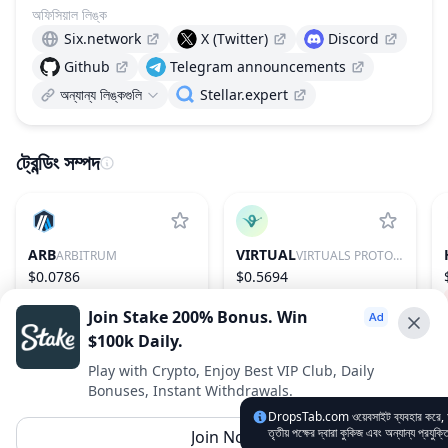
অফিসিয়াল লিঙ্ক
Six.network
X (Twitter)
Discord
Github
Telegram announcements
অন্যান্য লিঙ্কগুলি
Stellar.expert
ট্রেন্ডিং সম্পদ
ARB
VIRTUAL
ARBITRUM
VIRTUALS PROTOCOL
$0.0786
$0.5694
−0.66%
77
1.91%
85
Join Stake 200% Bonus. Win
$100k Daily.
Advertise With Us ⭐️
Play with Crypto, Enjoy Best VIP Club, Daily
Bonuses, Instant Withdrawals.
Interested in advertising? Reach us out
DropsTab.com ওয়েবসাইট ব্যবহার করে, আ
DropsTab.com
তৃতীয় পক্ষের দ্বারা কুকিজ এবং অন্যান্য প্রযুক
Join Now