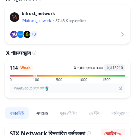
bifrost_network
@
bifrost_network
87.43 K
অনুসরণকারীগণ
+3
X পারফরম্যান্স
114
X দ্বারা র‌্যাঙ্ক করুন
Weak
#
13210
0
100
500
1000
1500
TweetScout থেকে ডাটা
ওভারভিউ
এক্সচেঞ্জ
ফান্ডরাইজিং
ভেস্টিং
কার্যক্রমসমূহ
SIX Network
বিস্তারিত কর্মক্ষমতা
বেয়ারিশ