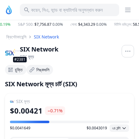
কয়েন, সিএ, ফান্ড বা ক্যাটাগরি অনুসন্ধান করুন
.19%
S&P 500
:
$7,756.87
0.00%
সোনা
:
$4,343.29
0.00%
বিটিসি ডমিনেন্স
:
58.5
ক্রিপ্টোকারেন্সি
SIX Network
SIX Network
SIX
মূল্য
#2381
চুক্তি
লিঙ্কগুলি
SIX Network মূল্য চার্ট (SIX)
SIX
মূল্য
$0.00421
−0.71%
$0.0041649
$0.0043019
২৪ ঘন্টা
মূল্য পরিসীমা