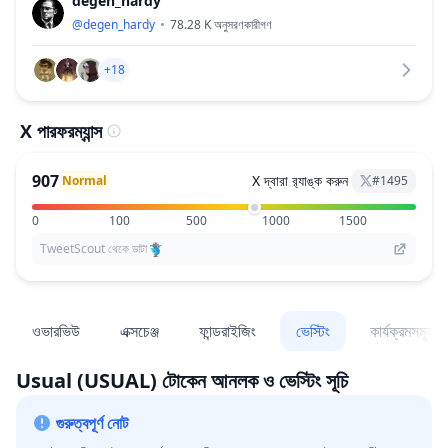
degen_hardy
@
degen_hardy
78.28 K
অনুসরণকারীগণ
+18
X পারফরম্যান্স
907
X দ্বারা র‌্যাঙ্ক করুন
Normal
#
1495
0
100
500
1000
1500
TweetScout থেকে ডাটা
ওভারভিউ
এক্সচেঞ্জ
ফান্ডরাইজিং
ভেস্টিং
কার্যক্রমসমূহ
Usual
(USUAL)
টোকেন আনলক ও ভেস্টিং সূচি
গুরুত্বপূর্ণ নোট