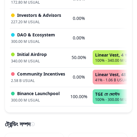
172.80 M USUAL
Investors & Advisors
0.00%
ক্ল
227.20 M USUAL
DAO & Ecosystem
0.00%
ক্ল
300.00 M USUAL
Initial Airdrop
Linear Vest, 4 মাস
50.00%
100% - 340.00 M USUAL
340.00 M USUAL
Community Incentives
Linear Vest, 48 মাস
0.00%
41% - 1.06 B USUAL
2.58 B USUAL
Binance Launchpool
TGE তে ভেস্টেড
100.00%
100% - 300.00 M USUAL
300.00 M USUAL
ট্রেন্ডিং সম্পদ