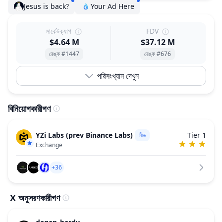
Jesus is back?
Your Ad Here
মার্কেটক্যাপ
FDV
$4.64 M
$37.12 M
রেঙ্ক #1447
রেঙ্ক #676
পরিসংখ্যান দেখুন
বিনিয়োগকারীগণ
YZi Labs (prev Binance Labs)
Tier 1
লীড
Exchange
+36
X অনুসরণকারীগণ