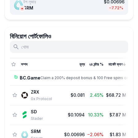
টপ লুজার
$0.00696
SRM
−7.72%
বিনিয়োগ পোর্টফোলিও
সম্পদ
মূল্য
২৪ ঘন্টার %
মার্কেট ক্যাপ
↓
BC.Game
Claim a 200% deposit bonus & 100 Free spins on sign
ZRX
$0.081
2.45%
$68.72 M
$81
0x Protocol
SD
$0.1094
10.33%
$7.87 M
$13
Stader
SRM
$0.00696
−2.06%
$1.83 M
$7