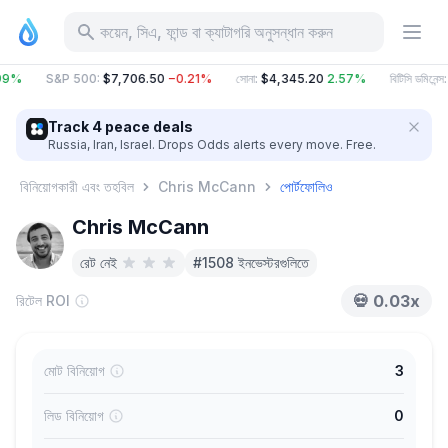
কয়েন, সিএ, ফান্ড বা ক্যাটাগরি অনুসন্ধান করুন
99%
S&P 500
:
$7,706.50
−0.21%
সোনা
:
$4,345.20
2.57%
বিটিসি ডমিনেন্স
:
Track 4 peace deals
Russia, Iran, Israel. Drops Odds alerts every move. Free.
বিনিয়োগকারী এবং তহবিল
Chris McCann
পোর্টফোলিও
Chris McCann
রেট নেই
#1508 ইনভেস্টরগুলিতে
💀
0.03x
রিটেল ROI
মোট বিনিয়োগ
3
লিড বিনিয়োগ
0