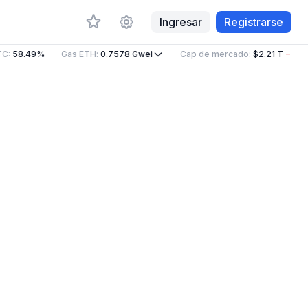
Ingresar
Registrarse
C
:
58.49%
Gas ETH
:
0.7578
Gwei
Cap de mercado
:
$2.21 T
−0.75