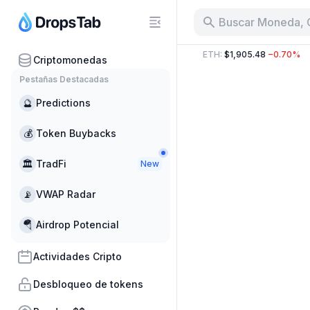
Buscar Moneda, 
7.95 B
−13.84%
BTC
:
$64,416.00
−0.76%
ETH
:
$1,905.48
−0.70%
Criptomonedas
Pestañas Destacadas
🔮
Predictions
💰
Token Buybacks
🏛
TradFi
New
📡
VWAP Radar
🪂
Airdrop Potencial
Actividades Cripto
Desbloqueo de tokens