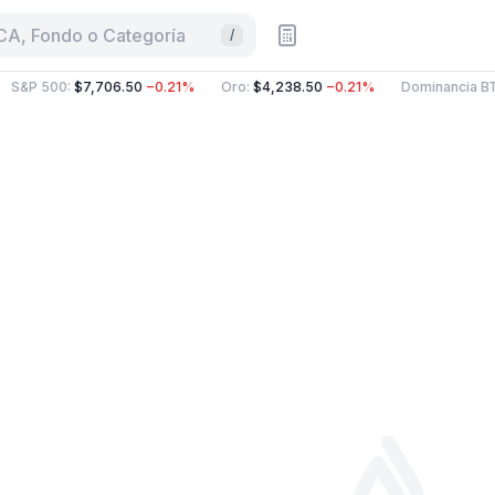
CA, Fondo o Categoría
/
S&P 500
:
$7,706.50
−0.21%
Oro
:
$4,238.50
−0.21%
Dominancia BT