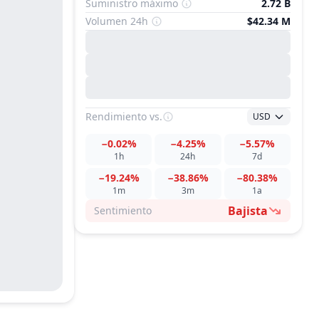
Suministro máximo
2.72 B
Volumen 24h
$42.34 M
Rendimiento
vs.
USD
−0.02%
−4.25%
−5.57%
1h
24h
7d
−19.24%
−38.86%
−80.38%
1m
3m
1a
Bajista
Sentimiento