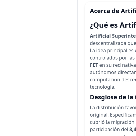
Acerca de
Artif
¿Qué es Artif
Artificial Superinte
descentralizada que
La idea principal es
controlados por las 
FET
en su red nativ
autónomos directam
computación descen
tecnología.
Desglose de la 
La distribución fav
original. Específica
cubrió la migración
participación del
8,