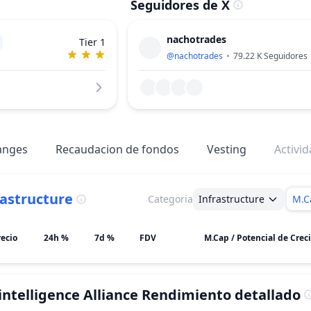
Seguidores de X
nachotrades
Tier 1
@
nachotrades
79.22 K
Seguidores
anges
Recaudacion de fondos
Vesting
Activi
rastructure
Categoria
Infrastructure
M.C
recio
24h %
7d %
FDV
rintelligence Alliance
Rendimiento detallado