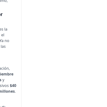
timo,
or
es la
 el
 Ya no
 las
ación,
ciembre
s
y
sivos
$40
millones
.