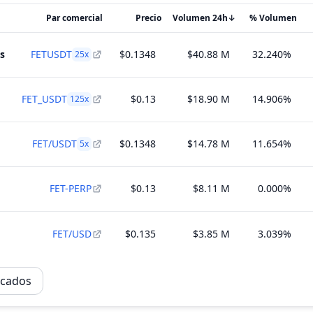
Par comercial
Precio
Volumen 24h
↓
% Volumen
s
FETUSDT
$0.1348
$40.88 M
32.240%
25
x
FET_USDT
$0.13
$18.90 M
14.906%
125
x
FET/USDT
$0.1348
$14.78 M
11.654%
5
x
FET-PERP
$0.13
$8.11 M
0.000%
FET/USD
$0.135
$3.85 M
3.039%
rcados