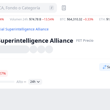
A, Fondo o Categoría
/
34%
Volumen 24h
:
$74.78 B
−13.54%
BTC
:
$64,310.32
−0.33%
ETH
:
$1
icial Superintelligence Alliance
 Superintelligence Alliance
FET
Precio
S
27%
Alto
--
24h