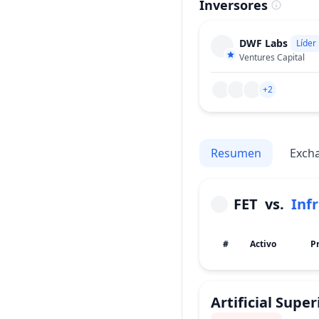
Inversores
DWF Labs
Líder
Ventures Capital
+2
Resumen
Exch
FET
vs.
Inf
#
Activo
P
Artificial Supe