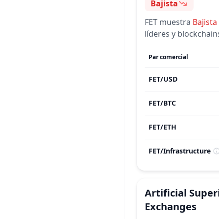
Bajista
Sentimiento
FET
muestra
Bajista
líderes y blockchai
Par comercial
FET
/
USD
FET
/
BTC
FET
/
ETH
FET
/
Infrastructure
Artificial Super
Exchanges