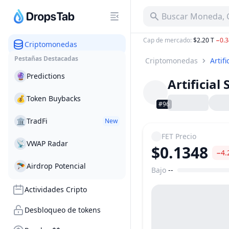
Buscar Moneda, C
Cap de mercado
:
$2.20 T
−0.
Criptomonedas
Pestañas Destacadas
Criptomonedas
Artif
🔮
Predictions
Artificial
💰
Token Buybacks
#96
🏛
TradFi
New
FET
Precio
📡
VWAP Radar
$0.1348
−4.
🪂
Airdrop Potencial
Bajo
--
Rango de precio
Actividades Cripto
Desbloqueo de tokens