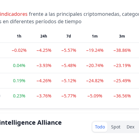
indicadores
frente a las principales criptomonedas, catego
ns en diferentes períodos de tiempo
1h
24h
7d
1m
3m
−0.02%
−4.25%
−5.57%
−19.24%
−38.86%
0.04%
−3.93%
−5.48%
−20.74%
−23.19%
0.19%
−4.26%
−5.12%
−24.82%
−25.49%
0.23%
−3.76%
−5.77%
−5.09%
−36.56%
intelligence Alliance
Exchanges type
Todo
Spot
Dex