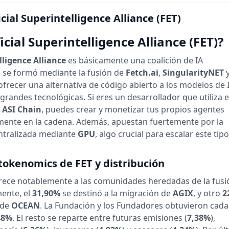
icial Superintelligence Alliance
(FET)
icial Superintelligence Alliance (FET)?
lligence Alliance
es básicamente una coalición de IA
 se formó mediante la fusión de
Fetch.ai
,
SingularityNET
 ofrecer una alternativa de código abierto a los modelos de 
grandes tecnológicas. Si eres un desarrollador que utiliza e
a
ASI Chain
, puedes crear y monetizar tus propios agentes
ente en la cadena. Además, apuestan fuertemente por la
tralizada mediante
GPU
, algo crucial para escalar este tip
tokenomics de FET y distribución
orece notablemente a las comunidades heredadas de la fusi
mente, el
31,90%
se destinó a la migración de
AGIX
, y otro
2
 de
OCEAN
. La Fundación y los Fundadores obtuvieron cad
48%
. El resto se reparte entre futuras emisiones (
7,38%
),