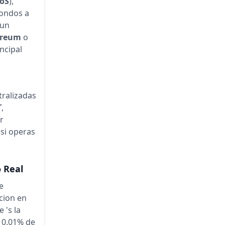
oS
),
fondos a
 un
ereum
o
ncipal
tralizadas
T
,
r
 si operas
 Real
e
cion en
e 's la
 0.01% de