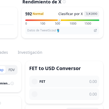
Rendimiento de X
592
Clasificar por X
Normal
#
2890
0
100
500
1000
1500
Datos de TweetScout
dades
Investigación
FET
to
USD
Conversor
ap
FDV
FET
M.Cap / Potencial de Crecimiento