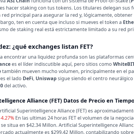
iva
ASI Chain
funciona con un sistema de Proof-of-Stake (
P
s hacer staking con tus tokens. Los titulares delegan sus 
a red principal para asegurar la red y, lógicamente, obtener
bargo, ten en cuenta que incluso si mueves el token a
Eth
smo de staking real está estrictamente limitado a su red pri
dez: ¿qué exchanges listan FET?
a encontrar una liquidez profunda son las plataformas cen
ance
es el líder indiscutible aquí, pero sitios como
WhiteBI
e
también mueven mucho volumen, principalmente en el pa
res el lado
DeFi
,
Uniswap
sigue siendo el centro neurálgico
20
del activo.
ntelligence Alliance
(FET)
Datos de Precio en Tiempo
Artificial Superintelligence Alliance (FET) es aproximadament
−4.27%
En las ultimas 24 horas
FET el volumen de la negocia
 se situa en $42.34 Millon.
Artificial Superintelligence Allianc
ercado actualmente es $299.42 Millon, contabilizando sobre