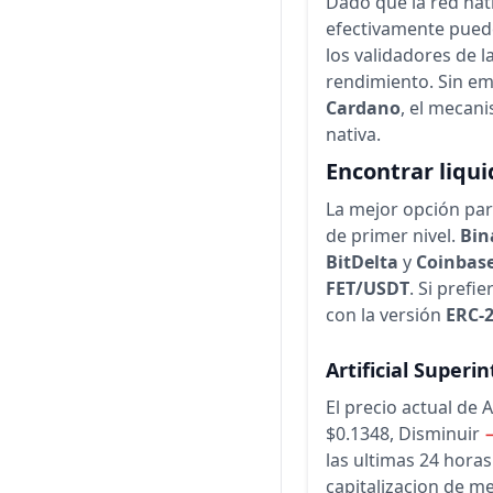
Dado que la red nat
efectivamente puede
los validadores de l
rendimiento. Sin em
Cardano
, el mecani
nativa.
Encontrar liqui
La mejor opción par
de primer nivel.
Bin
BitDelta
y
Coinbas
FET/USDT
. Si prefie
con la versión
ERC-
Artificial Superi
El precio actual de 
$0.1348,
Disminuir
las ultimas 24 horas
capitalizacion de m