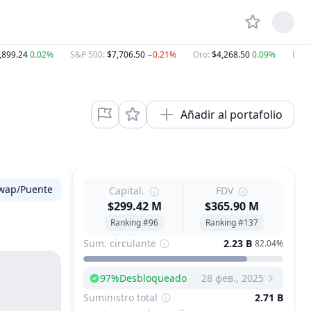
,899.24
0.02%
S&P 500
:
$7,706.50
−0.21%
Oro
:
$4,268.50
0.09%
Domi
Añadir al portafolio
wap/Puente
Capital.
FDV
$299.42 M
$365.90 M
Ranking #96
Ranking #137
Sum. circulante
2.23 B
82.04%
97
%
Desbloqueado
28 фев., 2025
Next Unlock
Suministro total
2.71 B