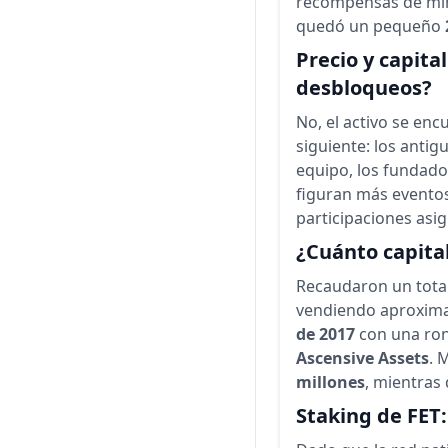
recompensas de min
quedó un pequeño
Precio y capita
desbloqueos?
No, el activo se en
siguiente: los antig
equipo, los fundado
figuran más eventos
participaciones asi
¿Cuánto capita
Recaudaron un tota
vendiendo aproxi
de 2017
con una ron
Ascensive Assets
. 
millones
, mientras
Staking de FET