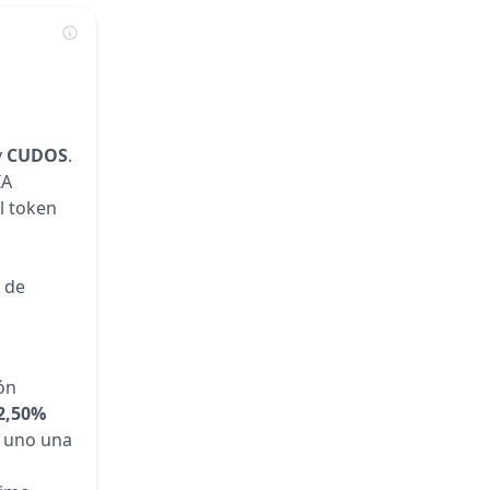
y
CUDOS
.
IA
l token
o de
ón
2,50%
a uno una