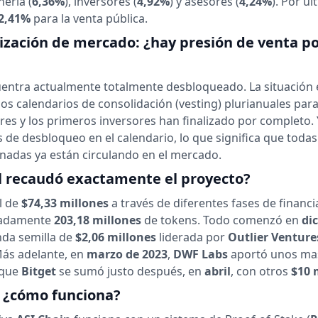
ería (
6,36%
), inversores (
4,92%
) y asesores (
4,24%
). Por úl
2,41%
para la venta pública.
lización de mercado: ¿hay presión de venta p
cuentra actualmente totalmente desbloqueado. La situación 
uos calendarios de consolidación (vesting) plurianuales para
res y los primeros inversores han finalizado por completo.
 de desbloqueo en el calendario, lo que significa que todas
gnadas ya están circulando en el mercado.
l recaudó exactamente el proyecto?
l de
$74,33 millones
a través de diferentes fases de financi
madamente
203,18 millones
de tokens. Todo comenzó en
di
da semilla de
$2,06 millones
liderada por
Outlier Venture
Más adelante, en
marzo de 2023
,
DWF Labs
aportó unos ma
 que
Bitget
se sumó justo después, en
abril
, con otros
$10 
: ¿cómo funciona?