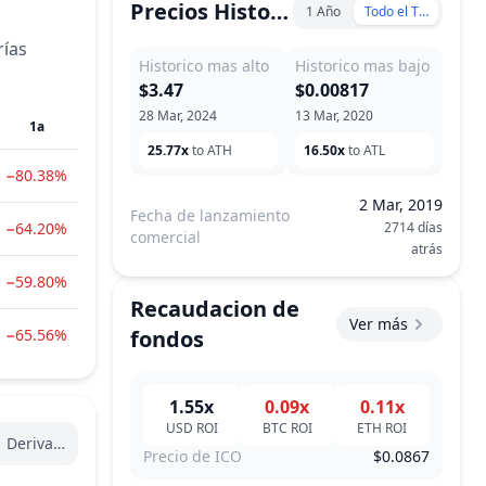
Precios Historicos
1 Año
Todo el Tiempo
rías
Historico mas alto
Historico mas bajo
$3.47
$0.00817
28 Mar, 2024
13 Mar, 2020
1a
25.77x
to ATH
16.50x
to ATL
−80.38%
2 Mar, 2019
Fecha de lanzamiento
−64.20%
2714 días
comercial
atrás
−59.80%
Recaudacion de
Ver más
−65.56%
fondos
1.55x
0.09x
0.11x
USD
ROI
BTC
ROI
ETH
ROI
Derivados
Precio de ICO
$0.0867