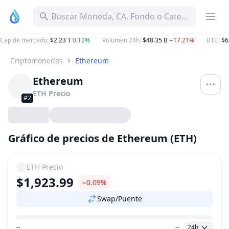
Buscar Moneda, CA, Fondo o Categoría
Cap de mercado
:
$2.23 T
0.12%
Volumen 24h
:
$48.35 B
−17.21%
BTC
:
$6
Criptomonedas
Ethereum
Ethereum
ETH
Precio
#2
Gráfico de precios de Ethereum (ETH)
ETH
Precio
$1,923.99
−0.09%
Swap/Puente
--
--
24h
Rango de precio