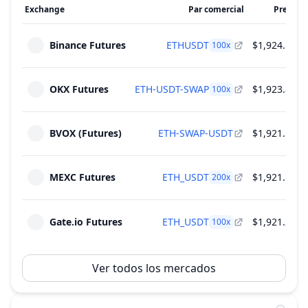
Exchange
Par comercial
Precio
Binance Futures
ETHUSDT
$1,924.10
100
x
OKX Futures
ETH-USDT-SWAP
$1,923.89
100
x
BVOX (Futures)
ETH-SWAP-USDT
$1,921.56
MEXC Futures
ETH_USDT
$1,921.17
200
x
Gate.io Futures
ETH_USDT
$1,921.26
100
x
Ver todos los mercados