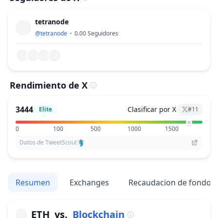
tetranode
@
tetranode
0.00
Seguidores
Rendimiento de X
3444
Clasificar por X
Elite
#
11
0
100
500
1000
1500
Datos de TweetScout
Resumen
Exchanges
Recaudacion de fondos
ETH
vs.
Blockchain