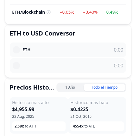
ETH
/
Blockchain
−0.05%
−0.40%
0.49%
6.0
ETH
to
USD
Conversor
ETH
Precios Historicos
1 Año
Todo el Tiempo
Historico mas alto
Historico mas bajo
$4,955.99
$0.4225
22 Aug, 2025
21 Oct, 2015
2.58x
to ATH
4554x
to ATL