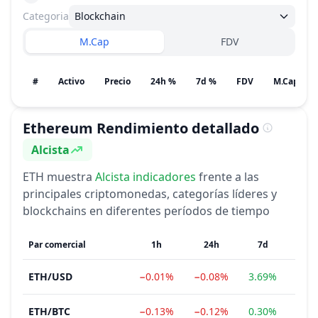
Categoria
Blockchain
M.Cap
FDV
#
Activo
Precio
24h %
7d %
FDV
Ethereum
Rendimiento detallado
Alcista
Sentimiento
ETH
muestra
Alcista
indicadores
frente a las
principales criptomonedas, categorías líderes y
blockchains en diferentes períodos de tiempo
Par comercial
1h
24h
7d
1
ETH
/
USD
−0.01%
−0.08%
3.69%
10.
ETH
/
BTC
−0.13%
−0.12%
0.30%
6.6