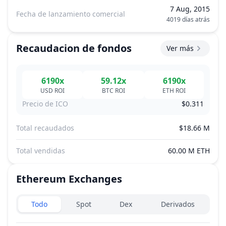
7 Aug, 2015
Fecha de lanzamiento comercial
4019 días atrás
Recaudacion de fondos
Ver más
6190x
59.12x
6190x
USD
ROI
BTC
ROI
ETH
ROI
Precio de ICO
$0.311
Total recaudados
$18.66 M
Total vendidas
60.00 M ETH
Ethereum
Exchanges
Exchanges type
Todo
Spot
Dex
Derivados