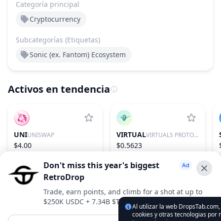
Categoría principal
Cryptocurrency
Subcategorías (Etiquetas)
Sonic (ex. Fantom) Ecosystem
Activos en tendencia
UNI
VIRTUAL
UNISWAP
VIRTUALS PROTOCOL
$4.00
$0.5623
−1.51%
31
−0.18%
85
Don't miss this year's biggest
RetroDrop
Advertise With Us ⭐️
Trade, earn points, and climb for a shot at up to
$250K USDC + 7.34B $TRUE
Interested in advertising? Reach us out
Al utilizar la web DropsTab.com,
cookies y otras tecnologias por 
DropsTab.com