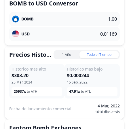
BOMB
to
USD
Conversor
BOMB
USD
Precios Historicos
1 Año
Todo el Tiempo
Historico mas alto
Historico mas bajo
$303.20
$0.000244
25 Mar, 2024
15 Sep, 2022
25937x
to ATH
47.91x
to ATL
4 Mar, 2022
Fecha de lanzamiento comercial
1616 días atrás
Fantom Bomb
Exchanges