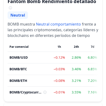
Fantom Bomb
Rendimiento detallado
Neutral
Sentimiento
BOMB
muestra
Neutral
comportamiento
frente a
las principales criptomonedas, categorías líderes y
blockchains en diferentes períodos de tiempo
Par comercial
1h
24h
7d
BOMB
/
USD
−0.12%
2.86%
6.80%
BOMB
/
BTC
−0.03%
3.46%
6.85%
−
BOMB
/
ETH
−0.08%
3.21%
7.20%
−
BOMB
/
Cryptocurrency
−0.01%
3.55%
7.16%
−