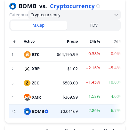
BOMB
vs.
Cryptocurrency
Categoria
Cryptocurrency
M.Cap
FDV
#
Activo
Precio
24h %
7d %
−0.58%
−0.06%
BTC
$64,195.99
1
−2.16%
−5.48%
XRP
$1.02
2
−1.45%
10.00%
ZEC
$503.00
3
1.58%
4.00%
XMR
$369.99
4
2.86%
6.79%
BOMB
$0.01169
42