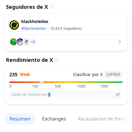
Seguidores de X
blackholedex
@
blackholedex
33.93 K
Seguidores
+2
Rendimiento de X
235
Clasificar por X
Weak
#
7835
0
100
500
1000
1500
Datos de TweetScout
Resumen
Exchanges
Recaudacion de fondos