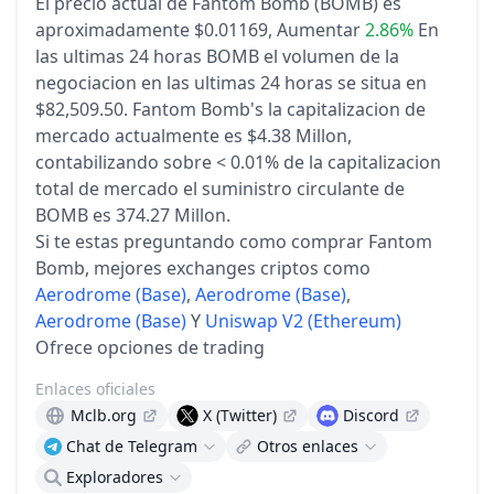
El precio actual de Fantom Bomb (BOMB) es
aproximadamente $0.01169,
Aumentar
2.86%
En
las ultimas 24 horas
BOMB el volumen de la
negociacion en las ultimas 24 horas se situa en
$82,509.50.
Fantom Bomb's la capitalizacion de
mercado actualmente es $4.38 Millon,
contabilizando sobre < 0.01% de la capitalizacion
total de mercado
el suministro circulante de
BOMB es 374.27 Millon.
Si te estas preguntando como comprar Fantom
Bomb, mejores exchanges criptos como
Aerodrome (Base)
,
Aerodrome (Base)
,
Aerodrome (Base)
Y
Uniswap V2 (Ethereum)
Ofrece opciones de trading
Enlaces oficiales
Mclb.org
X (Twitter)
Discord
Chat de Telegram
Otros enlaces
Exploradores