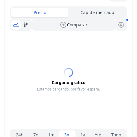
Precio
Cap de mercado
Comparar
Cargano grafico
Estamos cargando, por favor espera.
Selector de rango
24h
7d
1m
3m
1a
Ytd
Todo