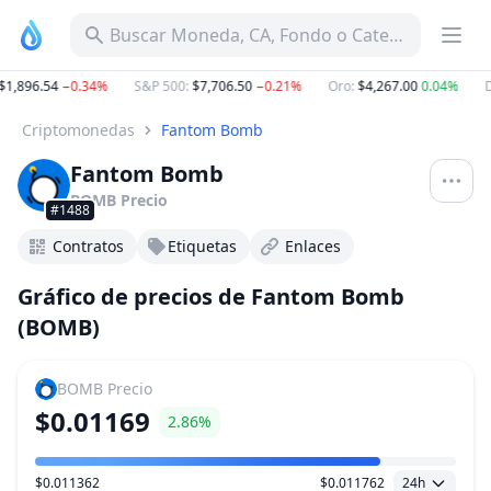
Buscar Moneda, CA, Fondo o Categoría
1,896.54
−0.34%
S&P 500
:
$7,706.50
−0.21%
Oro
:
$4,267.00
0.04%
Do
Criptomonedas
Fantom Bomb
Fantom Bomb
BOMB
Precio
#1488
Contratos
Etiquetas
Enlaces
Gráfico de precios de Fantom Bomb
(BOMB)
BOMB
Precio
$0.01169
2.86%
$0.011362
$0.011762
24h
Rango de precio