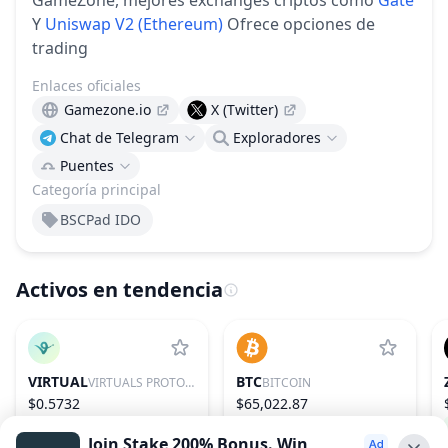
GameZone, mejores exchanges criptos como
Gate
Y
Uniswap V2 (Ethereum)
Ofrece opciones de
trading
Enlaces oficiales
Gamezone.io
X (Twitter)
Chat de Telegram
Exploradores
Puentes
Categoría principal
BSCPad IDO
Activos en tendencia
VIRTUAL
BTC
VIRTUALS PROTOCOL
BITCOIN
$0.5732
$65,022.87
2.20%
85
0.40%
1
Join Stake 200% Bonus. Win