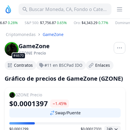
Buscar Moneda, CA, Fondo o Categoría
.67
0.28%
S&P 500
:
$7,756.87
0.65%
Oro
:
$4,343.29
0.77%
Dominanci
Criptomonedas
GameZone
GameZone
GZONE
Precio
#4670
Contratos
#11 en BSCPad IDO
Enlaces
Gráfico de precios de GameZone (GZONE)
GZONE
Precio
$0.0001397
−1.45%
Swap/Puente
$0.0001299
$0.00017331
24h
Rango de precio