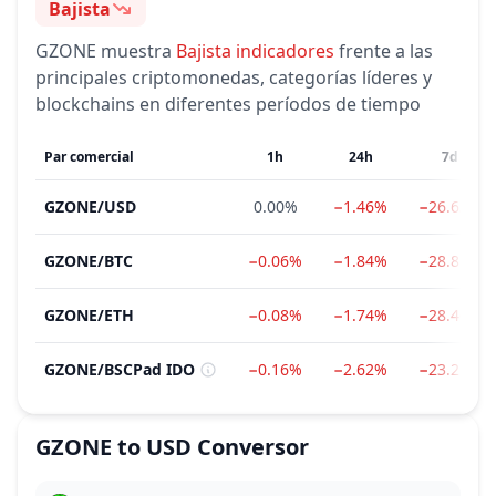
Bajista
Sentimiento
GZONE
muestra
Bajista
indicadores
frente a las
principales criptomonedas, categorías líderes y
blockchains en diferentes períodos de tiempo
Par comercial
1h
24h
7d
GZONE
/
USD
0.00%
−1.46%
−26.63%
GZONE
/
BTC
−0.06%
−1.84%
−28.81%
GZONE
/
ETH
−0.08%
−1.74%
−28.46%
GZONE
/
BSCPad IDO
−0.16%
−2.62%
−23.21%
GZONE
to
USD
Conversor