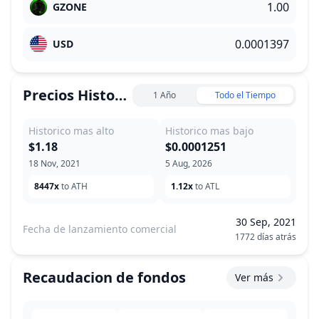
GZONE
USD
Precios Historicos
1 Año
Todo el Tiempo
Historico mas alto
Historico mas bajo
$1.18
$0.0001251
18 Nov, 2021
5 Aug, 2026
8447x
to ATH
1.12x
to ATL
30 Sep, 2021
Fecha de lanzamiento comercial
1772 días atrás
Recaudacion de fondos
Ver más