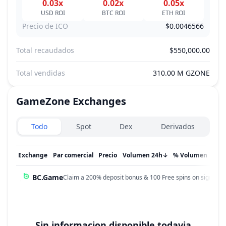
0.03x
0.02x
0.05x
USD
ROI
BTC
ROI
ETH
ROI
Precio de ICO
$0.0046566
Total recaudados
$550,000.00
Total vendidas
310.00 M GZONE
GameZone
Exchanges
Exchanges type
Todo
Spot
Dex
Derivados
Exchange
Par comercial
Precio
Volumen 24h
↓
% Volumen
Act
BC.Game
Claim a 200% deposit bonus & 100 Free spins on sign up!
Sin informacion disponible todavia