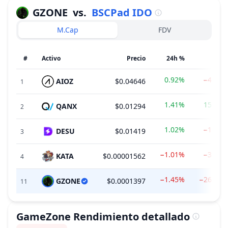
GZONE
vs.
BSCPad IDO
M.Cap
FDV
#
Activo
Precio
24h %
7d %
0.92%
−4.48%
AIOZ
$0.04646
1
1.41%
15.86%
QANX
$0.01294
2
1.02%
−1.72%
DESU
$0.01419
3
−1.01%
−3.28%
KATA
$0.00001562
4
−1.45%
−26.64%
GZONE
$0.0001397
11
GameZone
Rendimiento detallado