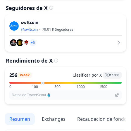
Seguidores de X
swftcoin
@
swftcoin
79.01 K
Seguidores
+6
Rendimiento de X
256
Clasificar por X
Weak
#
7268
0
100
500
1000
1500
Datos de TweetScout
Resumen
Exchanges
Recaudacion de fondos