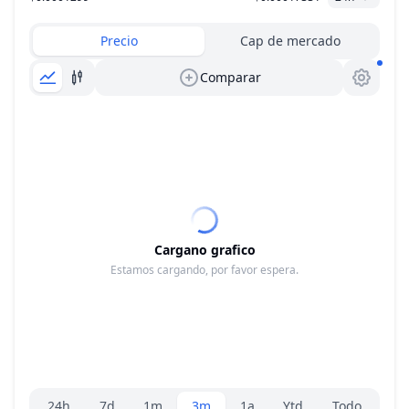
Precio
Cap de mercado
Comparar
Cargano grafico
Estamos cargando, por favor espera.
Selector de rango
24h
7d
1m
3m
1a
Ytd
Todo