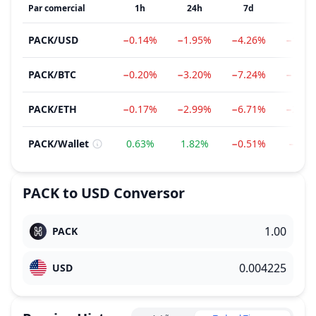
Par comercial
1h
24h
7d
1m
PACK
/
USD
−0.14%
−1.95%
−4.26%
−16.3
PACK
/
BTC
−0.20%
−3.20%
−7.24%
−19.0
PACK
/
ETH
−0.17%
−2.99%
−6.71%
−23.2
PACK
/
Wallet
0.63%
1.82%
−0.51%
−8.2
PACK
to
USD
Conversor
PACK
USD