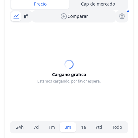
Precio
Cap de mercado
Comparar
Cargano grafico
Estamos cargando, por favor espera.
Selector de rango
24h
7d
1m
3m
1a
Ytd
Todo