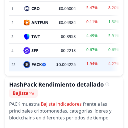
−5.47%
−8.20%
CRO
$0.05004
1
−0.11%
1.38%
ANTFUN
$0.04384
2
4.49%
5.91%
TWT
$0.3958
3
0.67%
0.65%
SFP
$0.2218
4
−1.94%
−4.27%
PACK
$0.004225
23
HashPack
Rendimiento detallado
Bajista
Sentimiento
PACK
muestra
Bajista
indicadores
frente a las
principales criptomonedas, categorías líderes y
blockchains en diferentes períodos de tiempo