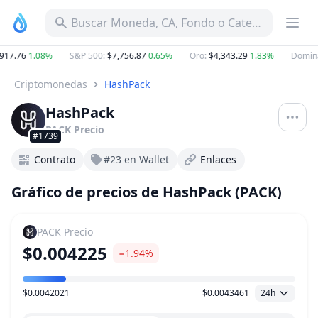
Buscar Moneda, CA, Fondo o Categoría
17.76
1.08%
S&P 500
:
$7,756.87
0.65%
Oro
:
$4,343.29
1.83%
Dominan
Criptomonedas
HashPack
HashPack
PACK
Precio
#1739
Contrato
#23 en Wallet
Enlaces
Gráfico de precios de HashPack (PACK)
PACK
Precio
$0.004225
−1.94%
$0.0042021
$0.0043461
24h
Rango de precio