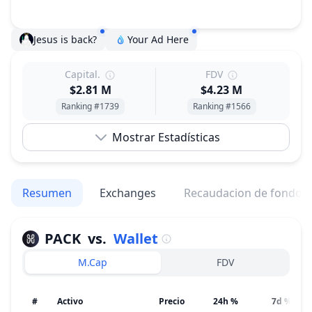
Jesus is back?
Your Ad Here
Capital.
FDV
$2.81 M
$4.23 M
Ranking #1739
Ranking #1566
Mostrar Estadísticas
Resumen
Exchanges
Recaudacion de fondos
PACK
vs.
Wallet
M.Cap
FDV
#
Activo
Precio
24h %
7d %