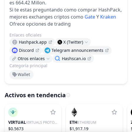
es 664.42 Millon.
Si te estas preguntando como comprar HashPack,
mejores exchanges criptos como
Gate
Y
Kraken
Ofrece opciones de trading
Enlaces oficiales
Hashpack.app
X (Twitter)
Discord
Telegram announcements
Otros enlaces
Hashscan.io
Categoría principal
Wallet
Activos en tendencia
VIRTUAL
ETH
VIRTUALS PROTOCOL
ETHEREUM
$0.5673
$1,917.19