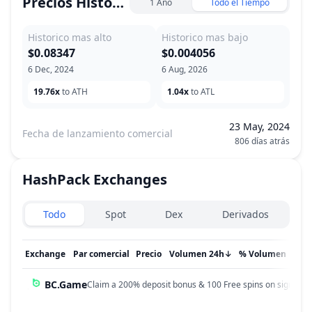
Precios Historicos
1 Año
Todo el Tiempo
Historico mas alto
Historico mas bajo
$0.08347
$0.004056
6 Dec, 2024
6 Aug, 2026
19.76x
to ATH
1.04x
to ATL
23 May, 2024
Fecha de lanzamiento comercial
806 días atrás
HashPack
Exchanges
Exchanges type
Todo
Spot
Dex
Derivados
Exchange
Par comercial
Precio
Volumen 24h
↓
% Volumen
Act
BC.Game
Claim a 200% deposit bonus & 100 Free spins on sign up!