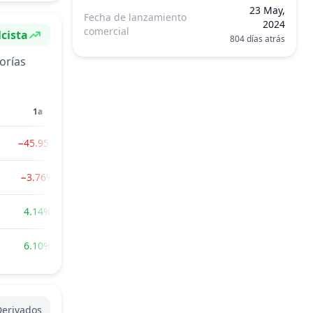
23 May,
Fecha de lanzamiento
2024
comercial
lcista
804 días atrás
ntimiento
orías
1a
−45.95%
−3.76%
4.14%
6.10%
Derivados