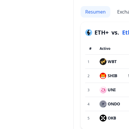
Resumen
Exch
ETH+
vs.
Et
#
Activo
WBT
1
SHIB
2
UNI
3
ONDO
4
OKB
5