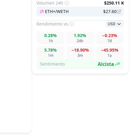
Volumen 24h
$250.11 K
ETH+/WETH
$27.60
Rendimiento
vs.
USD
0.28%
1.92%
−0.23%
1h
24h
7d
5.78%
−18.90%
−45.95%
1m
3m
1a
Alcista
Sentimiento