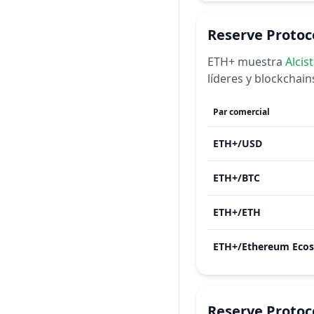
Reserve Protoc
ETH+
muestra
Alcis
líderes y blockchai
Par comercial
ETH+
/
USD
ETH+
/
BTC
ETH+
/
ETH
ETH+
/
Reserve Protoc