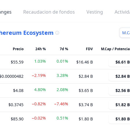
anges
Recaudacion de fondos
Vesting
Activi
hereum Ecosystem
M.C
Precio
24h %
7d %
FDV
1.03%
0.01%
$55.59
$16.46 B
$6.61 B
−2.19%
3.28%
$0.00000482
$2.84 B
$2.84 B
4.80%
2.08%
$4.08
$3.65 B
$2.56 B
−0.82%
−7.46%
$0.3745
$3.74 B
$1.82 B
−0.02%
0.51%
$85.90
$1.80 B
$1.80 B