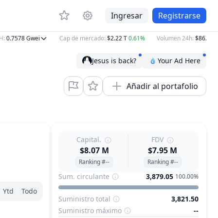
Ingresar
Registrarse
.7578
Gwei
Cap de mercado
:
$2.22 T
0.61%
Volumen 24h
:
$86.97 B
0.
Jesus is back?
Your Ad Here
Añadir al portafolio
Capital.
FDV
$8.07 M
$7.95 M
Ranking #--
Ranking #--
Sum. circulante
3,879.05
100.00%
Ytd
Todo
Suministro total
3,821.50
Suministro máximo
--