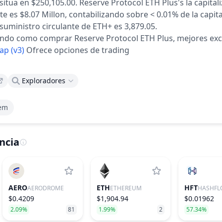
situa en $250,105.00.
Reserve Protocol ETH Plus's la capital
 es $8.07 Millon, contabilizando sobre < 0.01% de la capita
 suministro circulante de ETH+ es 3,879.05.
tando como comprar Reserve Protocol ETH Plus, mejores ex
ap (v3)
Ofrece opciones de trading
Exploradores
tem
ncia
AERO
ETH
HFT
AERODROME
ETHEREUM
HASHFL
$0.4209
$1,904.94
$0.01962
2.09%
81
1.99%
2
57.34%