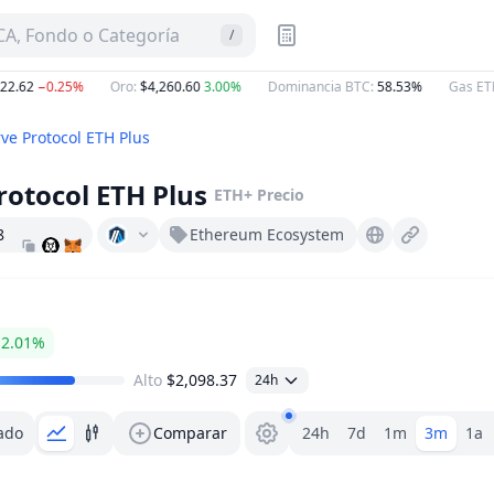
A, Fondo o Categoría
/
62
−0.25%
Oro
:
$4,260.60
3.00%
Dominancia BTC
:
58.53%
Gas ETH
:
0
ve Protocol ETH Plus
rotocol ETH Plus
ETH+
Precio
8
Ethereum Ecosystem
App.reserve.org
2.01%
Alto
$2,098.37
24h
Selector de rango
ado
Comparar
24h
7d
1m
3m
1a