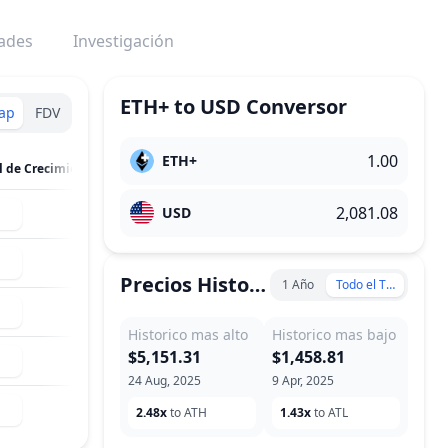
dades
Investigación
ETH+
to
USD
Conversor
ap
FDV
ETH+
M.Cap / Potencial de Crecimiento
USD
--
--
Precios Historicos
1 Año
Todo el Tiempo
--
Historico mas alto
Historico mas bajo
$5,151.31
$1,458.81
--
24 Aug, 2025
9 Apr, 2025
--
2.48x
to ATH
1.43x
to ATL