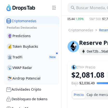
Buscar Moneda, C
0.95%
BTC
:
$64,660.23
0.77%
ETH
:
$1,905.44
1.99%
S&P 500
:
$7,722.
Criptomonedas
Pestañas Destacadas
Criptomonedas
Reser
🔮
Predictions
Reserve P
💰
Token Buybacks
0xe72b...56a
🏛
TradFi
New
ETH+
Precio
📡
VWAP Radar
$2,081.08
🪂
Airdrop Potencial
Bajo
$2,036.49
Rango de precio
Actividades Cripto
Precio
Cap de merc
Desbloqueo de tokens