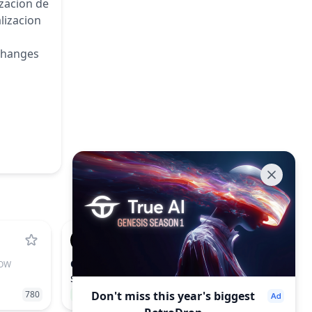
izacion de
lizacion
changes
CYS
OW
CYSIC
$0.8435
780
61.43%
Don't miss this year's biggest
169