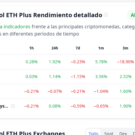
ol ETH Plus
Rendimiento detallado
A
Se
ta
indicadores
frente a las principales criptomonedas, categ
ns en diferentes períodos de tiempo
1h
24h
7d
1m
3m
0.28%
1.92%
−0.23%
5.78%
−18.90%
0.03%
1.14%
−1.15%
3.56%
2.52%
−0.21%
−0.07%
−0.21%
−1.04%
1.60%
Ethereum Ecosystem
−0.21%
0.08%
−0.59%
−0.65%
1.90%
Exchanges type
ol ETH Plus
Exchanges
Todo
Spot
Dex