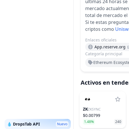
ultimas 24 horas se 
mercado actualmente
total de mercado
el
Si te estas pregun
criptos como
Unisw
Enlaces oficiales
App.reserve.org
Categoría principal
Ethereum Ecosys
Activos en tende
ZK
ZKSYNC
$0.00799
1.48%
240
💧 DropsTab API
Nuevo