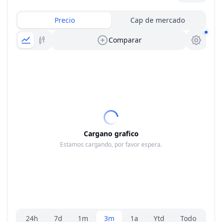
Precio
Cap de mercado
Comparar
Cargano grafico
Estamos cargando, por favor espera.
Selector de rango
24h
7d
1m
3m
1a
Ytd
Todo