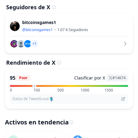
Seguidores de X
bitcoinxgames1
@
bitcoinxgames1
1.07 K
Seguidores
+1
Rendimiento de X
95
Clasificar por X
Poor
#
14674
0
100
500
1000
1500
Datos de TweetScout
Activos en tendencia