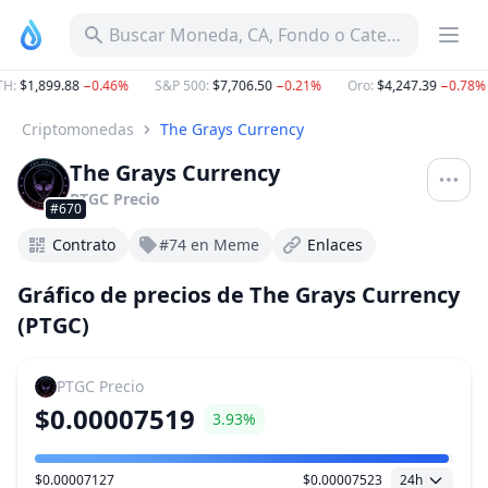
Buscar Moneda, CA, Fondo o Categoría
TH
:
$1,899.88
−0.46%
S&P 500
:
$7,706.50
−0.21%
Oro
:
$4,247.39
−0.78%
Criptomonedas
The Grays Currency
The Grays Currency
PTGC
Precio
#670
Contrato
#74 en Meme
Enlaces
Gráfico de precios de The Grays Currency
(PTGC)
PTGC
Precio
$0.00007519
3.93%
$0.00007127
$0.00007523
24h
Rango de precio