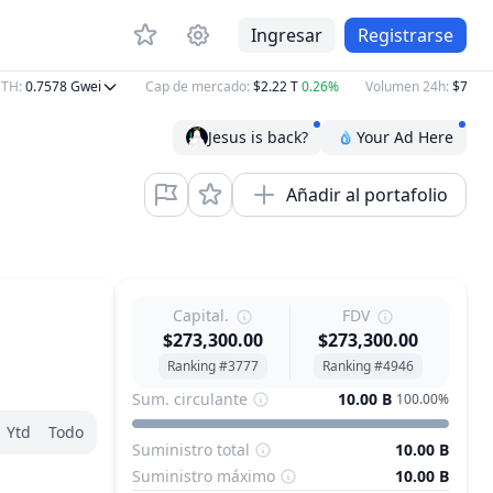
Ingresar
Registrarse
:
0.7578
Gwei
Cap de mercado
:
$2.22 T
0.26%
Volumen 24h
:
$76.42 B
Jesus is back?
Your Ad Here
Añadir al portafolio
Capital.
FDV
$273,300.00
$273,300.00
Ranking #3777
Ranking #4946
Sum. circulante
10.00 B
100.00%
Ytd
Todo
Suministro total
10.00 B
Suministro máximo
10.00 B