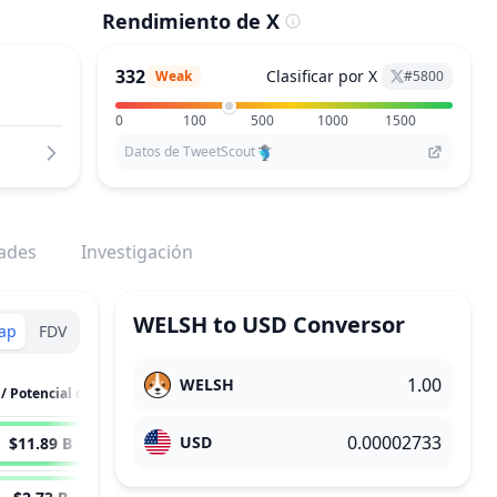
Rendimiento de X
332
Clasificar por X
Weak
#
5800
0
100
500
1000
1500
Datos de TweetScout
dades
Investigación
WELSH
to
USD
Conversor
ap
FDV
WELSH
M.Cap / Potencial de Crecimiento
USD
$11.89 B
43,514
x