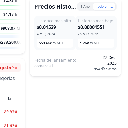
$2.73 B
9,986
x
Precios Historicos
1 Año
Todo el Tiempo
$1.17 B
4,271
x
Historico mas alto
Historico mas bajo
$0.01529
$0.00001551
$908.07 M
3,323
x
4 Mar, 2024
26 Mar, 2026
$273,200.00
--
559.46x
to ATH
1.76x
to ATL
27 Dec,
Fecha de lanzamiento
2023
comercial
jista
954 días atrás
ntimiento
egorías
1a
−89.93%
−81.62%