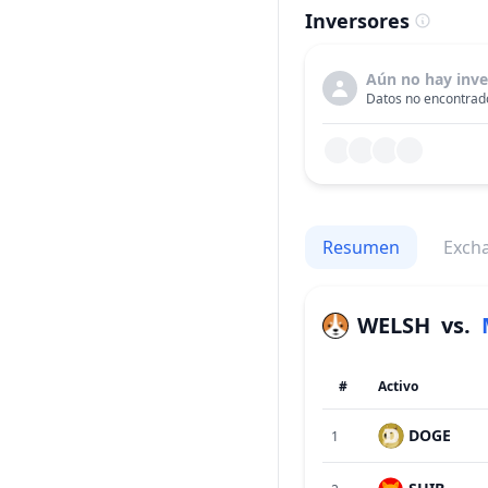
Inversores
Aún no hay inve
Datos no encontrado
Resumen
Exch
WELSH
vs.
#
Activo
DOGE
1