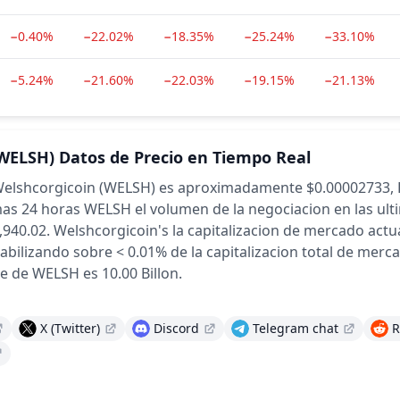
−0.40%
−22.02%
−18.35%
−25.24%
−33.10%
−5.24%
−21.60%
−22.03%
−19.15%
−21.13%
WELSH)
Datos de Precio en Tiempo Real
e Welshcorgicoin (WELSH) es aproximadamente $0.00002733,
mas 24 horas
WELSH el volumen de la negociacion en las ult
,940.02.
Welshcorgicoin's la capitalizacion de mercado act
abilizando sobre < 0.01% de la capitalizacion total de merc
e de WELSH es 10.00 Billon.
X (Twitter)
Discord
Telegram chat
R