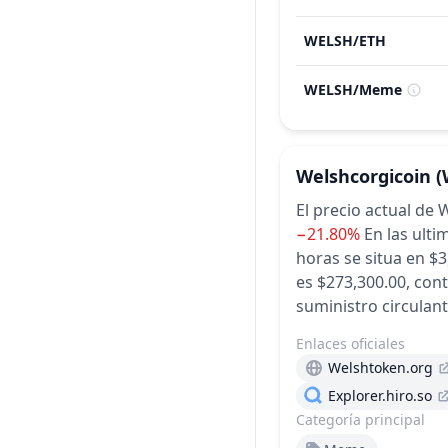
WELSH
/
ETH
WELSH
/
Meme
Welshcorgicoin
(
El precio actual d
−21.80%
En las ulti
horas se situa en $3
es $273,300.00, cont
suministro circulant
Enlaces oficiales
Welshtoken.org
Explorer.hiro.so
Categoría principal