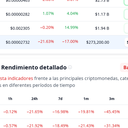
$0.00000463
$2.73 B
1.07%
4.04%
$0.00000282
$1.17 B
−0.20%
14.99%
$0.002305
$1.94 B
−21.63%
−17.00%
$0.00002732
$273,200.00
Rendimiento detallado
Ba
Se
ista
indicadores
frente a las principales criptomonedas, cat
ns en diferentes períodos de tiempo
1h
24h
7d
1m
3m
−0.12%
−21.65%
−16.98%
−19.81%
−45.45%
−0.57%
−21.92%
−18.49%
−21.43%
−31.34%