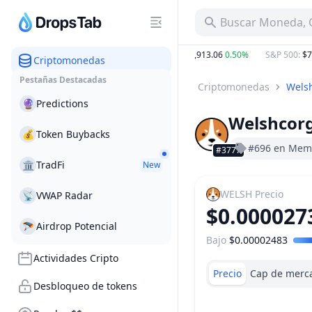
Buscar Moneda, C
12.47%
BTC
:
$64,828.09
0.37%
ETH
:
$1,913.06
0.50%
S&P 500
:
$7,70
Criptomonedas
Pestañas Destacadas
Criptomonedas
Welsh
🔮
Predictions
Welshcorg
💰
Token Buybacks
#696 en Mem
#3777
🏛
TradFi
New
WELSH
Precio
📡
VWAP Radar
$0.000027
🪂
Airdrop Potencial
Bajo
$0.00002483
Rango de precio
Actividades Cripto
Precio
Cap de merc
Desbloqueo de tokens