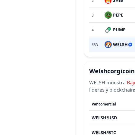
SHIB
2
PEPE
3
PUMP
4
WELSH
683
Welshcorgicoin
WELSH
muestra
Baj
líderes y blockchai
Par comercial
WELSH
/
USD
WELSH
/
BTC