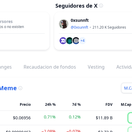
Seguidores de X
0xsunnft
rsores
s o no existen
@
0xsunnft
211.20 K
Seguidores
+4
anges
Recaudacion de fondos
Vesting
Activi
Meme
M.C
Precio
24h %
7d %
FDV
0.71%
0.12%
$0.06956
$11.89 B
−2.08%
−0.07%