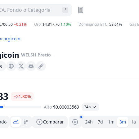
A, Fondo o Categoría
/
6.50
−0.21%
Oro
:
$4,317.70
1.10%
Dominancia BTC
:
58.61%
Gas ETH
corgicoin
icoin
WELSH
Precio
e
Welshtoken.org
X (Twitter)
Discord
33
−21.80%
Alto
$0.00003569
24h
Selector de rango
ado
Comparar
24h
7d
1m
3m
1a