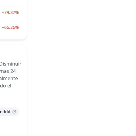
−79.37%
−66.26%
Disminuir
imas 24
ualmente
ado
el
eddit