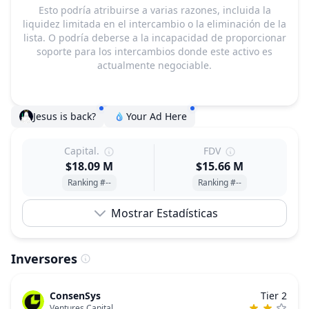
Esto podría atribuirse a varias razones, incluida la
liquidez limitada en el intercambio o la eliminación de la
lista. O podría deberse a la incapacidad de proporcionar
soporte para los intercambios donde este activo es
actualmente negociable.
Jesus is back?
Your Ad Here
Capital.
FDV
$18.09 M
$15.66 M
Ranking #--
Ranking #--
Mostrar Estadísticas
Inversores
ConsenSys
Tier 2
Ventures Capital