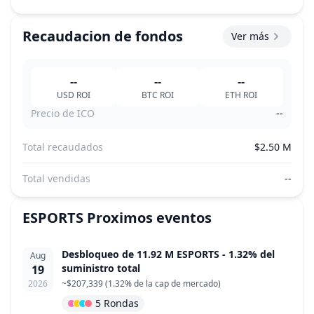
Recaudacion de fondos
Ver más
--
--
--
USD
ROI
BTC
ROI
ETH
ROI
Precio de ICO
--
Total recaudados
$2.50 M
Total vendidas
--
ESPORTS
Proximos eventos
Desbloqueo de 11.92 M ESPORTS - 1.32% del
Aug
suministro total
19
2026
~
$207,339
(
1.32% de la cap de mercado
)
5 Rondas