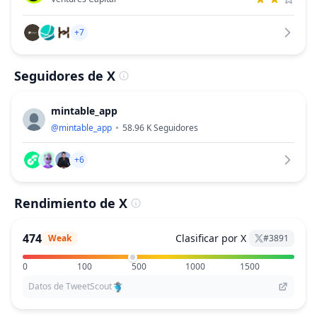
+7
Seguidores de X
mintable_app
@
mintable_app
58.96 K
Seguidores
+6
Rendimiento de X
474
Clasificar por X
Weak
#
3891
0
100
500
1000
1500
Datos de TweetScout