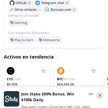
Github
Telegram chat
Otros enlaces
Bscscan.com
Categoría principal
Gaming
Subcategorías (Etiquetas)
Play to Earn
Metaverse
Activos en tendencia
CYS
BTC
CYSIC
BITCOIN
$0.958
$64,944.00
−11.35%
156
−0.12%
1
Join Stake 200% Bonus. Win
$100k Daily.
Advertise With Us ⭐️
Play with Crypto, Enjoy Best VIP Club, Daily