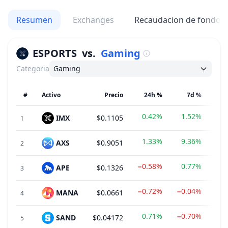
Resumen
Exchanges
Recaudacion de fondos
ESPORTS
vs.
Gaming
Categoria
Gaming
#
Activo
Precio
24h %
7d %
0.42%
1.52%
IMX
$0.1105
$22
1
1.33%
9.36%
AXS
$0.9051
$24
2
−0.58%
0.77%
APE
$0.1326
$13
3
−0.72%
−0.04%
MANA
$0.0661
$14
4
0.71%
−0.70%
SAND
$0.04172
$12
5