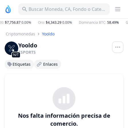
Buscar Moneda, CA, Fondo o Categoría
0
:
$7,756.87
0.00%
Oro
:
$4,343.29
0.00%
Dominancia BTC
:
58.49%
Ga
Criptomonedas
Yooldo
Yooldo
ESPORTS
N/T
Etiquetas
Enlaces
Nos falta información precisa de
comercio.