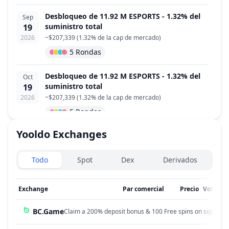
Desbloqueo de 11.92 M ESPORTS - 1.32% del
Sep
suministro total
19
2026
~
$207,339
(
1.32% de la cap de mercado
)
5 Rondas
Desbloqueo de 11.92 M ESPORTS - 1.32% del
Oct
suministro total
19
2026
~
$207,339
(
1.32% de la cap de mercado
)
5 Rondas
Yooldo
Exchanges
Desbloqueo de 11.92 M ESPORTS - 1.32% del
Nov
suministro total
19
Exchanges type
2026
~
$207,339
(
1.32% de la cap de mercado
)
Todo
Spot
Dex
Derivados
5 Rondas
Exchange
Par comercial
Precio
Volumen
Desbloqueo de 11.92 M ESPORTS - 1.32% del
Dec
suministro total
19
BC.Game
Claim a 200% deposit bonus & 100 Free spins on sign up!
2026
~
$207,339
(
1.32% de la cap de mercado
)