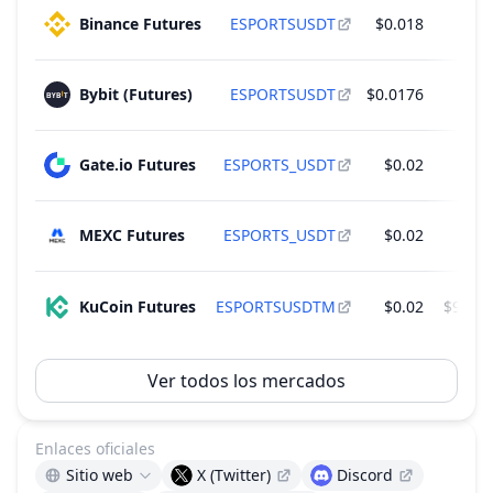
5 Rondas
Binance Futures
ESPORTSUSDT
$0.018
$20
Desbloqueo de 11.92 M ESPORTS - 1.32% del
Jan
suministro total
19
Bybit (Futures)
ESPORTSUSDT
$0.0176
$6
2027
~
$207,339
(
1.32% de la cap de mercado
)
5 Rondas
Gate.io Futures
ESPORTS_USDT
$0.02
$1
MEXC Futures
ESPORTS_USDT
$0.02
$1
KuCoin Futures
ESPORTSUSDTM
$0.02
$936,7
Ver todos los mercados
Enlaces oficiales
Sitio web
X (Twitter)
Discord