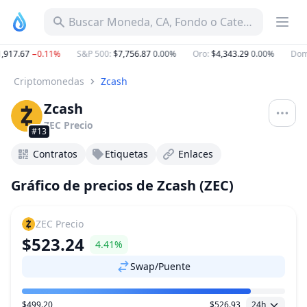
Buscar Moneda, CA, Fondo o Categoría
917.67
−0.11%
S&P 500
:
$7,756.87
0.00%
Oro
:
$4,343.29
0.00%
Domin
Criptomonedas
Zcash
Zcash
ZEC
Precio
#13
Contratos
Etiquetas
Enlaces
Gráfico de precios de Zcash (ZEC)
ZEC
Precio
$523.24
4.41%
Swap/Puente
$499.20
$526.93
24h
Rango de precio