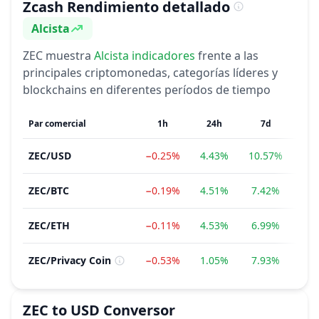
Zcash
Rendimiento detallado
Alcista
Sentimiento
ZEC
muestra
Alcista
indicadores
frente a las
principales criptomonedas, categorías líderes y
blockchains en diferentes períodos de tiempo
Par comercial
1h
24h
7d
ZEC
/
USD
−0.25%
4.43%
10.57%
11
ZEC
/
BTC
−0.19%
4.51%
7.42%
8.
ZEC
/
ETH
−0.11%
4.53%
6.99%
1.
ZEC
/
Privacy Coin
−0.53%
1.05%
7.93%
7.
ZEC
to
USD
Conversor