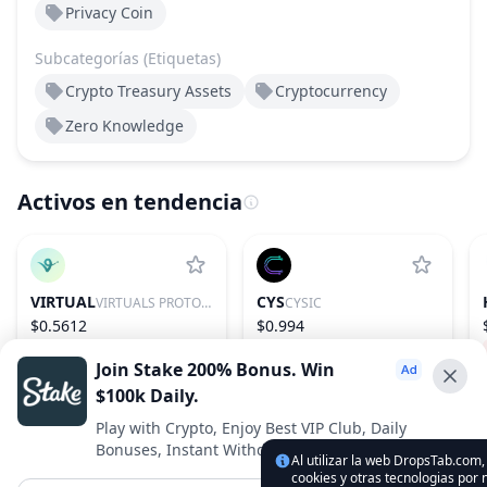
Privacy Coin
Subcategorías (Etiquetas)
Crypto Treasury Assets
Cryptocurrency
Zero Knowledge
Activos en tendencia
VIRTUAL
CYS
VIRTUALS PROTOCOL
CYSIC
$0.5612
$0.994
−1.29%
86
6.98%
155
Join Stake 200% Bonus. Win
$100k Daily.
Advertise With Us ⭐️
Play with Crypto, Enjoy Best VIP Club, Daily
Bonuses, Instant Withdrawals.
Interested in advertising? Reach us out
Al utilizar la web DropsTab.com,
cookies y otras tecnologias por 