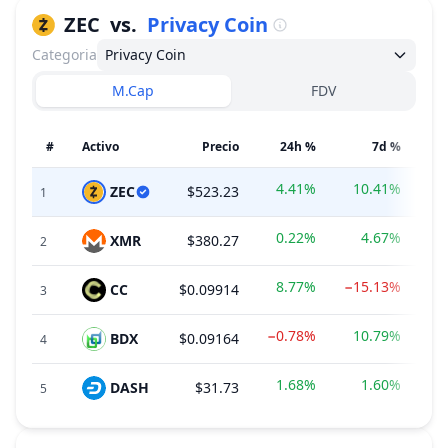
ZEC
vs.
Privacy Coin
Categoria
Privacy Coin
M.Cap
FDV
#
Activo
Precio
24h %
7d %
4.41%
10.41%
ZEC
$523.23
1
0.22%
4.67%
XMR
$380.27
2
8.77%
−15.13%
CC
$0.09914
3
−0.78%
10.79%
BDX
$0.09164
$9
4
1.68%
1.60%
DASH
$31.73
$4
5