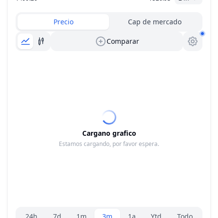
Precio
Cap de mercado
Comparar
Cargano grafico
Estamos cargando, por favor espera.
Selector de rango
24h
7d
1m
3m
1a
Ytd
Todo