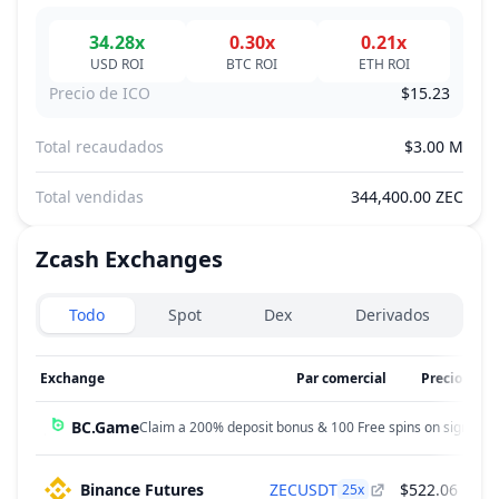
34.28x
0.30x
0.21x
USD
ROI
BTC
ROI
ETH
ROI
Precio de ICO
$15.23
Total recaudados
$3.00 M
Total vendidas
344,400.00 ZEC
Zcash
Exchanges
Exchanges type
Todo
Spot
Dex
Derivados
Exchange
Par comercial
Precio
Vol
BC.Game
Claim a 200% deposit bonus & 100 Free spins on sign up!
Binance Futures
ZECUSDT
$522.06
$
25
x