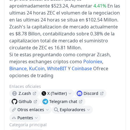
aproximadamente $523.24,
Aumentar
4.41%
En las
ultimas 24 horas
ZEC el volumen de la negociacion
en las ultimas 24 horas se situa en $102.54 Millon.
Zcash's la capitalizacion de mercado actualmente
es $8.78 Billon, contabilizando sobre 0.38% de la
capitalizacion total de mercado
el suministro
circulante de ZEC es 16.81 Millon.
Si te estas preguntando como comprar Zcash,
mejores exchanges criptos como
Poloniex
,
Binance
,
KuCoin
,
WhiteBIT
Y
Coinbase
Ofrece
opciones de trading
Enlaces oficiales
Z.cash
X (Twitter)
Discord
Github
Telegram chat
Otros enlaces
Exploradores
Puentes
Categoría principal