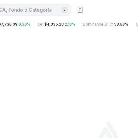
CA, Fondo o Categoría
/
7,736.09
0.30%
Or
:
$4,335.20
2.18%
Dominance BTC
:
58.63%
G