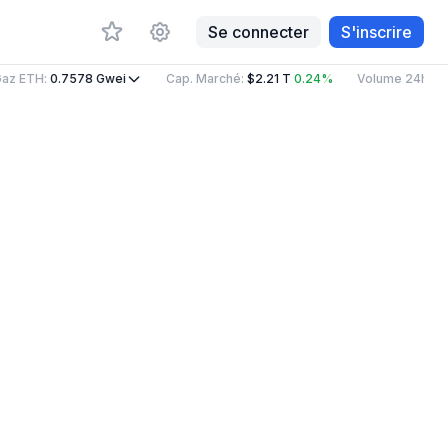
Se connecter
S'inscrire
az ETH
:
0.7578
Gwei
Cap. Marché
:
$2.21 T
0.24%
Volume 24h
:
$82