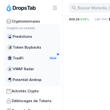
Buscar Moneda, 
3.33%
BTC
:
$64,716.00
0.54%
ETH
:
$1,909.26
0.14%
S&P 500
:
$
Cryptomonnaies
Onglets en vedette
🔮
Predictions
💰
Token Buybacks
🏛
TradFi
New
📡
VWAP Radar
🪂
Potentiel Airdrop
Activités Crypto
Déblocages de Tokens