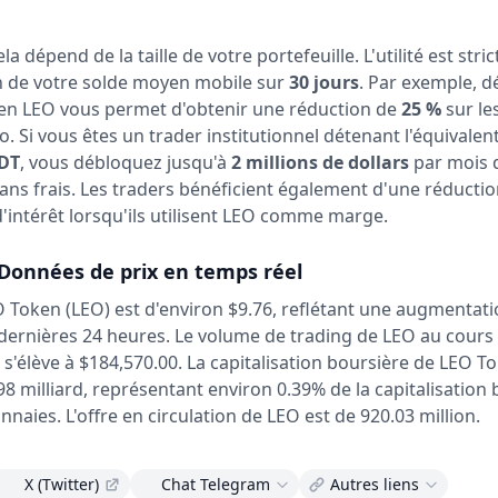
a dépend de la taille de votre portefeuille. L'utilité est str
n de votre solde moyen mobile sur
30 jours
. Par exemple, d
en LEO vous permet d'obtenir une réduction de
25 %
sur les
o. Si vous êtes un trader institutionnel détenant l'équivalen
SDT
, vous débloquez jusqu'à
2 millions de dollars
par mois 
 sans frais. Les traders bénéficient également d'une réducti
d'intérêt lorsqu'ils utilisent LEO comme marge.
Données de prix en temps réel
O Token (LEO) est d'environ $9.76,
reflétant une augmentati
dernières 24 heures.
Le volume de trading de LEO au cours
s'élève à $184,570.00.
La capitalisation boursière de LEO T
8 milliard, représentant environ 0.39% de la capitalisation
nnaies.
L'offre en circulation de LEO est de 920.03 million.
X (Twitter)
Chat Telegram
Autres liens