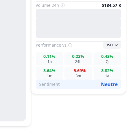
Volume 24h
$184.57 K
Performance
vs.
USD
0.11%
0.23%
0.43%
1h
24h
7j
3.64%
−5.69%
8.82%
1m
3m
1a
Neutre
Sentiment