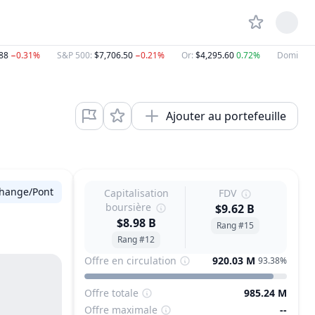
88
−0.31%
S&P 500
:
$7,706.50
−0.21%
Or
:
$4,295.60
0.72%
Dominan
Ajouter au portefeuille
hange/Pont
Capitalisation
FDV
boursière
$9.62 B
$8.98 B
Rang #15
Rang #12
Offre en circulation
920.03 M
93.38%
Offre totale
985.24 M
Offre maximale
--