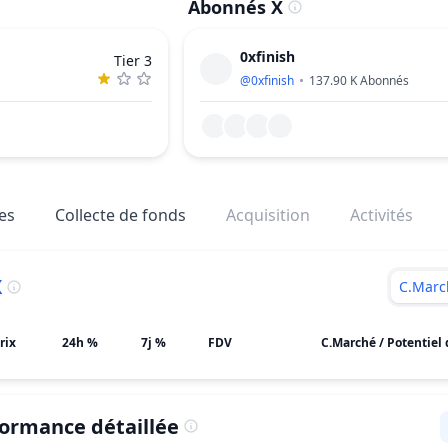
Abonnés X
0xfinish
Tier 3
@
0xfinish
137.90 K
Abonnés
es
Collecte de fonds
Acquisition
Activités
X
C.Marc
rix
24h %
7j %
FDV
C.Marché / Potentiel 
ormance détaillée