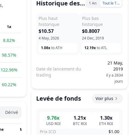
Historique des prix
1 An
Tout le Temps
s,
Plus haut
Plus bas
historique
historique
1a
$10.57
$0.8007
4 May, 2026
24 Dec, 2019
8.82%
1.08x
to ATH
12.19x
to ATL
98.57%
21 May,
Date de lancement du
2019
122.96%
trading
il y a 2634
jours
60.22%
Levée de fonds
Voir plus
Dérivé
9.76x
1.21x
1.30x
USD
ROI
BTC
ROI
ETH
ROI
me
Mis à jour
Prix ICO
$1.00