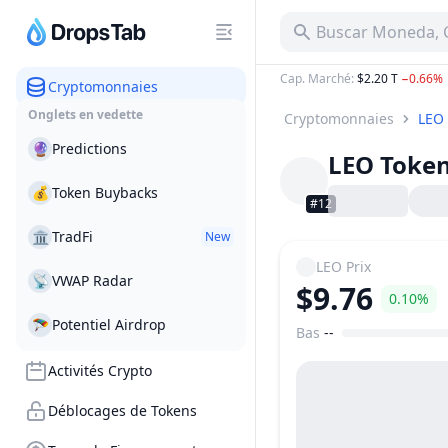
Buscar Moneda, C
Cap. Marché
:
$2.20 T
−0.66%
Cryptomonnaies
Onglets en vedette
Cryptomonnaies
LEO
🔮
Predictions
LEO Toke
💰
Token Buybacks
#12
🏛
TradFi
New
LEO
Prix
📡
VWAP Radar
$9.76
0.10%
🪂
Potentiel Airdrop
Bas
--
Plage de prix
Activités Crypto
Déblocages de Tokens