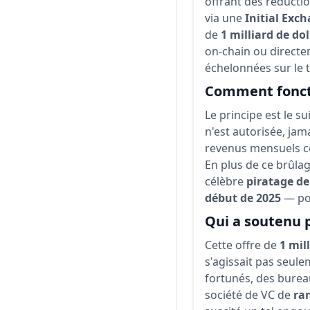
offrant des réducti
via une
Initial Exc
de
1 milliard de dol
on-chain ou directem
échelonnées sur le t
Comment foncti
Le principe est le s
n'est autorisée, jam
revenus mensuels co
En plus de ce brûlage
célèbre
piratage de
début de 2025
— pou
Qui a soutenu p
Cette offre de
1 mil
s'agissait pas seulem
fortunés, des bureau
société de VC de
ra