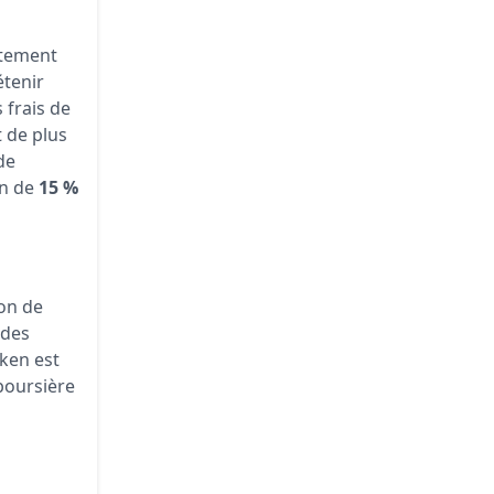
ictement
étenir
 frais de
t de plus
de
on de
15 %
on de
 des
oken est
 boursière