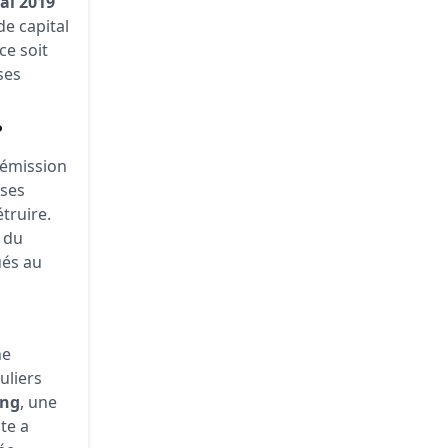
ai 2019
e capital
ce soit
ses
?
 émission
ses
truire.
 du
ués au
ne
uliers
ing
, une
nte a