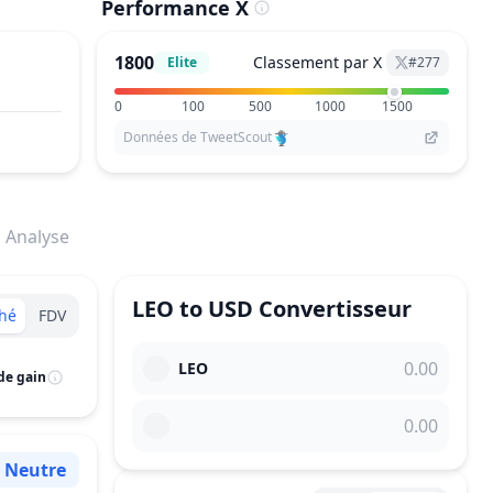
Performance X
1800
Classement par X
Elite
#
277
0
100
500
1000
1500
Données de TweetScout
Analyse
LEO
to
USD
Convertisseur
hé
FDV
LEO
de gain
Neutre
Sentiment