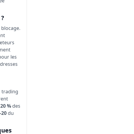
ée
 ?
i blocage.
ent
heteurs
ement
pour les
adresses
e trading
rent
t
20 %
des
-20
du
ques