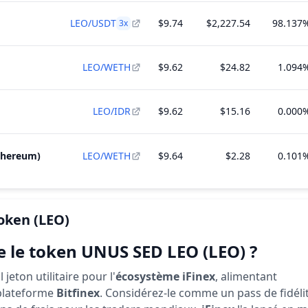
LEO/USDT
$9.74
$2,227.54
98.137
3
x
LEO/WETH
$9.62
$24.82
1.094
LEO/IDR
$9.62
$15.16
0.000
thereum)
LEO/WETH
$9.64
$2.28
0.101
oken
(LEO)
e le token UNUS SED LEO (LEO) ?
 jeton utilitaire pour l'
écosystème iFinex
, alimentant
 plateforme
Bitfinex
. Considérez-le comme un pass de fidéli