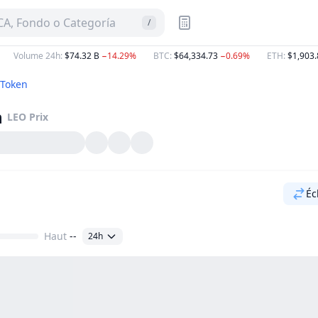
A, Fondo o Categoría
/
Volume 24h
:
$74.32 B
−14.29%
BTC
:
$64,334.73
−0.69%
ETH
:
$1,903.
 Token
n
LEO
Prix
Éc
Haut
--
24h