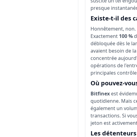
suscité un tel engo
presque instantaném
Existe-t-il des
Honnêtement, non. Vo
Exactement
100 %
de
débloquée dès le la
avaient besoin de la
concentrée aujourd'
opérations de l'entr
principales contrôl
Où pouvez-vous 
Bitfinex
est évidemm
quotidienne. Mais ce
également un volum
transactions. Si vou
jeton est activeme
Les détenteurs 