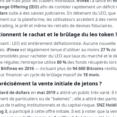
ons de frais pour les traders mondiaux.
iFinex
l'a lancé en
m
hange Offering (IEO)
afin de combler rapidement un déficit d
lars
suite à des saisies judiciaires. En détenant du LEO, que 
ent sur la plateforme, les utilisateurs accèdent à des remi
rading, le prêt et même les retraits de devises fiduciaires.
onnent le rachat et le brûlage du leo token 
uivant : LEO est entièrement déflationniste. Aucune nouvelle
ais.
iFinex
est légalement tenue d'utiliser au moins
27 %
de 
nsolidés pour racheter du LEO aux taux du marché et le dé
 régulier, l'entreprise utilise
80 %
des fonds récupérés lors
 Bitfinex en 2016
— incluant plus de
94 600 Bitcoins
restit
r financer un cycle de brûlage massif de
18 mois
.
récisément la vente initiale de jetons ?
liard de dollars
en
mai 2019
a attiré un public très varié. Il 
ent de particuliers ou de "baleines" ; elle a attiré des partic
x de trading institutionnels et du capital-risque.
SNZ Hold
ng 3
, a participé à cette offre initiale. Il est à noter que la ve