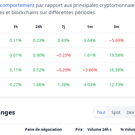
comportement
par rapport aux principales cryptomonnaie
es et blockchains sur différentes périodes
1h
24h
7j
1m
3m
0.11%
0.23%
0.43%
3.64%
−5.69%
0.01%
0.90%
−0.25%
1.61%
19.58%
0.11%
0.52%
−0.29%
−3.66%
16.38%
0.27%
1.66%
1.26%
4.03%
12.73%
Exchanges type
anges
Tout
Spot
Dex
Paire de négociation
Prix
Volume 24h
↓
% Volu