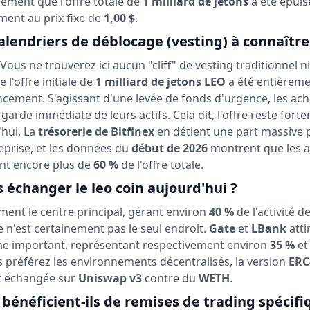
uement que l'offre totale de
1 milliard de jetons
a été épuis
ent au prix fixe de
1,00 $
.
 calendriers de déblocage (vesting) à connaître
us ne trouverez ici aucun "cliff" de vesting traditionnel n
 l'offre initiale de
1 milliard de jetons LEO
a été entièrem
ncement. S'agissant d'une levée de fonds d'urgence, les ac
 garde immédiate de leurs actifs. Cela dit, l'offre reste fort
hui. La
trésorerie de Bitfinex
en détient une part massive 
eprise, et les données du
début de 2026
montrent que les 
ent encore plus de
60 %
de l'offre totale.
échanger le leo coin aujourd'hui ?
ent le centre principal, gérant environ
40 %
de l'activité d
 n'est certainement pas le seul endroit.
Gate
et
LBank
atti
e important, représentant respectivement environ
35 %
e
s préférez les environnements décentralisés, la version
ERC
nt échangée sur
Uniswap v3
contre du
WETH
.
bénéficient-ils de remises de trading spécifi