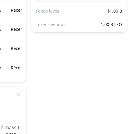
%
Récemment
Fonds levés
$1.00 B
Tokens vendus
1.00 B LEO
%
Récemment
%
Récemment
%
Récemment
té massif