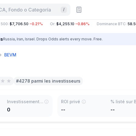
CA, Fondo o Categoría
/
500
:
$7,706.50
−0.21%
Or
:
$4,255.10
−0.86%
Dominance BTC
:
58.5
ls
Russia, Iran, Israel. Drops Odds alerts every move. Free.
BEVM
#4278 parmi les investisseurs
Investissements principaux
ROI privé
0
--
--