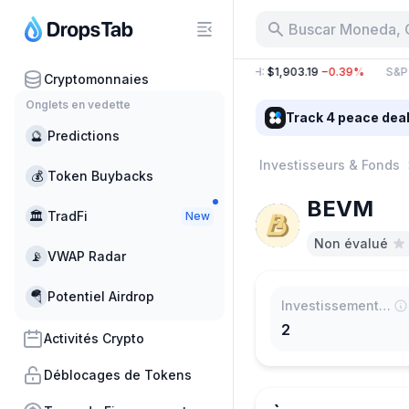
Buscar Moneda, 
B
−15.60%
BTC
:
$64,414.01
−0.33%
ETH
:
$1,903.19
−0.39%
S&P 
Cryptomonnaies
Onglets en vedette
Track 4 peace dea
🔮
Predictions
Investisseurs & Fonds
💰
Token Buybacks
BEVM
🏛
TradFi
New
Non évalué
📡
VWAP Radar
🪂
Potentiel Airdrop
Investissements totaux
2
Activités Crypto
Déblocages de Tokens