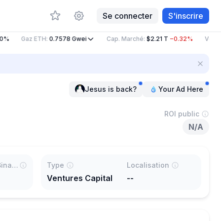
Se connecter
S'inscrire
0%
Gaz ETH
:
0.7578
Gwei
Cap. Marché
:
$2.21 T
−0.32%
Volume
Jesus is back?
Your Ad Here
ROI public
N/A
% listé sur Binance
Type
Localisation
Ventures Capital
--