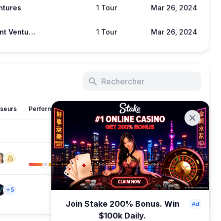
ntures
1 Tour
Mar 26, 2024
Cogitent Ventures
1 Tour
Mar 26, 2024
sseurs
Performance sur X
Catégorie
Date
↓
161
Weak
DEX
Dec 15, 2024
+3
--
DeFi
Mar 26, 2024
+5
Join Stake 200% Bonus. Win
$100k Daily.