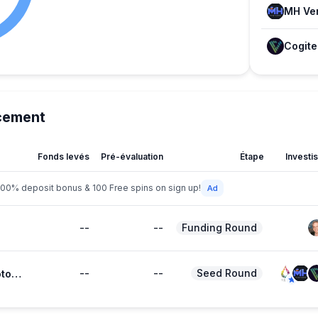
MH Ve
cement
Fonds levés
Pré-évaluation
Étape
Investi
200% deposit bonus & 100 Free spins on sign up!
--
--
Funding Round
--
--
Seed Round
Satoshi Protocol