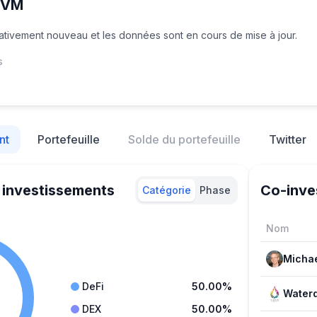
EVM
elativement nouveau et les données sont en cours de mise à jour.
s
nt
Portefeuille
Solde du portefeuille
Twitter
 investissements
Co-inve
Catégorie
Phase
Nom
Michae
DeFi
50.00%
DEX
50.00%