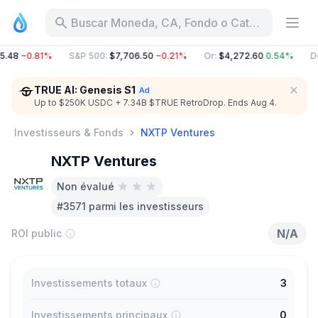
Buscar Moneda, CA, Fondo o Categoría
5.48
−0.81%
S&P 500
:
$7,706.50
−0.21%
Or
:
$4,272.60
0.54%
Do
TRUE AI: Genesis S1
Up to $250K USDC + 7.34B $TRUE RetroDrop. Ends Aug 4.
Investisseurs & Fonds
NXTP Ventures
NXTP Ventures
Non évalué
#3571 parmi les investisseurs
N/A
ROI public
Investissements totaux
3
Investissements principaux
0