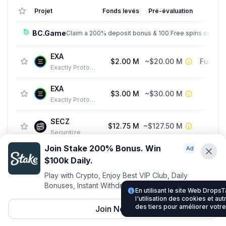
Projet
Fonds levés
Pré-évaluation
BC.Game
Claim a 200% deposit bonus & 100 Free spins on sign
EXA
$2.00 M
~$20.00 M
Fundin
Exactly Protocol
EXA
$3.00 M
~$30.00 M
See
Exactly Protocol
SECZ
$12.75 M
~$127.50 M
Securitize
Join Stake 200% Bonus. Win
$100k Daily.
Advertise With Us ⭐️
Play with Crypto, Enjoy Best VIP Club, Daily
Bonuses, Instant Withdrawals.
Interested in advertising? Reach us out
En utilisant le site Web Drop
l'utilisation des cookies et au
DropsTab.com
des tiers pour améliorer votr
Join Now