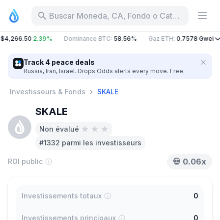
Buscar Moneda, CA, Fondo o Categoría
$4,266.50
2.39%
Dominance BTC
:
58.56%
Gaz ETH
:
0.7578
Gwei
Track 4 peace deals
Russia, Iran, Israel. Drops Odds alerts every move. Free.
Investisseurs & Fonds
SKALE
SKALE
Non évalué
#1332 parmi les investisseurs
💀
0.06x
ROI public
Investissements totaux
0
Investissements principaux
0