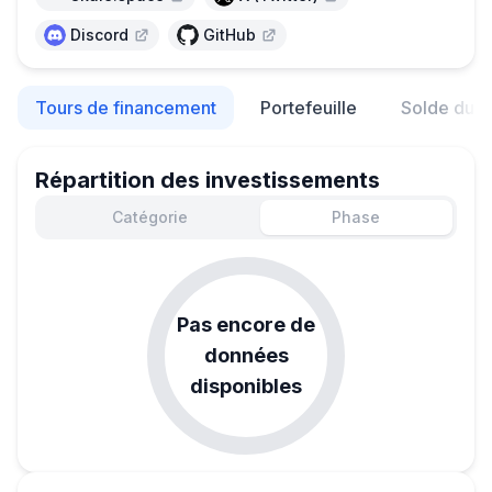
Discord
GitHub
Tours de financement
Portefeuille
Solde du p
Répartition des investissements
Catégorie
Phase
Pas encore de
données
disponibles