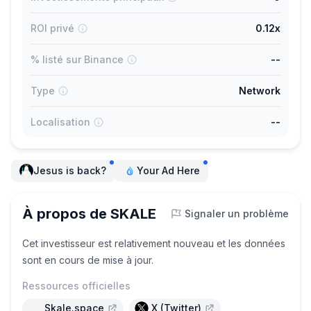
ROI privé
0.12x
% listé sur Binance
--
Type
Network
Localisation
--
Jesus is back?
Your Ad Here
À propos de SKALE
Signaler un problème
Cet investisseur est relativement nouveau et les données
sont en cours de mise à jour.
Ressources officielles
Skale.space
X (Twitter)