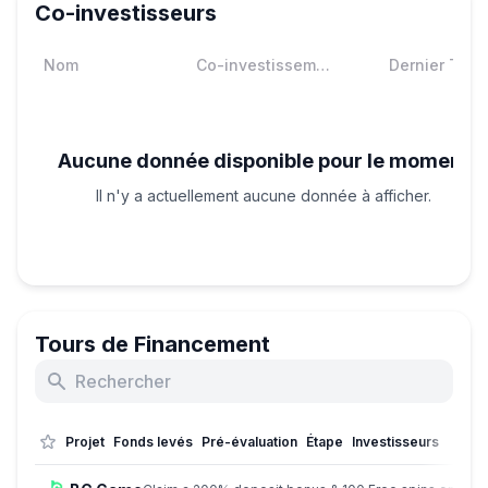
Co-investisseurs
Nom
Co-investissements
Dernier Tour
Aucune donnée disponible pour le moment
Il n'y a actuellement aucune donnée à afficher.
Tours de Financement
Projet
Fonds levés
Pré-évaluation
Étape
Investisseurs
Perfo