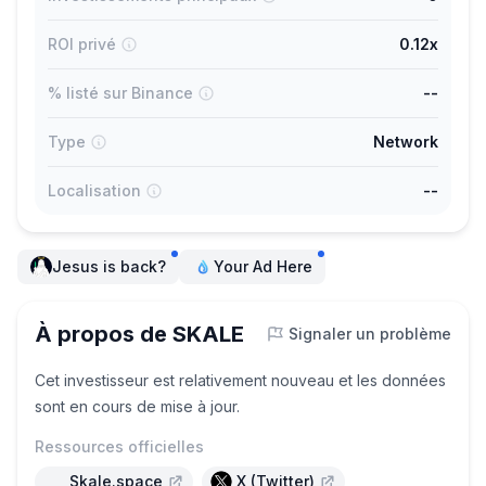
ROI privé
0.12x
% listé sur Binance
--
Type
Network
Localisation
--
Jesus is back?
Your Ad Here
À propos de SKALE
Signaler un problème
Cet investisseur est relativement nouveau et les données
sont en cours de mise à jour.
Ressources officielles
Skale.space
X (Twitter)