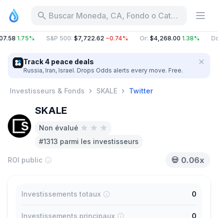
Buscar Moneda, CA, Fondo o Categoría
07.58
1.75%
S&P 500
:
$7,722.62
−0.74%
Or
:
$4,268.00
1.38%
Do
Track 4 peace deals
Russia, Iran, Israel. Drops Odds alerts every move. Free.
Investisseurs & Fonds
SKALE
Twitter
SKALE
Non évalué
#1313 parmi les investisseurs
💀
0.06x
ROI public
Investissements totaux
0
Investissements principaux
0