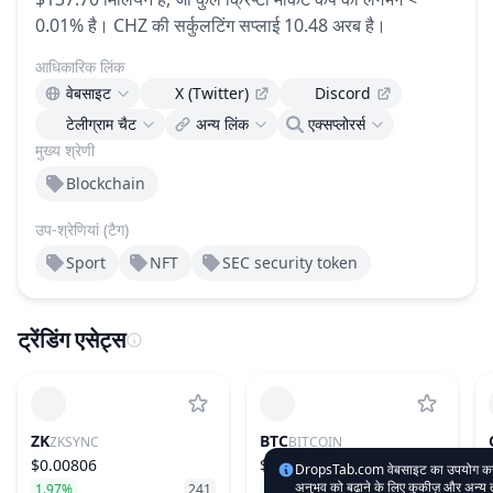
0.01% है।
CHZ की सर्कुलटिंग सप्लाई 10.48 अरब है।
आधिकारिक लिंक
वेबसाइट
X (Twitter)
Discord
टेलीग्राम चैट
अन्य लिंक
एक्सप्लोरर्स
मुख्य श्रेणी
Blockchain
उप-श्रेणियां (टैग)
Sport
NFT
SEC security token
ट्रेंडिंग एसेट्स
ZK
BTC
ZKSYNC
BITCOIN
$0.00806
$65,099.99
DropsTab.com वेबसाइट का उपयोग करके, 
अनुभव को बढ़ाने के लिए कुकीज़ और अन्य
1.97%
241
0.57%
1