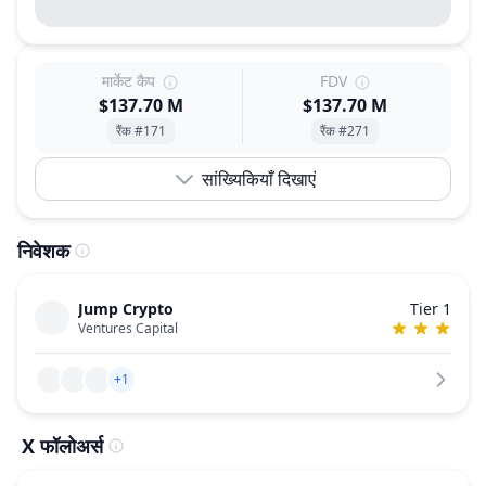
मार्केट कैप
FDV
$137.70 M
$137.70 M
रैंक #171
रैंक #271
सांख्यिकियाँ दिखाएं
निवेशक
Jump Crypto
Tier 1
Ventures Capital
+1
X फॉलोअर्स