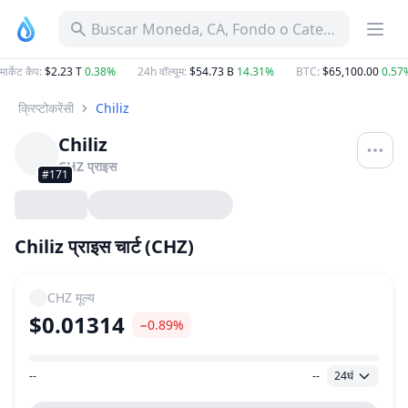
Buscar Moneda, CA, Fondo o Categoría
मार्केट कैप
:
$2.23 T
0.38%
24h वॉल्यूम
:
$54.73 B
14.31%
BTC
:
$65,100.00
0.57
क्रिप्टोकरेंसी
Chiliz
Chiliz
CHZ
प्राइस
#171
Chiliz प्राइस चार्ट (CHZ)
CHZ
मूल्य
$0.01314
−0.89%
--
--
24घं
मूल्य सीमा