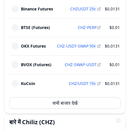
Binance Futures
CHZUSDT
$0.0131
$
25
x
BTSE (Futures)
CHZ-PERP
$0.01
$
OKX Futures
CHZ-USDT-SWAP
$0.0131
$
50
x
BVOX (Futures)
CHZ-SWAP-USDT
$0.01
$
KuCoin
CHZ/USDT
$0.0131
$
10
x
सभी बाजार देखें
बारे में
Chiliz
(CHZ)