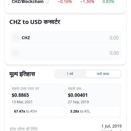
CHZ
/
Blockchain
−0.16%
−1.30%
0.83%
−24
CHZ
to
USD
कनवर्टर
CHZ
मूल्य इतिहास
1 वर्ष
सभी समय
सबसे उच्च स्तर पर
सबसे कम
$0.8865
$0.00401
13 Mar, 2021
27 Sep, 2019
67.47x
to ATH
3.28x
to ATL
1 Jul, 2019
ट्रेड लॉन्च की तिथि