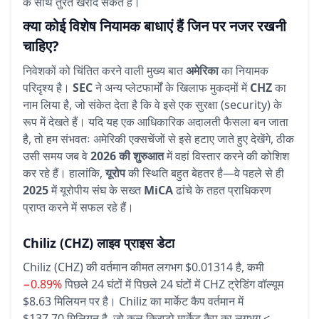
के साथ तुरंत खरीद सकते हैं।
क्या कोई विशेष नियामक बाधाएं हैं जिन पर नजर रखनी
चाहिए?
निवेशकों को चिंतित करने वाली मुख्य बात
अमेरिका
का नियामक
परिदृश्य है।
SEC
ने अन्य प्लेटफार्मों के खिलाफ मुकदमों में
CHZ
का
नाम लिया है, जो संकेत देता है कि वे इसे एक सुरक्षा (security) के
रूप में देखते हैं। यदि यह एक आधिकारिक अदालती फैसला बन जाता
है, तो हम संभवतः अमेरिकी एक्सचेंजों से इसे हटाए जाते हुए देखेंगे, ठीक
उसी समय जब वे
2026 की शुरुआत
में वहां विस्तार करने की कोशिश
कर रहे हैं। हालांकि,
यूरोप
की स्थिति बहुत बेहतर है—वे पहले से ही
2025
में यूरोपीय संघ के सख्त
MiCA
ढांचे के तहत प्राधिकरण
प्राप्त करने में सफल रहे हैं।
Chiliz
(CHZ)
लाइव प्राइस डेटा
Chiliz (CHZ) की वर्तमान कीमत लगभग $0.01314 है,
कमी
−0.89%
पिछले 24 घंटों में
पिछले 24 घंटों में CHZ ट्रेडिंग वॉल्यूम
$8.63 मिलियन पर है।
Chiliz का मार्केट कैप वर्तमान में
$137.70 मिलियन है, जो कुल क्रिप्टो मार्केट कैप का लगभग <