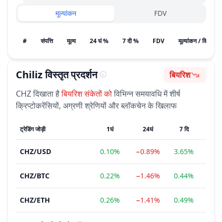
मूल्यांकन
FDV
#
संपत्ति
मूल्य
24 घं %
7 दी %
FDV
मूल्यांकन / विकास क
Chiliz
विस्तृत प्रदर्शन
बियरिश
भावना
CHZ
दिखाता है
बियरिश
संकेतों को
विभिन्न समयावधि में शीर्ष
क्रिप्टोकरेंसियों, अग्रणी श्रेणियों और ब्लॉकचेन के खिलाफ
ट्रेडिंग जोड़ी
1घं
24घं
7 दि
1
CHZ
/
USD
0.10%
−0.89%
3.65%
−22
CHZ
/
BTC
0.22%
−1.46%
0.44%
−24
CHZ
/
ETH
0.26%
−1.41%
0.49%
−28