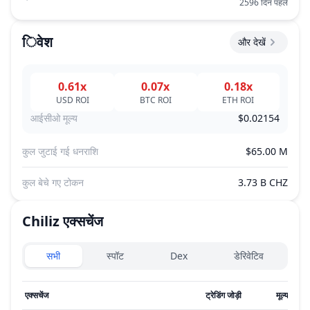
2596 दिन पहले
िवेश
और देखें
0.61x
0.07x
0.18x
USD
ROI
BTC
ROI
ETH
ROI
आईसीओ मूल्य
$0.02154
कुल जुटाई गई धनराशि
$65.00 M
कुल बेचे गए टोकन
3.73 B CHZ
Chiliz
एक्सचेंज
Exchanges type
सभी
स्पॉट
Dex
डेरिवेटिव
एक्सचेंज
ट्रेडिंग जोड़ी
मूल्य
24 घं