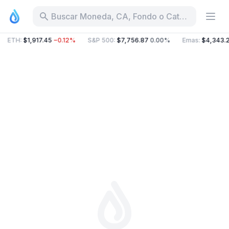
Buscar Moneda, CA, Fondo o Categoría
ETH
:
$1,917.45
−0.12%
S&P 500
:
$7,756.87
0.00%
Emas
:
$4,343.