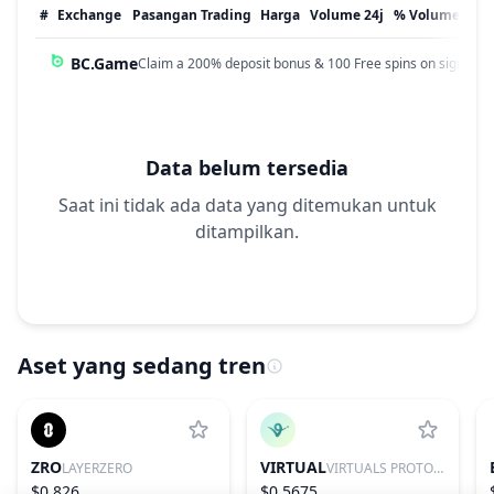
#
Exchange
Pasangan Trading
Harga
Volume 24j
% Volume
Dip
BC.Game
Claim a 200% deposit bonus & 100 Free spins on sign up!
Data belum tersedia
Saat ini tidak ada data yang ditemukan untuk
ditampilkan.
Aset yang sedang tren
ZRO
VIRTUAL
LAYERZERO
VIRTUALS PROTOCOL
$0.826
$0.5675