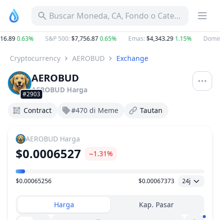
Buscar Moneda, CA, Fondo o Categoría
16.89
0.63%
S&P 500
:
$7,756.87
0.65%
Emas
:
$4,343.29
1.15%
Domin
Cryptocurrency
AEROBUD
Exchange
AEROBUD
AEROBUD
Harga
#2903
Contract
#470 di Meme
Tautan
AEROBUD
Harga
$0.0006527
−1.31%
$0.00065256
$0.00067373
24j
Kisaran Harga
Harga
Kap. Pasar