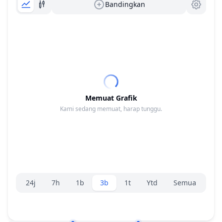
Bandingkan
Memuat Grafik
Kami sedang memuat, harap tunggu.
Pemilih rentang.
24j
7h
1b
3b
1t
Ytd
Semua