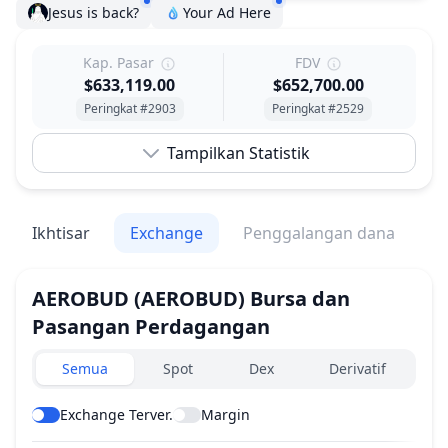
Jesus is back?
Your Ad Here
Kap. Pasar
FDV
$633,119.00
$652,700.00
Peringkat #2903
Peringkat #2529
Tampilkan Statistik
Ikhtisar
Exchange
Penggalangan dana
V
AEROBUD
(AEROBUD)
Bursa dan
Pasangan Perdagangan
Exchanges type
Semua
Spot
Dex
Derivatif
Exchange Terver.
Margin