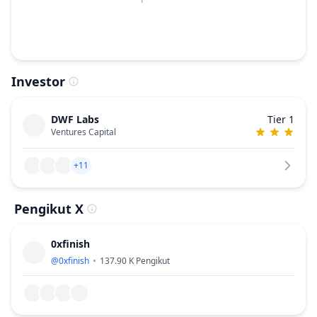
Investor
DWF Labs
Tier 1
Ventures Capital
+11
Pengikut X
0xfinish
@
0xfinish
137.90 K
Pengikut