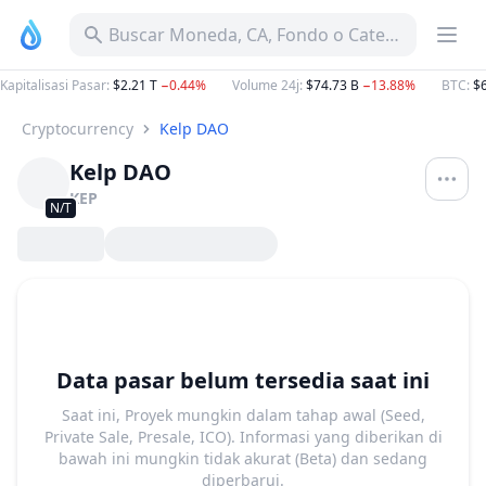
Buscar Moneda, CA, Fondo o Categoría
Kapitalisasi Pasar
:
$2.21 T
−0.44%
Volume 24j
:
$74.73 B
−13.88%
BTC
:
$
Cryptocurrency
Kelp DAO
Kelp DAO
KEP
N/T
Data pasar belum tersedia saat ini
Saat ini, Proyek mungkin dalam tahap awal (Seed,
Private Sale, Presale, ICO). Informasi yang diberikan di
bawah ini mungkin tidak akurat (Beta) dan sedang
diperbarui.