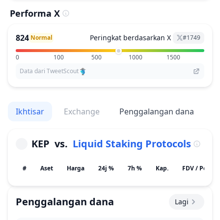
Performa X
824
Peringkat berdasarkan X
Normal
#
1749
0
100
500
1000
1500
Data dari TweetScout
Ikhtisar
Exchange
Penggalangan dana
V
KEP
vs.
Liquid Staking Protocols
#
Aset
Harga
24j %
7h %
Kap.
FDV / Poten
Penggalangan dana
Lagi