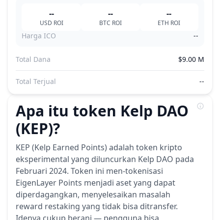
--
--
--
USD
ROI
BTC
ROI
ETH
ROI
Harga ICO
--
Total Dana
$9.00 M
Total Terjual
--
Apa itu token Kelp DAO
(KEP)?
KEP (Kelp Earned Points) adalah token kripto
eksperimental yang diluncurkan Kelp DAO pada
Februari 2024. Token ini men-tokenisasi
EigenLayer Points menjadi aset yang dapat
diperdagangkan, menyelesaikan masalah
reward restaking yang tidak bisa ditransfer.
Idenya cukup berani — pengguna bisa