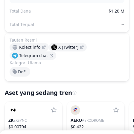
Total Dana
$1.20 M
Total Terjual
--
Tautan Resmi
Kolect.info
X (Twitter)
Telegram chat
Kategori Utama
DeFi
Aset yang sedang tren
ZK
AERO
ZKSYNC
AERODROME
$0.00794
$0.422
1.64%
242
2.31%
81