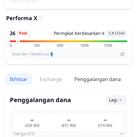
Performa X
26
Peringkat berdasarkan X
Poor
#
23340
0
100
500
1000
1500
Data dari TweetScout
Ikhtisar
Exchange
Penggalangan dana
V
Penggalangan dana
Lagi
--
--
--
USD
ROI
BTC
ROI
ETH
ROI
Harga ICO
--