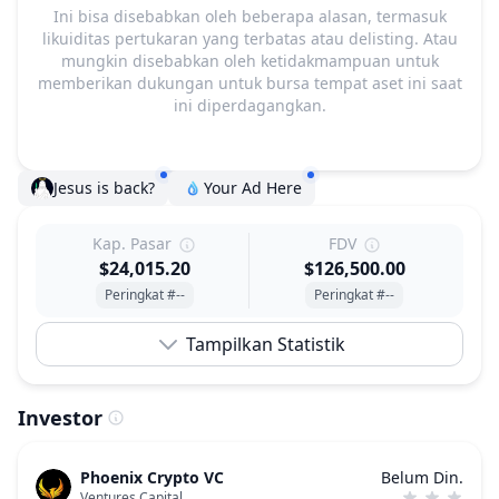
Ini bisa disebabkan oleh beberapa alasan, termasuk
likuiditas pertukaran yang terbatas atau delisting. Atau
mungkin disebabkan oleh ketidakmampuan untuk
memberikan dukungan untuk bursa tempat aset ini saat
ini diperdagangkan.
Jesus is back?
Your Ad Here
Kap. Pasar
FDV
$24,015.20
$126,500.00
Peringkat #--
Peringkat #--
Tampilkan Statistik
Investor
Phoenix Crypto VC
Belum Din.
Ventures Capital