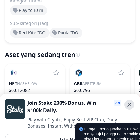
Kategori Utama
Play to Earn
Sub-kategori (Tag)
Red Kite IDO
Poolz IDO
Aset yang sedang tren
HFT
ARB
HASHFLOW
ARBITRUM
$0.012082
$0.0796
−15.64%
996
2.38%
75
Join Stake 200% Bonus. Win
$100k Daily.
Advertise With Us ⭐️
Play with Crypto, Enjoy Best VIP Club, Daily
Bonuses, Instant Withdrawals.
Interested in advertising? Reach us out
Dengan menggunakan situs web
menyetujui penggunaan cookie d
DropsTab.com
pihak ketiga untuk meningkatk