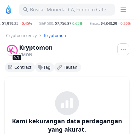
Buscar Moneda, CA, Fondo o Categoría
:
$1,919.25
−0.45%
S&P 500
:
$7,756.87
0.65%
Emas
:
$4,343.29
−0.20%
Cryptocurrency
Kryptomon
Kryptomon
KMON
N/T
Contract
Tag
Tautan
Kami kekurangan data perdagangan
yang akurat.