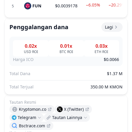
−6.05%
−20.29%
FUN
$0.0039178
5
Penggalangan dana
Lagi
0.02x
0.01x
0.03x
USD
ROI
BTC
ROI
ETH
ROI
Harga ICO
$0.0066
Total Dana
$1.37 M
Total Terjual
350.00 M KMON
Tautan Resmi
Kryptomon.co
X (Twitter)
Telegram
Tautan Lainnya
Bsctrace.com