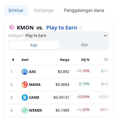
Ikhtisar
Exchange
Penggalangan dana
V
KMON
vs.
Play to Earn
Kategori
Play to Earn
Kap.
FDV
#
Aset
Harga
24j %
7h %
−1.18%
6.41%
AXS
$0.892
1
0.74%
0.48%
MANA
$0.0664
2
−0.04%
−1.45%
SAND
$0.04137
3
−1.32%
−0.94%
WEMIX
$0.1989
4