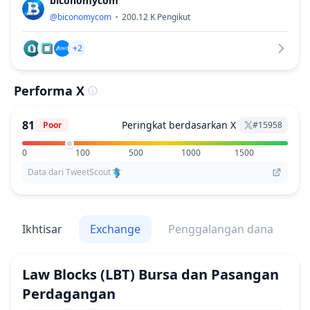
biconomycom
@
biconomycom
200.12 K
Pengikut
+2
Performa X
81
Peringkat berdasarkan X
Poor
#
15958
0
100
500
1000
1500
Data dari TweetScout
Ikhtisar
Exchange
Penggalangan dana
V
Law Blocks
(LBT)
Bursa dan Pasangan
Perdagangan