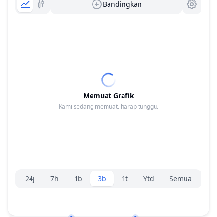
Bandingkan
Memuat Grafik
Kami sedang memuat, harap tunggu.
Pemilih rentang.
24j
7h
1b
3b
1t
Ytd
Semua