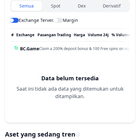
Exchanges type
Semua
Spot
Dex
Derivatif
Exchange Terver.
Margin
#
Exchange
Pasangan Trading
Harga
Volume 24j
% Volume
Dip
BC.Game
Claim a 200% deposit bonus & 100 Free spins on sign up!
Data belum tersedia
Saat ini tidak ada data yang ditemukan untuk
ditampilkan.
Aset yang sedang tren