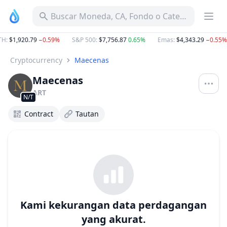
Buscar Moneda, CA, Fondo o Categoría
TH
:
$1,920.79
−0.59%
S&P 500
:
$7,756.87
0.65%
Emas
:
$4,343.29
−0.55%
Cryptocurrency
Maecenas
Maecenas
ART
N/T
Contract
Tautan
Kami kekurangan data perdagangan
yang akurat.