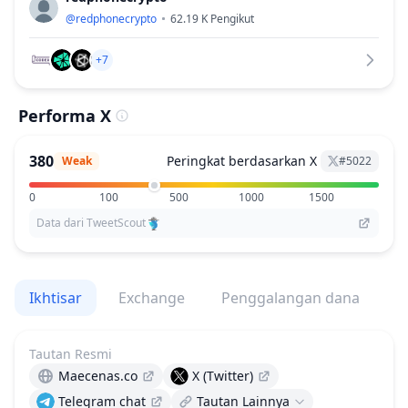
@
redphonecrypto
62.19 K
Pengikut
+7
Performa X
380
Peringkat berdasarkan X
Weak
#
5022
0
100
500
1000
1500
Data dari TweetScout
Ikhtisar
Exchange
Penggalangan dana
V
Tautan Resmi
Maecenas.co
X (Twitter)
Telegram chat
Tautan Lainnya