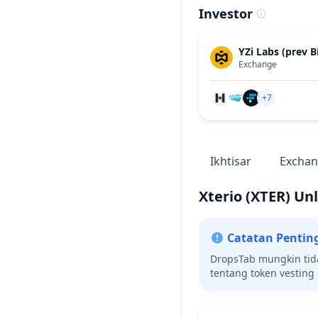
Investor
YZi Labs (prev B
Exchange
+7
Ikhtisar
Excha
Xterio
(XTER)
Unl
Catatan Pentin
DropsTab mungkin tid
tentang token vesting