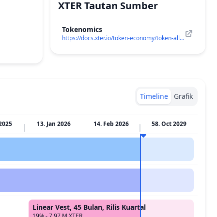
XTER
Tautan Sumber
Tokenomics
https://docs.xter.io/token-economy/token-allocation
Timeline
Grafik
 2025
13. Jan 2026
14. Feb 2026
58. Oct 2029
Linear Vest, 45 Bulan, Rilis Kuartal
19% - 7.97 M XTER