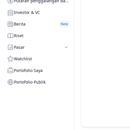
Putaran penggalangan dana
Investor & VC
Berita
New
Riset
Pasar
Watchlist
Portofolio Saya
Portofolio Publik