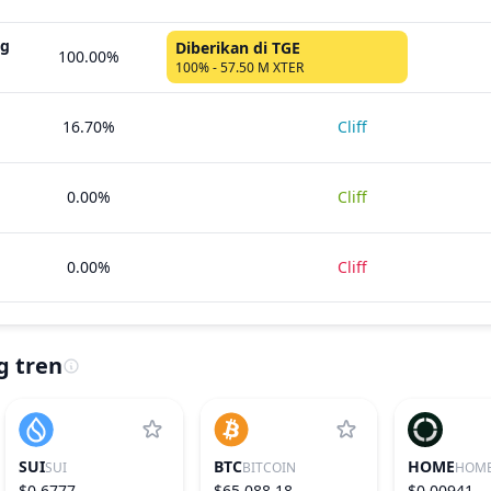
ng
Diberikan di TGE
100.00%
100% - 57.50 M XTER
16.70%
Cliff
0.00%
Cliff
0.00%
Cliff
g tren
SUI
BTC
HOME
SUI
BITCOIN
HOM
$0.6777
$65,088.18
$0.00941