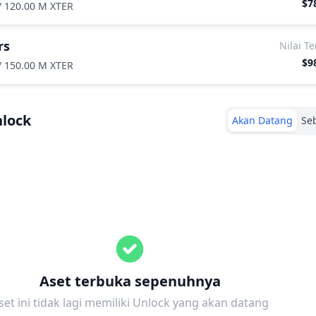
$7
/
120.00 M XTER
rs
Nilai T
$9
/
150.00 M XTER
nlock
Akan Datang
Se
Aset terbuka sepenuhnya
set ini tidak lagi memiliki Unlock yang akan datang