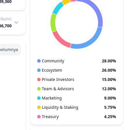
89,360
erkunci
86,700
belumnya
Community
28.00%
Ecosystem
26.00%
Private Investors
15.00%
Team & Advisors
12.00%
Marketing
9.00%
Liquidity & Staking
5.75%
Treasury
4.25%