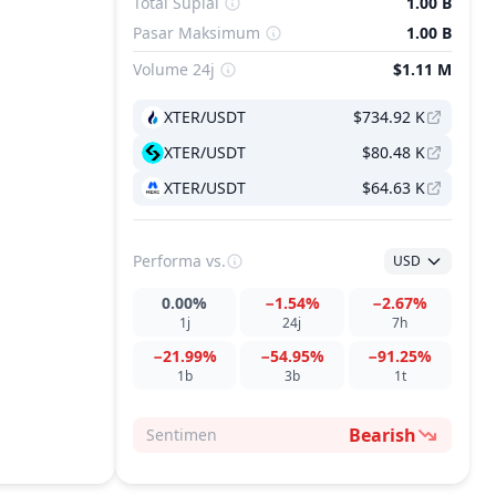
Total Suplai
1.00 B
Pasar Maksimum
1.00 B
Volume 24j
$1.11 M
XTER/USDT
$734.92 K
XTER/USDT
$80.48 K
XTER/USDT
$64.63 K
Performa
vs.
USD
0.00%
−1.54%
−2.67%
1j
24j
7h
−21.99%
−54.95%
−91.25%
1b
3b
1t
Bearish
Sentimen