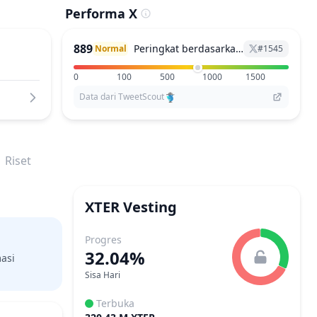
Performa X
889
Peringkat berdasarkan X
Normal
#
1545
0
100
500
1000
1500
Data dari TweetScout
Riset
XTER
Vesting
Progres
32.04%
asi
Sisa Hari
Terbuka