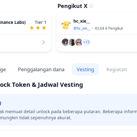
Pengikut X
hc_xie__
inance Labs)
Tier 1
@
hc_xie__
43.64 K
Pengikut
+15
nge
Penggalangan dana
Vesting
Kegiatan
ock Token & Jadwal Vesting
g
ak memuat detail unlock pada beberapa putaran. Beberapa inform
 mungkin tidak sepenuhnya akurat.