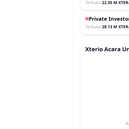
Terbuka
22.50 M XTER
Private Investo
Terbuka
28.13 M XTER
Xterio
Acara U
A