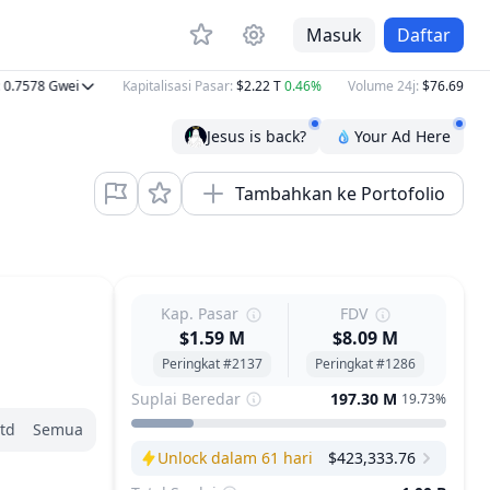
Masuk
Daftar
578
Gwei
Kapitalisasi Pasar
:
$2.22 T
0.46%
Volume 24j
:
$76.69 B
−12.
Jesus is back?
Your Ad Here
Tambahkan ke Portofolio
Kap. Pasar
FDV
$1.59 M
$8.09 M
Peringkat #2137
Peringkat #1286
Suplai Beredar
197.30 M
19.73%
td
Semua
Unlock dalam 61 hari
$423,333.76
Next Unlock