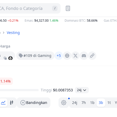
A, Fondo o Categoría
/
0
−0.21%
Emas
:
$4,327.00
1.46%
Dominasi BTC
:
58.66%
Gas ETH
:
0.7
o
Vesting
Harga
5
#109 di Gaming
+5
Xter.io
X (Twitter)
Discord
−1.14%
Tinggi
$0.0087353
24j
Pemilih rentang.
Bandingkan
24j
7h
1b
3b
1t
Y