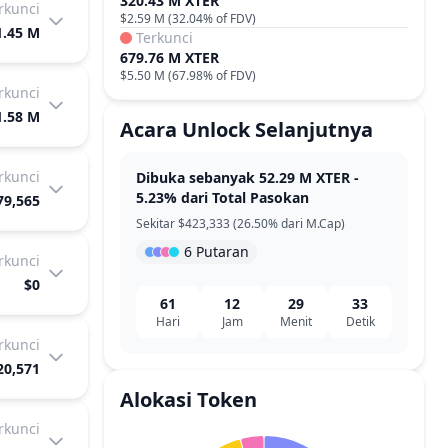
320.43 M XTER
erkunci
$2.59 M
(
32.04%
of FDV)
1.45 M
Terkunci
679.76 M XTER
$5.50 M
(
67.98%
of FDV)
erkunci
1.58 M
Acara Unlock Selanjutnya
erkunci
Dibuka sebanyak 52.29 M XTER -
5.23% dari Total Pasokan
79,565
Sekitar $423,333 (26.50% dari M.Cap)
6 Putaran
erkunci
$0
61
12
29
33
Hari
Jam
Menit
Detik
erkunci
20,571
Alokasi Token
erkunci