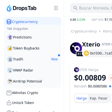
Buscar Moneda, C
.25%
BTC
:
$65,116.49
0.66%
ETH
:
$1,916.88
0.53%
S&P 500
:
$7,706.5
Cryptocurrency
Tab Unggulan
Cryptocurrency
Xteri
🔮
Predictions
Xterio
XTER
💰
Token Buybacks
0x1030...1ca
#2137
🏛
TradFi
New
XTER
Harga
📡
VWAP Radar
$0.00809
🪂
Airdrop Potensial
Rendah
$0.0080586
Kisaran Harga
Aktivitas Crypto
Harga
Kap. Pasar
Unlock Token