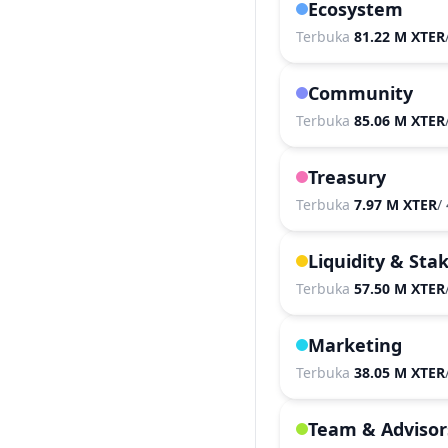
Ecosystem
Terbuka
81.22 M XTER
Community
Terbuka
85.06 M XTER
Treasury
Terbuka
7.97 M XTER
/
Liquidity & Sta
Terbuka
57.50 M XTER
Marketing
Terbuka
38.05 M XTER
Team & Advisor