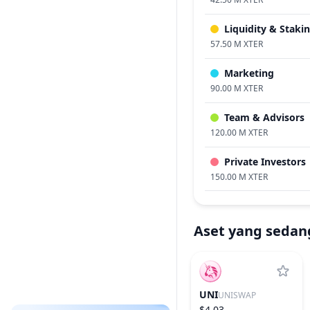
Liquidity & Staki
57.50 M XTER
Marketing
90.00 M XTER
Team & Advisors
120.00 M XTER
Private Investors
150.00 M XTER
Aset yang sedan
UNI
UNISWAP
$4.03