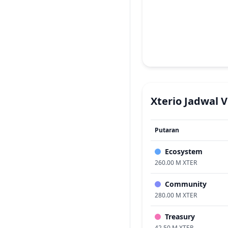
Xterio
Jadwal V
Putaran
Ecosystem
260.00 M XTER
Community
280.00 M XTER
Treasury
42.50 M XTER