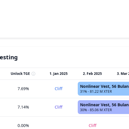
esting
Unlock TGE
1. Jan 2025
2. Feb 2025
3. Mar
Nonlinear Vest, 56 Bulan
7.69%
Cliff
31% - 81.22 M XTER
Nonlinear Vest, 56 Bulan
7.14%
Cliff
30% - 85.06 M XTER
0.00%
Cliff