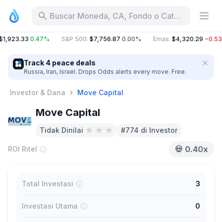
Buscar Moneda, CA, Fondo o Categoría
1,923.33
0.47%
S&P 500
:
$7,756.87
0.00%
Emas
:
$4,320.29
−0.53
Track 4 peace deals
Russia, Iran, Israel. Drops Odds alerts every move. Free.
Investor & Dana
Move Capital
Move Capital
Tidak Dinilai
#774 di Investor
💀
0.40x
ROI Ritel
Total Investasi
3
Investasi Utama
0