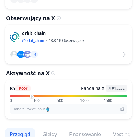
Obserwujący na X
orbit_chain
@
orbit_chain
18.87 K
Obserwujący
+4
Aktywność na X
85
Ranga na X
Poor
#
15532
0
100
500
1000
1500
Dane z TweetScout
Przegląd
Giełdy
Finansowanie
Vesting