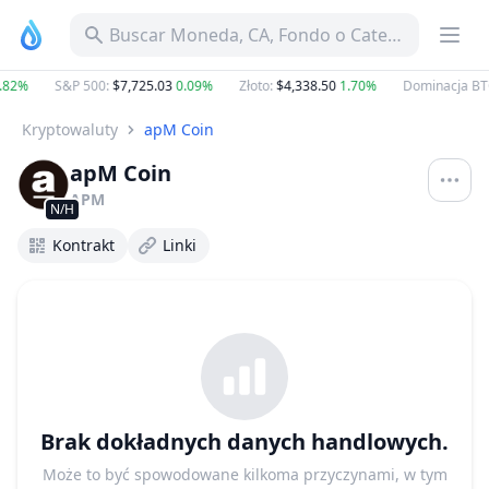
Buscar Moneda, CA, Fondo o Categoría
.82%
S&P 500
:
$7,725.03
0.09%
Złoto
:
$4,338.50
1.70%
Dominacja BT
Kryptowaluty
apM Coin
apM Coin
APM
N/H
Kontrakt
Linki
Brak dokładnych danych handlowych.
Może to być spowodowane kilkoma przyczynami, w tym