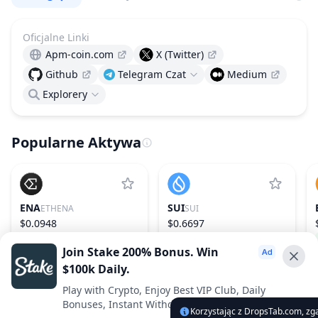
Oficjalne Linki
Apm-coin.com
X (Twitter)
Github
Telegram Czat
Medium
Explorery
Popularne Aktywa
ENA
SUI
ETHENA
SUI
$0.0948
$0.6697
5.23%
55
−0.36%
29
Join Stake 200% Bonus. Win
$100k Daily.
Advertise With Us ⭐️
Play with Crypto, Enjoy Best VIP Club, Daily
Bonuses, Instant Withdrawals.
Interested in advertising? Reach us out
Korzystając z DropsTab.com, zg