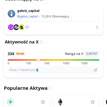
galois_capital
@
galois_capital
73.28 K
Obserwujący
+7
Aktywność na X
334
Ranga na X
Weak
#
5747
0
100
500
1000
1500
Dane z TweetScout
Popularne Aktywa