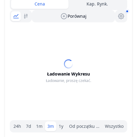
Cena
Kap. Rynk.
Porównaj
Ładowanie Wykresu
Ładowanie, proszę czekać.
Wybór zakresu.
24h
7d
1m
3m
1y
Od początku roku
Wszystko