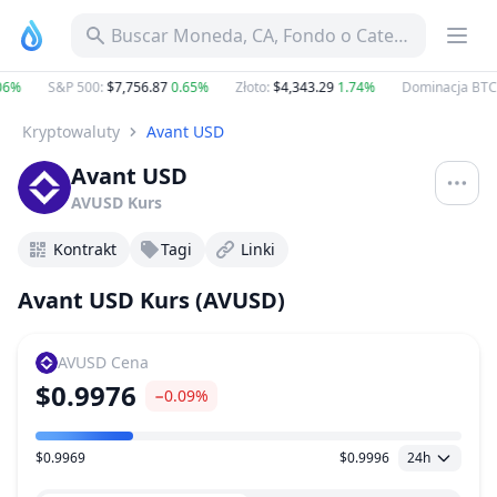
Buscar Moneda, CA, Fondo o Categoría
06%
S&P 500
:
$7,756.87
0.65%
Złoto
:
$4,343.29
1.74%
Dominacja BTC
Kryptowaluty
Avant USD
Avant USD
AVUSD
Kurs
Kontrakt
Tagi
Linki
Avant USD Kurs (AVUSD)
AVUSD
Cena
$0.9976
−0.09%
$0.9969
$0.9996
24h
Zakres Cen