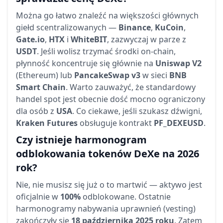
Można go łatwo znaleźć na większości głównych
giełd scentralizowanych —
Binance
,
KuCoin
,
Gate.io
,
HTX
i
WhiteBIT
, zazwyczaj w parze z
USDT
. Jeśli wolisz trzymać środki on-chain,
płynność koncentruje się głównie na
Uniswap V2
(Ethereum) lub
PancakeSwap v3
w sieci
BNB
Smart Chain
. Warto zauważyć, że standardowy
handel spot jest obecnie dość mocno ograniczony
dla osób z
USA
. Co ciekawe, jeśli szukasz dźwigni,
Kraken Futures
obsługuje kontrakt
PF_DEXEUSD
.
Czy istnieje harmonogram
odblokowania tokenów DeXe na 2026
rok?
Nie, nie musisz się już o to martwić — aktywo jest
oficjalnie w
100%
odblokowane. Ostatnie
harmonogramy nabywania uprawnień (vesting)
zakończyły się
18 października 2025 roku
. Zatem