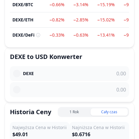
DEXE
/
BTC
−0.66%
−3.14%
−15.19%
−92.49
DEXE
/
ETH
−0.82%
−2.85%
−15.02%
−92.86
DEXE
/
DeFi
−0.33%
−0.63%
−13.41%
−91.17
DEXE
to
USD
Konwerter
DEXE
Historia Ceny
1 Rok
Cały czas
Najwyższa Cena w Historii
Najniższa Cena w Historii
$49.01
$0.6716