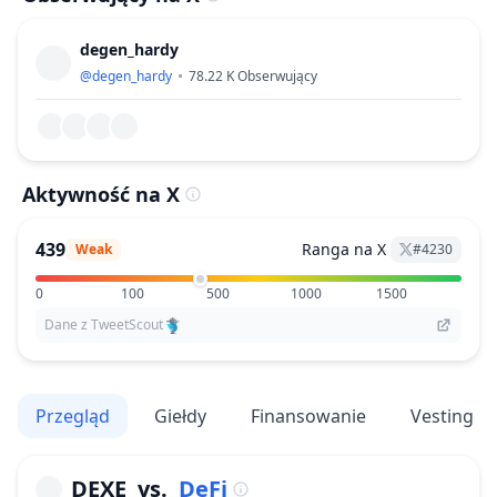
degen_hardy
@
degen_hardy
78.22 K
Obserwujący
Aktywność na X
439
Ranga na X
Weak
#
4230
0
100
500
1000
1500
Dane z TweetScout
Przegląd
Giełdy
Finansowanie
Vesting
DEXE
vs.
DeFi