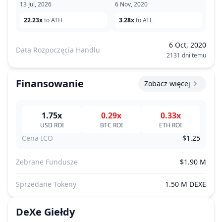
13 Jul, 2026
6 Nov, 2020
22.23x
to ATH
3.28x
to ATL
6 Oct, 2020
Data Rozpoczęcia Handlu
2131 dni temu
Finansowanie
Zobacz więcej
1.75x
0.29x
0.33x
USD
ROI
BTC
ROI
ETH
ROI
Cena ICO
$1.25
Zebrane Fundusze
$1.90 M
Sprzedane Tokeny
1.50 M DEXE
DeXe
Giełdy