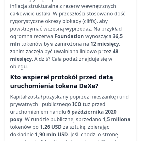
inflacja strukturalna z rezerw wewnętrznych
całkowicie ustała. W przeszłości stosowano dość
rygorystyczne okresy blokady (cliffs), aby
powstrzymać wczesną wyprzedaż. Na przykład
ogromna rezerwa
Foundation
wynosząca
36,5
mln
tokenów była zamrożona na
12 miesięcy
,
zanim zaczęła być uwalniana liniowo przez
48
miesięcy
. A dziś? Cała podaż znajduje się w
obiegu.
Kto wspierał protokół przed datą
uruchomienia tokena DeXe?
Kapitał został pozyskany poprzez mieszankę rund
prywatnych i publicznego
ICO
tuż przed
uruchomieniem handlu
6 października 2020
року
. W rundzie publicznej sprzedano
1,5 miliona
tokenów po
1,26 USD
za sztukę, zbierając
dokładnie
1,90 mln USD
. Jeśli chodzi o stronę