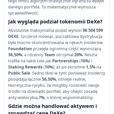
tego limitu algorytm drastycznie ogranicza wpływ
danego portfela. To matematycznie wymusza
sprawiedliwość.
Jak wygląda podział tokenomii DeXe?
Absolutnie maksymalna podaż wynosi
96 504 599
DEXE
. Szczerze mówiąc, początkowa dystrybucja
była mocno skoncentrowana w rękach insiderów.
Foundation
przejęła ogromną część wynoszącą
36,50%
, a rdzenny
Team
otrzymał
20%
. Reszta
trafiła na takie cele jak
Partnerships
(
16%
) i
Staking Rewards
(
10%
), aż po skromne
1,5%
na
Public Sale
. Sedno tkwi w tym: ponieważ insiderzy
posiadają łącznie
56,50%
, istnieje realne,
teoretyczne ryzyko, że mogliby rozdzielić swoje
środki na dziesiątki portfeli, aby obejść zasadę
anty-wielorybią
7%
, o której wspominaliśmy.
Gdzie można handlować aktywem i
sprawdzać cenę DeXe?