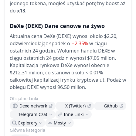
jednego tokena, mogłeś uzyskać potężny boost aż
do
x13
.
DeXe
(DEXE)
Dane cenowe na żywo
Aktualna cena DeXe (DEXE) wynosi około $2.20,
odzwierciedlając spadek o
−2.35%
w ciągu
ostatnich 24 godzin.
Wolumen handlu DEXE w
ciągu ostatnich 24 godzin wynosi $7.05 milion.
Kapitalizacja rynkowa DeXe wynosi obecnie
$212.31 milion, co stanowi około < 0.01%
całkowitej kapitalizacji rynku kryptowalut.
Podaż w
obiegu DEXE wynosi 96.50 milion.
Oficjalne Linki
Dexe.network
X (Twitter)
Github
Telegram Czat
Inne Linki
Explorery
Mosty
Główna kategoria