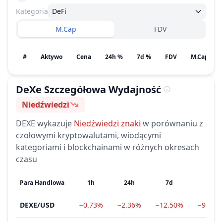
Kategoria
DeFi
M.Cap
FDV
#
Aktywo
Cena
24h %
7d %
FDV
M.Cap / Po
DeXe
Szczegółowa Wydajność
Niedźwiedzi
Nastroje
DEXE
wykazuje
Niedźwiedzi
znaki
w porównaniu z
czołowymi kryptowalutami, wiodącymi
kategoriami i blockchainami w różnych okresach
czasu
Para Handlowa
1h
24h
7d
1m
DEXE
/
USD
−0.73%
−2.36%
−12.50%
−92.29