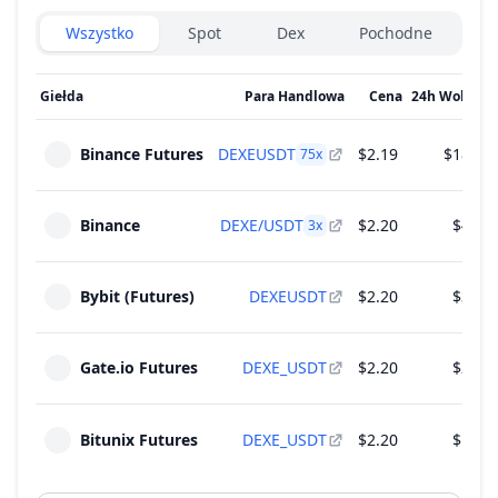
Exchanges type
Wszystko
Spot
Dex
Pochodne
Giełda
Para Handlowa
Cena
24h Wolume
Binance Futures
DEXEUSDT
$2.19
$18.65
75
x
Binance
DEXE/USDT
$2.20
$4.30
3
x
Bybit (Futures)
DEXEUSDT
$2.20
$3.41
Gate.io Futures
DEXE_USDT
$2.20
$2.21
Bitunix Futures
DEXE_USDT
$2.20
$1.15