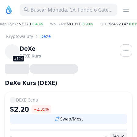
Buscar Moneda, CA, Fondo o Categoría
Kap. Rynk.
:
$2.22 T
0.43%
Wol. 24h
:
$83.31 B
8.90%
BTC
:
$64,923.47
0.8
Kryptowaluty
DeXe
DeXe
DEXE
Kurs
#124
DeXe Kurs (DEXE)
DEXE
Cena
$2.20
−2.35%
Swap/Most
--
--
24h
Zakres Cen