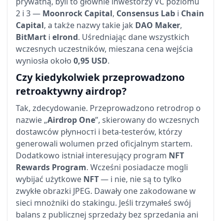
prywatną, byli to głównie inwestorzy VC poziomu
2 i 3 —
Moonrock Capital
,
Consensus Lab
i
Chain
Capital
, a także nazwy takie jak
DAO Maker
,
BitMart
i
elrond
. Uśredniając dane wszystkich
wczesnych uczestników, mieszana cena wejścia
wyniosła około
0,95 USD
.
Czy kiedykolwiek przeprowadzono
retroaktywny airdrop?
Tak, zdecydowanie. Przeprowadzono retrodrop o
nazwie „
Airdrop One
”, skierowany do wczesnych
dostawców płynності i beta-testerów, którzy
generowali wolumen przed oficjalnym startem.
Dodatkowo istniał interesujący program
NFT
Rewards Program
. Wcześni posiadacze mogli
wybijać użytkowe
NFT
— i nie, nie są to tylko
zwykłe obrazki JPEG. Dawały one zakodowane w
sieci mnożniki do stakingu. Jeśli trzymałeś swój
balans z publicznej sprzedaży bez sprzedania ani