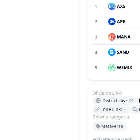
AXS
1
APE
2
MANA
3
SAND
4
WEMIX
5
Oficjalne Linki
Districts.xyz
Inne Linki
Główna kategoria
Metaverse
Podkategorie (Tagi)