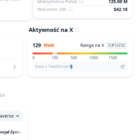
Maksymalna Podaż
125.00 M
Wolumen 24h
$42.18
Aktywność na X
129
Ranga na X
Weak
#
12232
0
100
500
1000
1500
Dane z TweetScout
za
averse
encjał Zysku