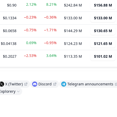
2.12%
8.21%
$0.90
$242.84 M
$156.88 M
−0.23%
−0.36%
$0.1334
$133.00 M
$133.00 M
−0.75%
−1.71%
$0.0658
$144.29 M
$130.65 M
0.69%
−0.95%
$0.04138
$124.23 M
$121.65 M
−2.53%
3.64%
$0.2027
$113.35 M
$101.02 M
X (Twitter)
Discord
Telegram announcements
Explorery