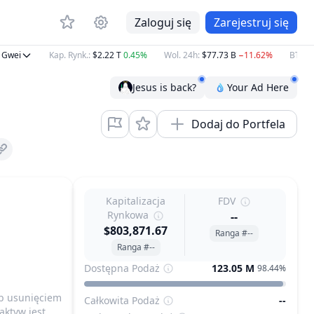
Zaloguj się
Zarejestruj się
wei
Kap. Rynk.
:
$2.22 T
0.45%
Wol. 24h
:
$77.73 B
−11.62%
BTC
:
$6
Jesus is back?
Your Ad Here
Dodaj do Portfela
Kapitalizacja
FDV
Rynkowa
--
$803,871.67
Ranga #--
Ranga #--
Dostępna Podaż
123.05 M
98.44%
ub usunięciem
Całkowita Podaż
--
aktyw jest