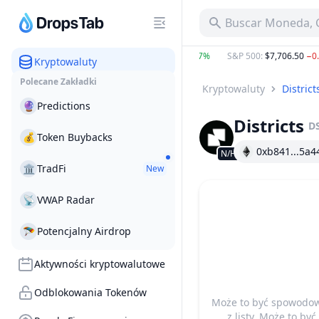
Buscar Moneda, C
BTC
:
$65,054.60
0.64%
ETH
:
$1,921.15
0.67%
S&P 500
:
$7,706.50
−0.2
Kryptowaluty
Polecane Zakładki
Kryptowaluty
District
🔮
Predictions
Districts
D
💰
Token Buybacks
0xb841...5a4
N/H
🏛
TradFi
New
📡
VWAP Radar
🪂
Potencjalny Airdrop
Aktywności kryptowalutowe
Odblokowania Tokenów
Może to być spowodow
z listy. Może to b