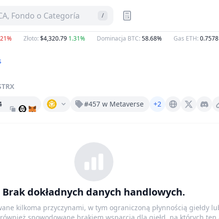
A, Fondo o Categoría
/
1%
Złoto
:
$4,320.79
1.31%
Dominacja BTC
:
58.68%
Gas ETH
:
0.7578
G
s
STRX
4
#457 w Metaverse
+2
Districts.xyz
X (Twitter)
Discord
Brak dokładnych danych handlowych.
ane kilkoma przyczynami, w tym ograniczoną płynnością giełdy l
yć również spowodowane brakiem wsparcia dla giełd, na których ten 