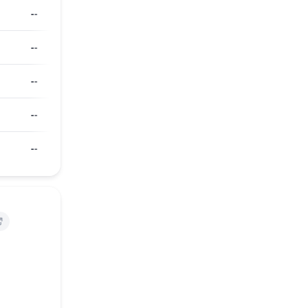
--
--
--
--
--