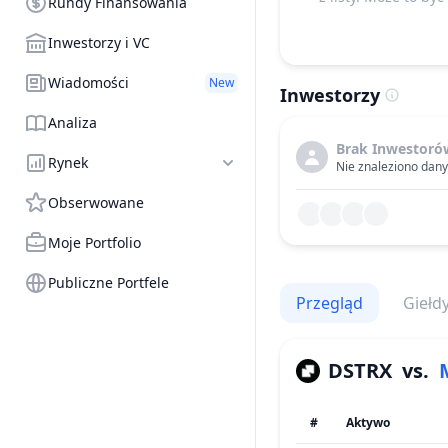
Rundy Finansowania
Inwestorzy i VC
Wiadomości
New
Inwestorzy
Analiza
Brak Inwestoró
Rynek
Nie znaleziono danyc
Obserwowane
Moje Portfolio
Publiczne Portfele
Przegląd
Giełd
DSTRX
vs.
#
Aktywo