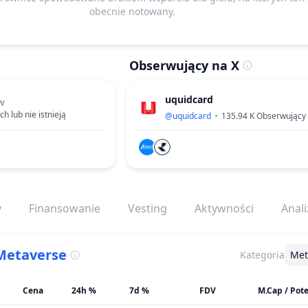
obecnie notowany.
Obserwujący na X
uquidcard
w
h lub nie istnieją
@
uquidcard
135.94 K
Obserwujący
y
Finansowanie
Vesting
Aktywności
Anali
Metaverse
Kategoria
Met
Cena
24h %
7d %
FDV
M.Cap / Pot