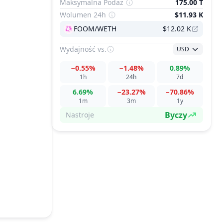
Maksymalna Podaż
175.00 T
Wolumen 24h
$11.93 K
FOOM/WETH
$12.02 K
Wydajność
vs.
USD
−0.55%
−1.48%
0.89%
1h
24h
7d
6.69%
−23.27%
−70.86%
1m
3m
1y
Byczy
Nastroje