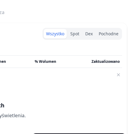
za
Exchanges type
Wszystko
Spot
Dex
Pochodne
men
% Wolumen
Zaktualizowano
ch
świetlenia.