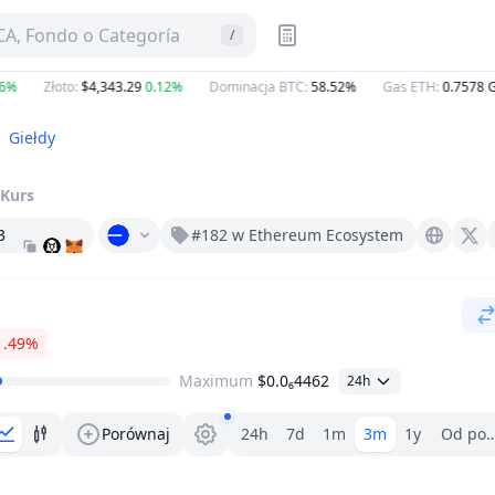
A, Fondo o Categoría
/
%
Złoto
:
$4,343.29
0.12%
Dominacja BTC
:
58.52%
Gas ETH
:
0.7578
Gw
Giełdy
Kurs
3
#182 w Ethereum Ecosystem
Foom.club
X (Twitter)
1.49%
Maximum
$0.0₆4462
24h
Wybór zakresu.
Porównaj
24h
7d
1m
3m
1y
Od poc