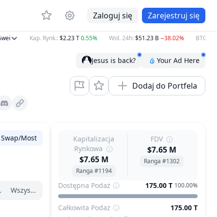
Zaloguj się
Zarejestruj się
ei
Kap. Rynk.
:
$2.23 T
0.55%
Wol. 24h
:
$51.23 B
−38.02%
BTC
:
$65,
Jesus is back?
Your Ad Here
Dodaj do Portfela
Discord
Swap/Most
Kapitalizacja
FDV
Rynkowa
$7.65 M
$7.65 M
Ranga #1302
Ranga #1194
Dostępna Podaż
175.00 T
100.00%
zątku roku
Wszystko
Całkowita Podaż
175.00 T