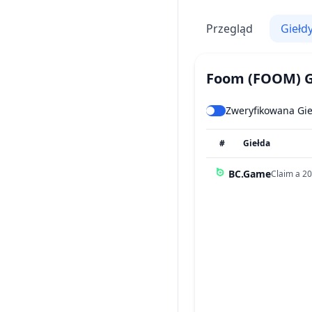
Przegląd
Giełd
Foom
(FOOM)
G
Zweryfikowana Gi
#
Giełda
BC.Game
Claim a 20