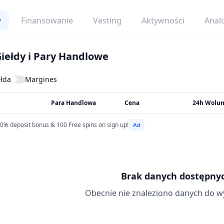
y
Finansowanie
Vesting
Aktywności
Anali
iełdy i Pary Handlowe
ełda
Margines
Para Handlowa
Cena
24h Wolu
0% deposit bonus & 100 Free spins on sign up!
Brak danych dostępny
Obecnie nie znaleziono danych do wy