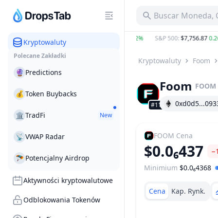
Buscar Moneda, C
BTC
:
$65,048.17
0.40%
ETH
:
$1,921.53
0.42%
S&P 500
:
$7,756.87
0.26
Kryptowaluty
Polecane Zakładki
Kryptowaluty
Foom
🔮
Predictions
Foom
FOOM
💰
Token Buybacks
0xd0d5...093
#1194
🏛
TradFi
New
FOOM
Cena
📡
VWAP Radar
$0.0₆437
−
🪂
Potencjalny Airdrop
Minimium
$0.0₆4368
Zakres Cen
Aktywności kryptowalutowe
Cena
Kap. Rynk.
Odblokowania Tokenów