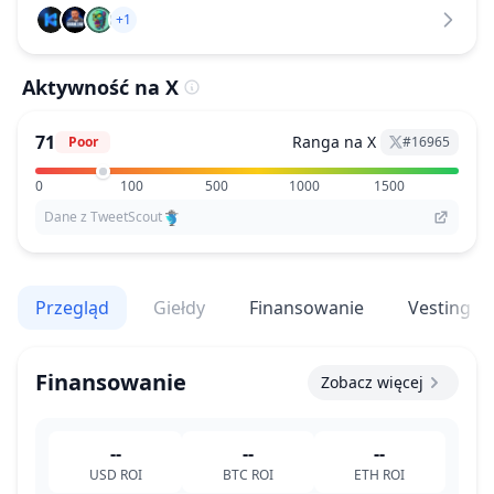
+1
Aktywność na X
71
Ranga na X
Poor
#
16965
0
100
500
1000
1500
Dane z TweetScout
Przegląd
Giełdy
Finansowanie
Vesting
Finansowanie
Zobacz więcej
--
--
--
USD
ROI
BTC
ROI
ETH
ROI