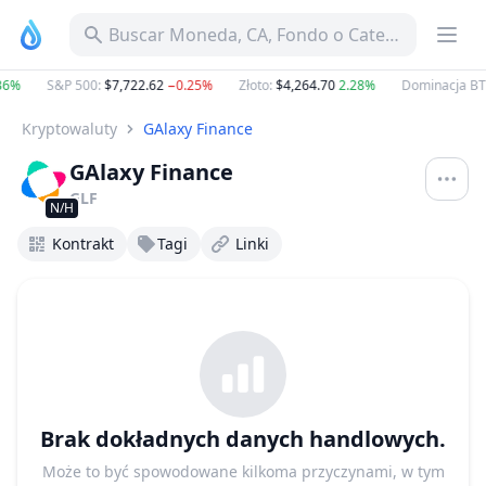
Buscar Moneda, CA, Fondo o Categoría
36%
S&P 500
:
$7,722.62
−0.25%
Złoto
:
$4,264.70
2.28%
Dominacja BT
Kryptowaluty
GAlaxy Finance
GAlaxy Finance
GLF
N/H
Kontrakt
Tagi
Linki
Brak dokładnych danych handlowych.
Może to być spowodowane kilkoma przyczynami, w tym