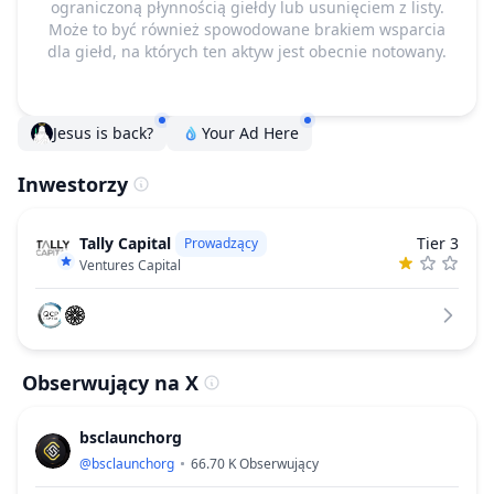
ograniczoną płynnością giełdy lub usunięciem z listy.
Może to być również spowodowane brakiem wsparcia
dla giełd, na których ten aktyw jest obecnie notowany.
Jesus is back?
Your Ad Here
Inwestorzy
Tally Capital
Tier 3
Prowadzący
Ventures Capital
Obserwujący na X
bsclaunchorg
@
bsclaunchorg
66.70 K
Obserwujący