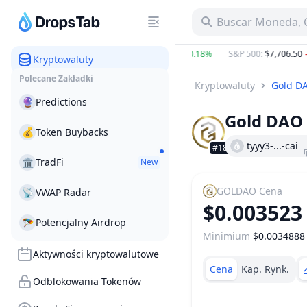
Buscar Moneda, C
BTC
:
$64,345.55
−0.27%
ETH
:
$1,902.00
0.18%
S&P 500
:
$7,706.50
−
Kryptowaluty
Polecane Zakładki
Kryptowaluty
Gold D
🔮
Predictions
Gold DAO
💰
Token Buybacks
tyyy3-...-cai
#1855
🏛
TradFi
New
GOLDAO
Cena
📡
VWAP Radar
$0.003523
🪂
Potencjalny Airdrop
Minimium
$0.0034888
Zakres Cen
Aktywności kryptowalutowe
Cena
Kap. Rynk.
Odblokowania Tokenów