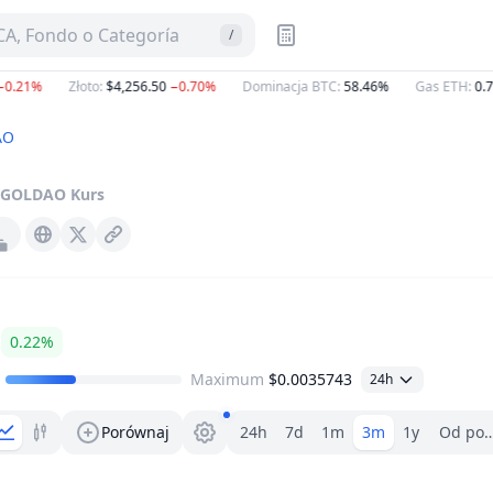
A, Fondo o Categoría
/
0.21%
Złoto
:
$4,256.50
−0.70%
Dominacja BTC
:
58.46%
Gas ETH
:
0.75
AO
GOLDAO
Kurs
Gold-dao.org
X (Twitter)
0.22%
Maximum
$0.0035743
24h
Wybór zakresu.
Porównaj
24h
7d
1m
3m
1y
Od poc