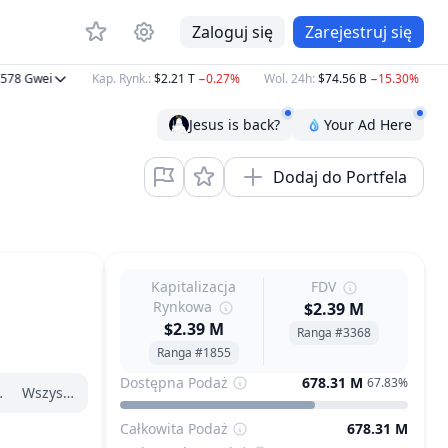
Zaloguj się
Zarejestruj się
78
Gwei
Kap. Rynk.
:
$2.21 T
−0.27%
Wol. 24h
:
$74.56 B
−15.30%
B
Jesus is back?
Your Ad Here
Dodaj do Portfela
Kapitalizacja
FDV
Rynkowa
$2.39 M
$2.39 M
Ranga #3368
Ranga #1855
Dostępna Podaż
678.31 M
67.83%
zątku roku
Wszystko
Całkowita Podaż
678.31 M