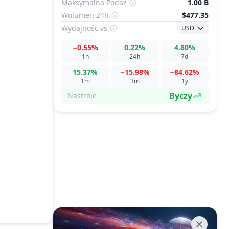
Maksymalna Podaż
1.00 B
Wolumen 24h
$477.35
Wydajność
vs.
USD
−0.55%
0.22%
4.80%
1h
24h
7d
15.37%
−15.98%
−84.62%
1m
3m
1y
Byczy
Nastroje