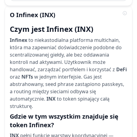
O
Infinex
(INX)
Czym jest Infinex (INX)
Infinex
to niekastodialna platforma multichain,
która ma zapewniać doświadczenie podobne do
scentralizowanej giełdy, ale bez oddawania
kontroli nad aktywami. Użytkownik może
handlować, zarządzać portfelem i korzystać z
DeFi
oraz
NFTs
w jednym interfejsie. Gas jest
abstrahowany, seed phrase zastąpiono passkeys,
a routing między sieciami odbywa się
automatycznie.
INX
to token spinający całą
strukturę.
Gdzie w tym wszystkim znajduje się
token Infinex?
INX
pełni funkcję warstwy koordynacyjnej —