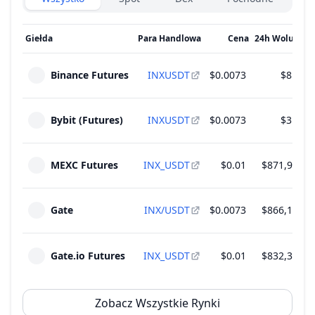
Giełda
Para Handlowa
Cena
24h Wolumen
Binance Futures
INXUSDT
$0.0073
$8.65 
Bybit (Futures)
INXUSDT
$0.0073
$3.39 
MEXC Futures
INX_USDT
$0.01
$871,961.4
Gate
INX/USDT
$0.0073
$866,174.4
Gate.io Futures
INX_USDT
$0.01
$832,314.8
Zobacz Wszystkie Rynki