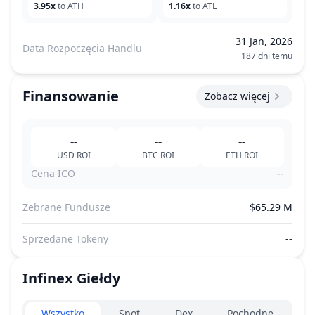
3.95x
to ATH
1.16x
to ATL
31 Jan, 2026
Data Rozpoczęcia Handlu
187 dni temu
Finansowanie
Zobacz więcej
--
--
--
USD
ROI
BTC
ROI
ETH
ROI
Cena ICO
--
Zebrane Fundusze
$65.29 M
Sprzedane Tokeny
--
Infinex
Giełdy
Exchanges type
Wszystko
Spot
Dex
Pochodne