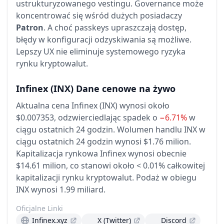
ustrukturyzowanego vestingu. Governance może
koncentrować się wśród dużych posiadaczy
Patron
. A choć passkeys upraszczają dostęp,
błędy w konfiguracji odzyskiwania są możliwe.
Lepszy UX nie eliminuje systemowego ryzyka
rynku kryptowalut.
Infinex
(INX)
Dane cenowe na żywo
Aktualna cena Infinex (INX) wynosi około
$0.007353,
odzwierciedlając spadek o
−6.71%
w
ciągu ostatnich 24 godzin.
Wolumen handlu INX w
ciągu ostatnich 24 godzin wynosi $1.76 milion.
Kapitalizacja rynkowa Infinex wynosi obecnie
$14.61 milion, co stanowi około < 0.01% całkowitej
kapitalizacji rynku kryptowalut.
Podaż w obiegu
INX wynosi 1.99 miliard.
Oficjalne Linki
Infinex.xyz
X (Twitter)
Discord