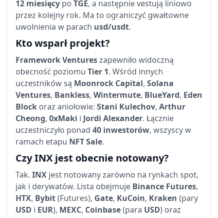
12 miesięcy
po
TGE
, a następnie vestują liniowo
przez kolejny rok. Ma to ograniczyć gwałtowne
uwolnienia w parach
usd/usdt
.
Kto wsparł projekt?
Framework Ventures
zapewniło widoczną
obecność poziomu
Tier 1
. Wśród innych
uczestników są
Moonrock Capital
,
Solana
Ventures
,
Bankless
,
Wintermute
,
BlueYard
,
Eden
Block
oraz aniołowie:
Stani Kulechov
,
Arthur
Cheong
,
0xMaki
i
Jordi Alexander
. Łącznie
uczestniczyło ponad
40 inwestorów
, wszyscy w
ramach etapu
NFT Sale
.
Czy INX jest obecnie notowany?
Tak.
INX
jest notowany zarówno na rynkach spot,
jak i derywatów. Lista obejmuje
Binance Futures
,
HTX
,
Bybit
(Futures),
Gate
,
KuCoin
,
Kraken
(pary
USD
i
EUR
),
MEXC
,
Coinbase
(para
USD
) oraz