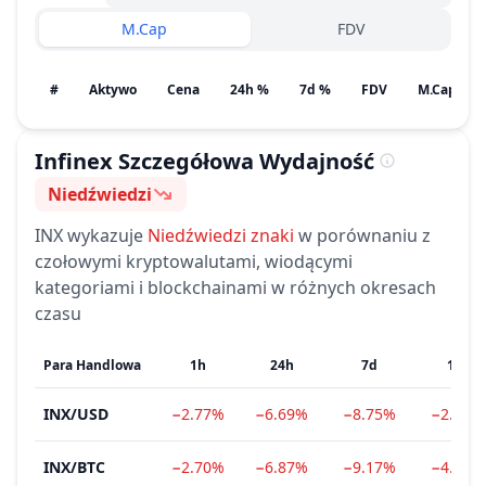
M.Cap
FDV
#
Aktywo
Cena
24h %
7d %
FDV
M.Cap / Po
Infinex
Szczegółowa Wydajność
Niedźwiedzi
Nastroje
INX
wykazuje
Niedźwiedzi
znaki
w porównaniu z
czołowymi kryptowalutami, wiodącymi
kategoriami i blockchainami w różnych okresach
czasu
Para Handlowa
1h
24h
7d
1m
INX
/
USD
−2.77%
−6.69%
−8.75%
−2.56%
INX
/
BTC
−2.70%
−6.87%
−9.17%
−4.34%