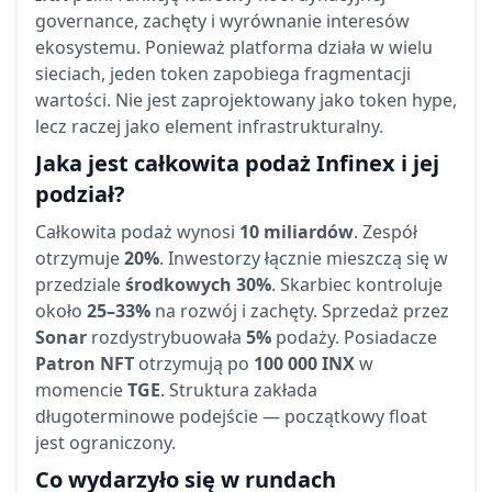
governance, zachęty i wyrównanie interesów
ekosystemu. Ponieważ platforma działa w wielu
sieciach, jeden token zapobiega fragmentacji
wartości. Nie jest zaprojektowany jako token hype,
lecz raczej jako element infrastrukturalny.
Jaka jest całkowita podaż Infinex i jej
podział?
Całkowita podaż wynosi
10 miliardów
. Zespół
otrzymuje
20%
. Inwestorzy łącznie mieszczą się w
przedziale
środkowych 30%
. Skarbiec kontroluje
około
25–33%
na rozwój i zachęty. Sprzedaż przez
Sonar
rozdystrybuowała
5%
podaży. Posiadacze
Patron NFT
otrzymują po
100 000 INX
w
momencie
TGE
. Struktura zakłada
długoterminowe podejście — początkowy float
jest ograniczony.
Co wydarzyło się w rundach