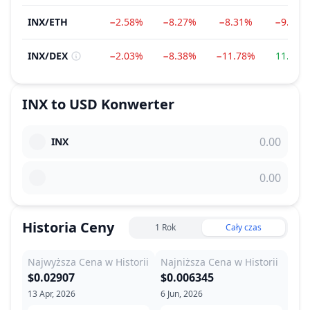
INX
/
ETH
−2.58%
−8.27%
−8.31%
−9.06%
INX
/
DEX
−2.03%
−8.38%
−11.78%
11.30%
INX
to
USD
Konwerter
INX
Historia Ceny
1 Rok
Cały czas
Najwyższa Cena w Historii
Najniższa Cena w Historii
$0.02907
$0.006345
13 Apr, 2026
6 Jun, 2026