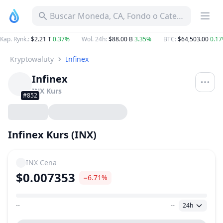
Buscar Moneda, CA, Fondo o Categoría
Kap. Rynk.
:
$2.21 T
0.37%
Wol. 24h
:
$88.00 B
3.35%
BTC
:
$64,503.00
0.1
Kryptowaluty
Infinex
Infinex
INX
Kurs
#852
Infinex Kurs (INX)
INX
Cena
$0.007353
−6.71%
--
--
24h
Zakres Cen