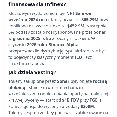
finansowania Infinex?
Kluczowym wydarzeniem był
NFT Sale we
wrześniu 2024 roku
, który przyniósł
$65.29M
przy
implikowanej wycenie około
~$652.9M
. Następnie
5%
podaży zostało rozdysponowane przez
Sonar
w
grudniu 2025 roku
z rocznym lockiem. W
styczniu 2026 roku
Binance Alpha
przeprowadziło dystrybucję typu airdrop. Nie był
to pojedynczy klasyczny moment
ICO
, lecz
struktura etapowa.
Jak działa vesting?
Tokeny zakupione przez
Sonar
były objęte
roczną
blokadą
. Istnieje również mechanizm
wcześniejszego odblokowania oparty na malejącej
krzywej wyceny — start od
$1B FDV
przy
TGE
, z
konwergencją do wyceny sprzedaży
$300M
.
Tokeny zespołu zostały ponownie zablokowane na