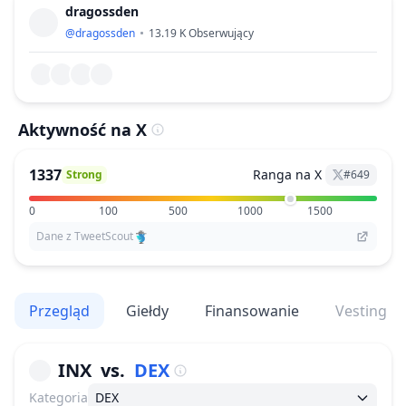
dragossden
@
dragossden
13.19 K
Obserwujący
Aktywność na X
1337
Ranga na X
Strong
#
649
0
100
500
1000
1500
Dane z TweetScout
Przegląd
Giełdy
Finansowanie
Vesting
INX
vs.
DEX
Kategoria
DEX