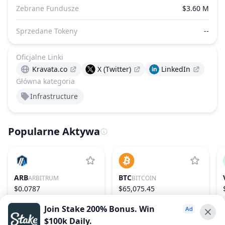
Zebrane Fundusze
$3.60 M
Sprzedane Tokeny
--
Oficjalne Linki
Kravata.co
X (Twitter)
LinkedIn
Główna kategoria
Infrastructure
Popularne Aktywa
ARB
BTC
ARBITRUM
BITCOIN
$0.0787
$65,075.45
−0.28%
76
0.14%
1
Join Stake 200% Bonus. Win
$100k Daily.