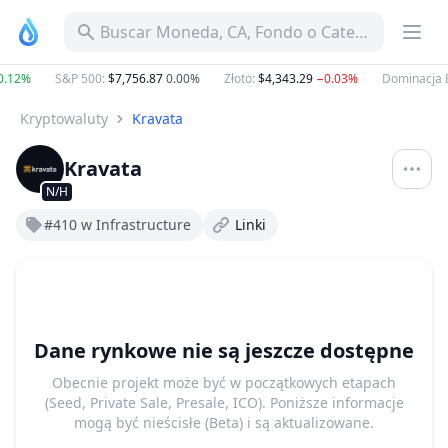
Buscar Moneda, CA, Fondo o Categoría
.12%
S&P 500
:
$7,756.87
0.00%
Złoto
:
$4,343.29
−0.03%
Dominacja 
Kryptowaluty
Kravata
Kravata
N/H
#410 w Infrastructure
Linki
Dane rynkowe nie są jeszcze dostępne
Obecnie projekt może być w początkowych etapach
(Seed, Private Sale, Presale, ICO). Poniższe informacje
mogą być nieścisłe (Beta) i są aktualizowane.