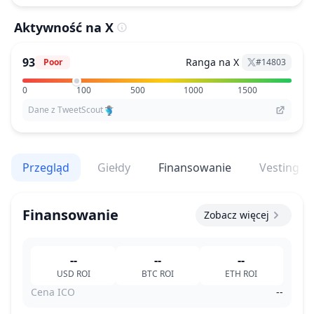
Aktywność na X
93
Ranga na X
Poor
#
14803
0
100
500
1000
1500
Dane z TweetScout
Przegląd
Giełdy
Finansowanie
Vesting
Finansowanie
Zobacz więcej
--
--
--
USD
ROI
BTC
ROI
ETH
ROI
Cena ICO
--