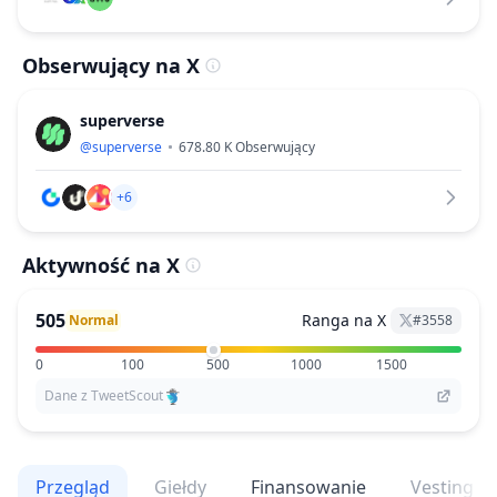
Obserwujący na X
superverse
@
superverse
678.80 K
Obserwujący
+6
Aktywność na X
505
Ranga na X
Normal
#
3558
0
100
500
1000
1500
Dane z TweetScout
Przegląd
Giełdy
Finansowanie
Vesting