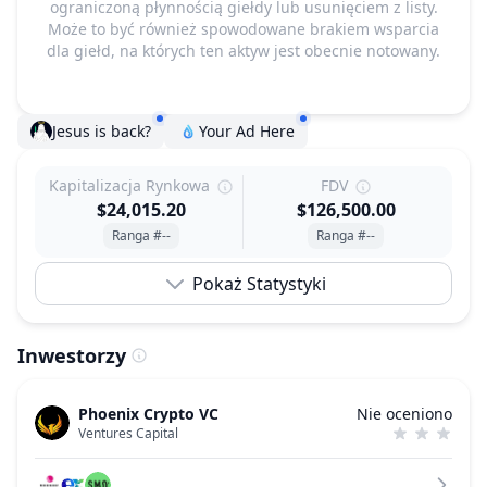
ograniczoną płynnością giełdy lub usunięciem z listy.
Może to być również spowodowane brakiem wsparcia
dla giełd, na których ten aktyw jest obecnie notowany.
Jesus is back?
Your Ad Here
Kapitalizacja Rynkowa
FDV
$24,015.20
$126,500.00
Ranga #--
Ranga #--
Pokaż Statystyki
Inwestorzy
Phoenix Crypto VC
Nie oceniono
Ventures Capital