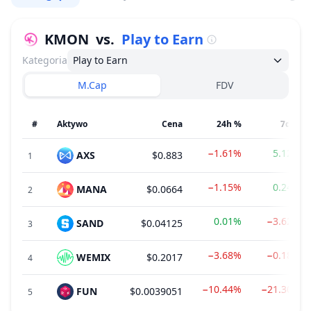
KMON
vs.
Play to Earn
Kategoria
Play to Earn
M.Cap
FDV
#
Aktywo
Cena
24h %
7d %
−1.61%
5.12%
AXS
$0.883
1
−1.15%
0.24%
MANA
$0.0664
2
0.01%
−3.62%
SAND
$0.04125
3
−3.68%
−0.18%
WEMIX
$0.2017
4
−10.44%
−21.30%
FUN
$0.0039051
5