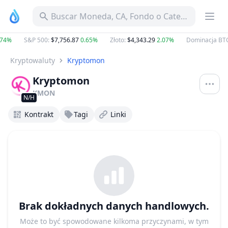
Buscar Moneda, CA, Fondo o Categoría
74%
S&P 500
:
$7,756.87
0.65%
Złoto
:
$4,343.29
2.07%
Dominacja BTC
Kryptowaluty
Kryptomon
Kryptomon
KMON
N/H
Kontrakt
Tagi
Linki
Brak dokładnych danych handlowych.
Może to być spowodowane kilkoma przyczynami, w tym