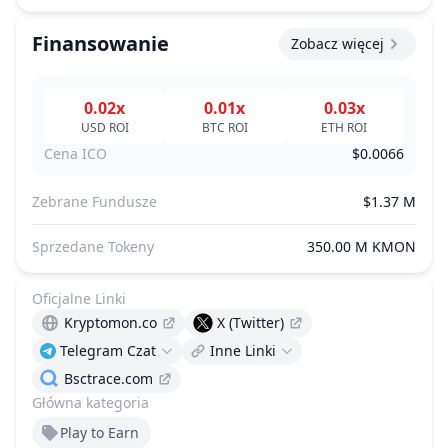
Finansowanie
Zobacz więcej
0.02x
0.01x
0.03x
USD
ROI
BTC
ROI
ETH
ROI
Cena ICO
$0.0066
Zebrane Fundusze
$1.37 M
Sprzedane Tokeny
350.00 M KMON
Oficjalne Linki
Kryptomon.co
X (Twitter)
Telegram Czat
Inne Linki
Bsctrace.com
Główna kategoria
Play to Earn