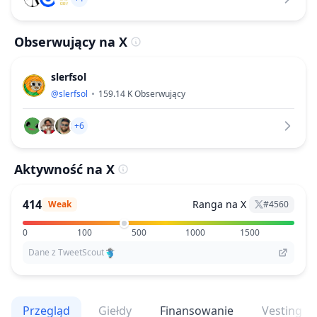
Obserwujący na X
slerfsol
@
slerfsol
159.14 K
Obserwujący
+6
Aktywność na X
414
Ranga na X
Weak
#
4560
0
100
500
1000
1500
Dane z TweetScout
Przegląd
Giełdy
Finansowanie
Vesting