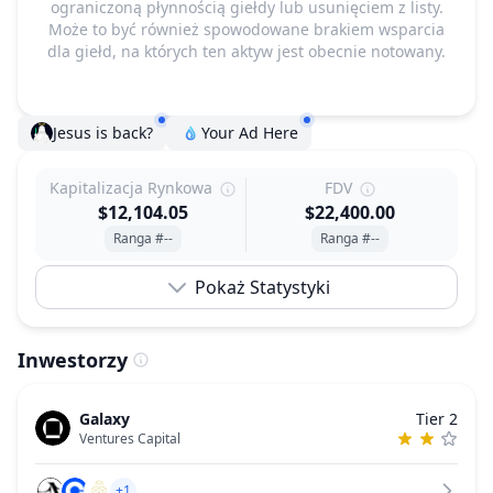
ograniczoną płynnością giełdy lub usunięciem z listy.
Może to być również spowodowane brakiem wsparcia
dla giełd, na których ten aktyw jest obecnie notowany.
Jesus is back?
Your Ad Here
Kapitalizacja Rynkowa
FDV
$12,104.05
$22,400.00
Ranga #--
Ranga #--
Pokaż Statystyki
Inwestorzy
Galaxy
Tier 2
Ventures Capital
+1