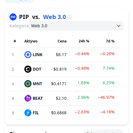
PIP
vs.
Web 3.0
Kategoria
Web 3.0
#
Aktywo
Cena
24h %
7d %
F
−0.44%
−0.26%
LINK
$8.17
$8.1
1
−0.48%
7.74%
DOT
$0.819
$1.3
2
1.89%
6.25%
MNT
$0.4171
$2.5
3
2.96%
−46.97%
BEAT
$2.10
$2.1
4
−2.63%
−4.18%
FIL
$0.6868
$1.3
5