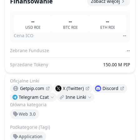
Finansowanie
Zobacz więcej
--
--
--
USD
ROI
BTC
ROI
ETH
ROI
Cena ICO
--
Zebrane Fundusze
--
Sprzedane Tokeny
150.00 M PIP
Oficjalne Linki
Getpip.com
X (Twitter)
Discord
Telegram Czat
Inne Linki
Główna kategoria
Web 3.0
Podkategorie (Tagi)
Application