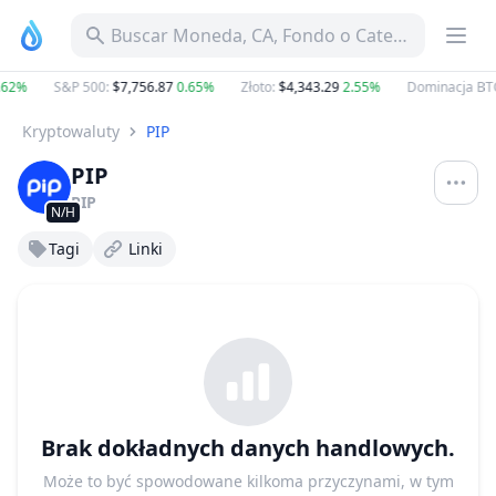
Buscar Moneda, CA, Fondo o Categoría
62%
S&P 500
:
$7,756.87
0.65%
Złoto
:
$4,343.29
2.55%
Dominacja BTC
Kryptowaluty
PIP
PIP
PIP
N/H
Tagi
Linki
Brak dokładnych danych handlowych.
Może to być spowodowane kilkoma przyczynami, w tym