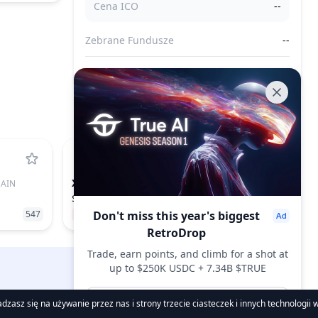
Cena ICO
--
Zebrane Fundusze
--
Sprzedane Tokeny
--
XLM
HAIN
STELLAR
$0.1649
547
−2.90%
Don't miss this year's biggest
17
RetroDrop
Trade, earn points, and climb for a shot at
up to $250K USDC + 7.34B $TRUE
DropsTab.com
Join now
zasz się na używanie przez nas i strony trzecie ciasteczek i innych technologii