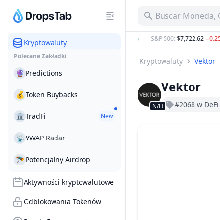
Buscar Moneda, C
BTC
:
$64,665.10
0.32%
ETH
:
$1,908.58
1.57%
S&P 500
:
$7,722.62
−0.25
Kryptowaluty
Polecane Zakładki
Kryptowaluty
Vektor
🔮
Predictions
Vektor
💰
Token Buybacks
#2068 w DeFi
N/H
🏛
TradFi
New
📡
VWAP Radar
🪂
Potencjalny Airdrop
Aktywności kryptowalutowe
Odblokowania Tokenów