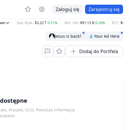
Zaloguj się
Zarejestruj się
ei
Kap. Rynk.
:
$2.22 T
0.51%
Wol. 24h
:
$91.13 B
8.28%
BTC
:
$64,66
Jesus is back?
Your Ad Here
Dodaj do Portfela
 dostępne
le, Presale, ICO). Poniższe informacje
lizowane.