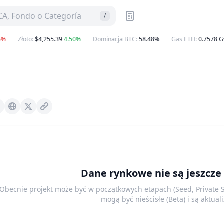
A, Fondo o Categoría
/
%
Złoto
:
$4,255.39
4.50%
Dominacja BTC
:
58.48%
Gas ETH
:
0.7578
Gw
Vektor.finance
X (Twitter)
Dane rynkowe nie są jeszcze
Obecnie projekt może być w początkowych etapach (Seed, Private Sa
mogą być nieścisłe (Beta) i są aktua