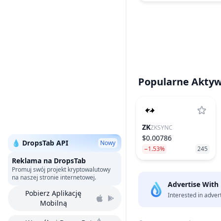
Popularne Akty
ZK
ZKSYNC
$0.00786
💧 DropsTab API
Nowy
−1.53%
245
Reklama na DropsTab
Promuj swój projekt kryptowalutowy
na naszej stronie internetowej.
Advertise With
Pobierz Aplikację
Interested in adver
Mobilną