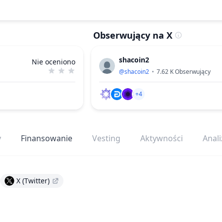
Obserwujący na X
shacoin2
Nie oceniono
@
shacoin2
7.62 K
Obserwujący
+4
y
Finansowanie
Vesting
Aktywności
Anali
X (Twitter)