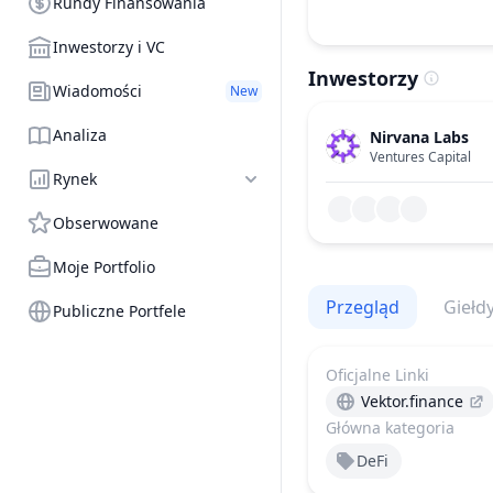
Rundy Finansowania
Inwestorzy i VC
Inwestorzy
Wiadomości
New
Analiza
Nirvana Labs
Ventures Capital
Rynek
Obserwowane
Moje Portfolio
Przegląd
Giełd
Publiczne Portfele
Oficjalne Linki
Vektor.finance
Główna kategoria
DeFi