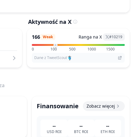
Aktywność na X
166
Ranga na X
Weak
#
10219
0
100
500
1000
1500
Dane z TweetScout
za
Finansowanie
Zobacz więcej
--
--
--
USD
ROI
BTC
ROI
ETH
ROI