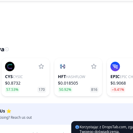
wa
CYS
HFT
EPIC
CYSIC
HASHFLOW
EPIC C
$0.8732
$0.018505
$0.9068
57.53%
170
50.92%
816
−9.41%
 Us ⭐️
tising? Reach us out
Korzystając z DropsTab.com, zgad
Twojego doświadczenia.