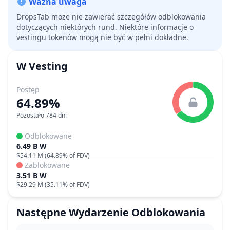
Ważna uwaga
DropsTab może nie zawierać szczegółów odblokowania
dotyczących niektórych rund. Niektóre informacje o
vestingu tokenów mogą nie być w pełni dokładne.
W
Vesting
Postęp
64.89%
Pozostało 784 dni
Odblokowane
6.49 B W
$54.11 M
(
64.89%
of FDV)
Zablokowane
3.51 B W
$29.29 M
(
35.11%
of FDV)
Następne Wydarzenie Odblokowania