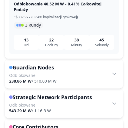
Odblokowanie 40.52 M W - 0.41% Całkowitej
Podaży
~$337,977 (0.64% kapitalizacji rynkowej)
3 Rundy
13
22
38
45
Dni
Godziny
Minuty
Sekundy
Guardian Nodes
Odblokowane
238.86 M W
/
510.00 M W
Strategic Network Participants
Odblokowane
543.29 M W
/
1.16 B W
Core Contributors