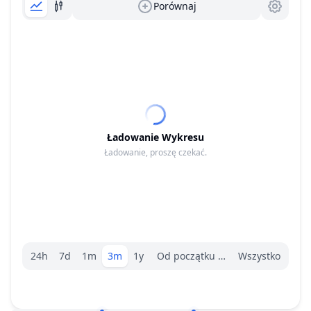
Porównaj
Ładowanie Wykresu
Ładowanie, proszę czekać.
Wybór zakresu.
24h
7d
1m
3m
1y
Od początku roku
Wszystko