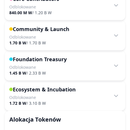
Odblokowane
840.00 M W
/
1.20 B W
Community & Launch
Odblokowane
1.70 B W
/
1.70 B W
Foundation Treasury
Odblokowane
1.45 B W
/
2.33 B W
Ecosystem & Incubation
Odblokowane
1.72 B W
/
3.10 B W
Alokacja Tokenów