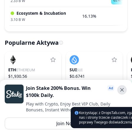
62% - 1.45
2.33 B W
Ecosystem & Incubation
16.13%
3.10 B W
Popularne Aktywa
ETH
SUI
ETHEREUM
SUI
$1,930.56
$0.6741
1.87%
2
0.00%
29
Join Stake 200% Bonus. Win
$100k Daily.
Advertise With Us ⭐️
Play with Crypto, Enjoy Best VIP Club, Daily
Bonuses, Instant Withdrawals.
Interested in advertising? Reach us out
Korzystając z DropsTab.com, zg
nas i strony trzecie ciasteczek i
DropsTab.com
poprawy Twojego doświadczenia
Join Now