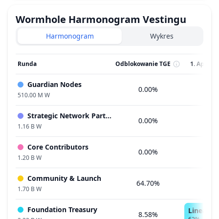
Wormhole
Harmonogram Vestingu
Harmonogram
Wykres
Runda
Odblokowanie TGE
1. Apr 202
Guardian Nodes
0.00%
510.00 M W
Strategic Network Participants
0.00%
1.16 B W
Core Contributors
0.00%
1.20 B W
Community & Launch
64.70%
1.70 B W
Foundation Treasury
Linear Ve
8.58%