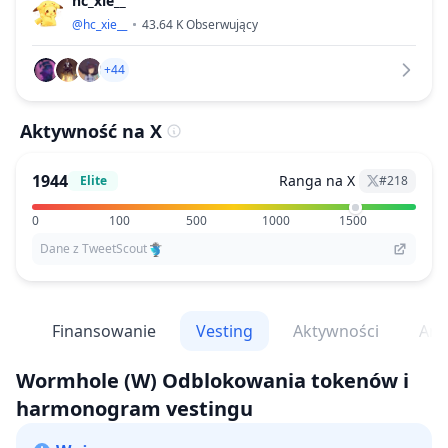
hc_xie__
@
hc_xie__
43.64 K
Obserwujący
+44
Aktywność na X
1944
Ranga na X
Elite
#
218
0
100
500
1000
1500
Dane z TweetScout
dy
Finansowanie
Vesting
Aktywności
Ana
Wormhole
(W)
Odblokowania tokenów i
harmonogram vestingu