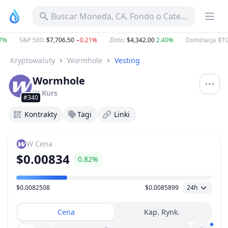
Buscar Moneda, CA, Fondo o Categoría
%
S&P 500
:
$7,706.50
−0.21%
Złoto
:
$4,342.00
2.40%
Dominacja BTC
:
Kryptowaluty
Wormhole
Vesting
Wormhole
W
Kurs
#340
Kontrakty
Tagi
Linki
W
Cena
$0.00834
0.82%
$0.0082508
$0.0085899
24h
Zakres Cen
Cena
Kap. Rynk.