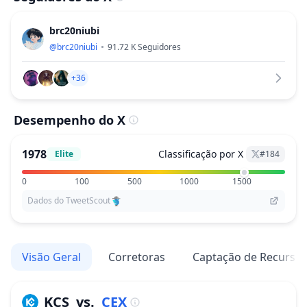
brc20niubi
@
brc20niubi
91.72 K
Seguidores
+36
Desempenho do X
1978
Classificação por X
Elite
#
184
0
100
500
1000
1500
Dados do TweetScout
Visão Geral
Corretoras
Captação de Recurso
KCS
vs.
CEX