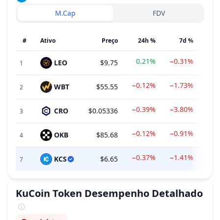
M.Cap
FDV
#
Ativo
Preço
24h %
7d %
0.21%
−0.31%
LEO
$9.75
1
−0.12%
−1.73%
WBT
$55.55
$
2
−0.39%
−3.80%
CRO
$0.05336
3
−0.12%
−0.91%
OKB
$85.68
4
−0.37%
−1.41%
KCS
$6.65
$94
7
KuCoin Token
Desempenho Detalhado