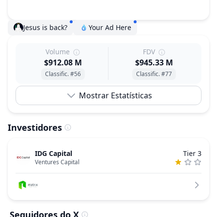
Jesus is back?
Your Ad Here
Volume
FDV
$912.08 M
$945.33 M
Classific. #56
Classific. #77
Mostrar Estatísticas
Investidores
IDG Capital
Tier 3
Ventures Capital
Seguidores do X