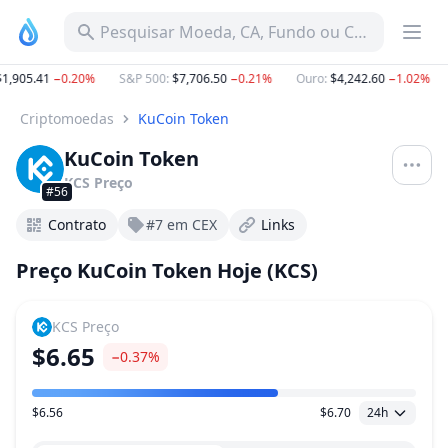
Pesquisar Moeda, CA, Fundo ou Categoria
,905.41
−0.20%
S&P 500
:
$7,706.50
−0.21%
Ouro
:
$4,242.60
−1.02%
Criptomoedas
KuCoin Token
KuCoin Token
KCS
Preço
#56
Contrato
#7 em CEX
Links
Preço KuCoin Token Hoje (KCS)
KCS
Preço
$6.65
−0.37%
$6.56
$6.70
24h
Faixa de preço