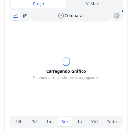
Preço
V. Merc.
Comparar
Carregando Gráfico
Estamos carregando, por favor, aguarde.
Seletor de faixa
24h
7d
1m
3m
1a
Ytd
Tudo