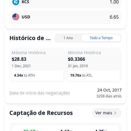
KCS
USD
Histórico de Preço
1 Ano
Todo o Tempo
Máxima Histórica
Mínima Histórica
$28.83
$0.3366
1 Dec, 2021
31 Jan, 2019
4.34x
to ATH
19.76x
to ATL
24 Oct, 2017
Data de início das negociações
3208 dias atrás
Captação de Recursos
Ver mais