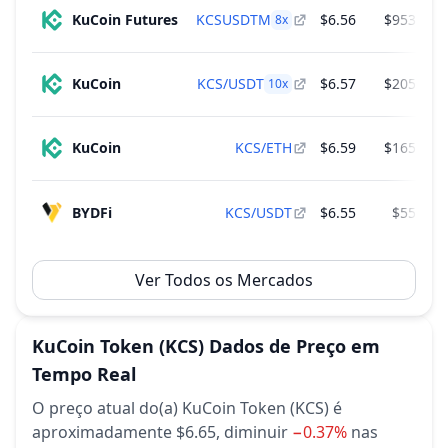
KuCoin Futures
KCSUSDTM
$6.56
$953,560
8
x
KuCoin
KCS/USDT
$6.57
$205,104
10
x
KuCoin
KCS/ETH
$6.59
$165,850
BYDFi
KCS/USDT
$6.55
$55,391
Ver Todos os Mercados
KuCoin Token
(KCS)
Dados de Preço em
Tempo Real
O preço atual do(a) KuCoin Token (KCS) é
aproximadamente $6.65,
diminuir
−0.37%
nas