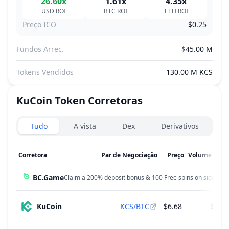
26.60x
1.61x
4.35x
USD
ROI
BTC
ROI
ETH
ROI
Preço ICO
$0.25
Fundos Arrec.
$45.00 M
Tokens Vendidos
130.00 M KCS
KuCoin Token
Corretoras
Exchanges type
Tudo
A vista
Dex
Derivativos
Corretora
Par de Negociação
Preço
Volume de 2
BC.Game
Claim a 200% deposit bonus & 100 Free spins on sign up!
KuCoin
KCS/BTC
$6.68
$1.1