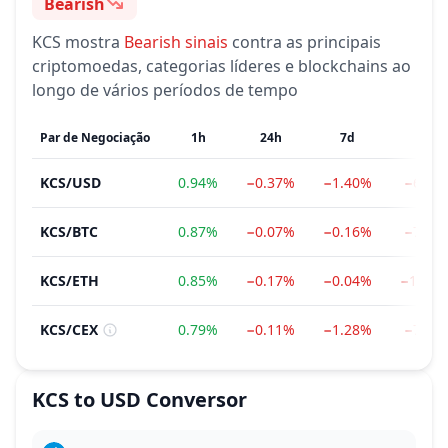
Bearish
Sentimento
KCS
mostra
Bearish
sinais
contra as principais
criptomoedas, categorias líderes e blockchains ao
longo de vários períodos de tempo
Par de Negociação
1h
24h
7d
1m
KCS
/
USD
0.94%
−0.37%
−1.40%
−6.49
KCS
/
BTC
0.87%
−0.07%
−0.16%
−7.20
KCS
/
ETH
0.85%
−0.17%
−0.04%
−11.9
KCS
/
CEX
0.79%
−0.11%
−1.28%
−7.07
KCS
to
USD
Conversor