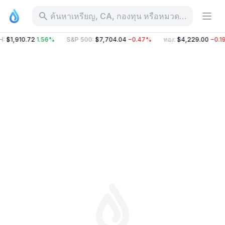
ค้นหาเหรียญ, CA, กองทุน หรือหมวดหมู่
H
:
$1,910.72
1.56%
S&P 500
:
$7,704.04
−0.47%
ทอง
:
$4,229.00
−0.1