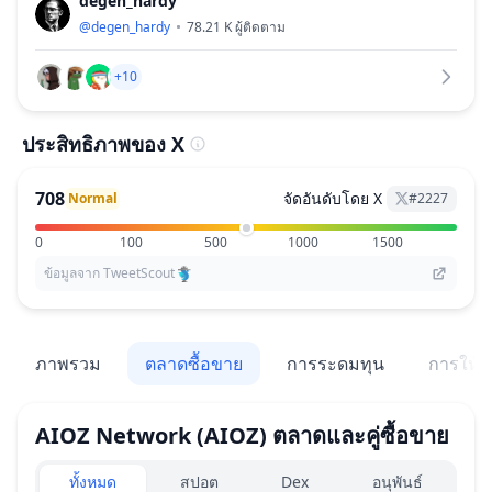
degen_hardy
@
degen_hardy
78.21 K
ผู้ติดตาม
+10
ประสิทธิภาพของ X
708
จัดอันดับโดย X
Normal
#
2227
0
100
500
1000
1500
ข้อมูลจาก TweetScout
ภาพรวม
ตลาดซื้อขาย
การระดมทุน
การให้สิ
AIOZ Network
(AIOZ)
ตลาดและคู่ซื้อขาย
Exchanges type
ทั้งหมด
สปอต
Dex
อนุพันธ์