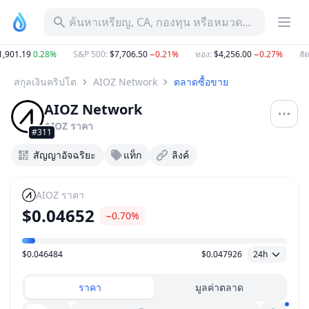
ค้นหาเหรียญ, CA, กองทุน หรือหมวดหมู่
,901.19
0.28%
S&P 500
:
$7,706.50
−0.21%
ทอง
:
$4,256.00
−0.27%
สัด
สกุลเงินคริปโต
AIOZ Network
ตลาดซื้อขาย
AIOZ Network
AIOZ
ราคา
#311
สัญญาอัจฉริยะ
แท็ก
ลิงค์
AIOZ
ราคา
$0.04652
−0.70%
$0.046484
$0.047926
24h
ช่วงราคา
ราคา
มูลค่าตลาด