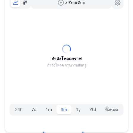
เปรียบเทียบ
กำลังโหลดกราฟ
กำลังโหลด กรุณารอสักครู่
ตัวเลือกระยะ
24h
7d
1m
3m
1y
Ytd
ทั้งหมด