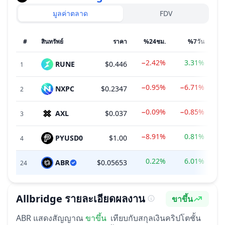
มูลค่าตลาด
FDV
#
สินทรัพย์
ราคา
%24ชม.
%7วัน
−2.42%
3.31%
RUNE
$0.446
$
1
−0.95%
−6.71%
NXPC
$0.2347
$
2
−0.09%
−0.85%
AXL
$0.037
3
−8.91%
0.81%
PYUSD0
$1.00
4
0.22%
6.01%
ABR
$0.05653
24
Allbridge
รายละเอียดผลงาน
ขาขึ้น
อารมณ์
ABR
แสดงสัญญาณ
ขาขึ้น
เทียบกับสกุลเงินคริปโตชั้น