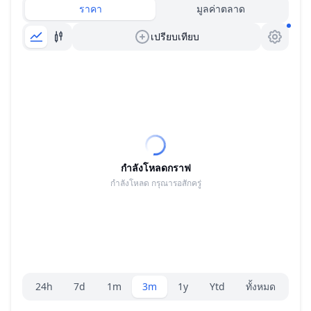
ราคา
มูลค่าตลาด
เปรียบเทียบ
กำลังโหลดกราฟ
กำลังโหลด กรุณารอสักครู่
ตัวเลือกระยะ
24h
7d
1m
3m
1y
Ytd
ทั้งหมด