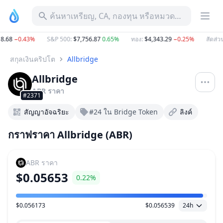
ค้นหาเหรียญ, CA, กองทุน หรือหมวดหมู่
.68
−0.43%
S&P 500
:
$7,756.87
0.65%
ทอง
:
$4,343.29
−0.25%
สัดส่วน
สกุลเงินคริปโต
Allbridge
Allbridge
ABR
ราคา
#2371
สัญญาอัจฉริยะ
#24 ใน Bridge Token
ลิงค์
กราฟราคา Allbridge (ABR)
ABR
ราคา
$0.05653
0.22%
$0.056173
$0.056539
24h
ช่วงราคา